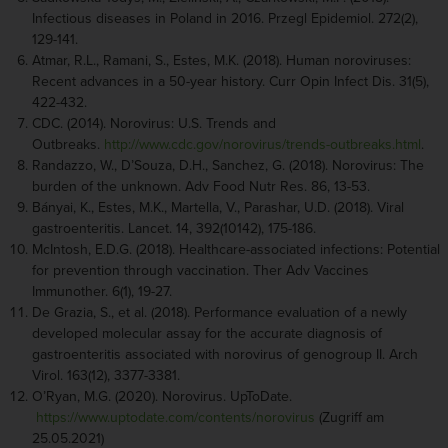
Infectious diseases in Poland in 2016. Przegl Epidemiol. 272(2),
129-141.
Atmar, R.L., Ramani, S., Estes, M.K. (2018). Human noroviruses:
Recent advances in a 50-year history. Curr Opin Infect Dis. 31(5),
422-432.
CDC. (2014). Norovirus: U.S. Trends and
Outbreaks.
http://www.cdc.gov/norovirus/trends-outbreaks.html
.
Randazzo, W., D’Souza, D.H., Sanchez, G. (2018). Norovirus: The
burden of the unknown. Adv Food Nutr Res. 86, 13-53.
Bányai, K., Estes, M.K., Martella, V., Parashar, U.D. (2018). Viral
gastroenteritis. Lancet. 14, 392(10142), 175-186.
McIntosh, E.D.G. (2018). Healthcare-associated infections: Potential
for prevention through vaccination. Ther Adv Vaccines
Immunother. 6(1), 19-27.
De Grazia, S., et al. (2018). Performance evaluation of a newly
developed molecular assay for the accurate diagnosis of
gastroenteritis associated with norovirus of genogroup II. Arch
Virol. 163(12), 3377-3381.
O’Ryan, M.G. (2020). Norovirus. UpToDate.
https://www.uptodate.com/contents/norovirus
(Zugriff am
25.05.2021)