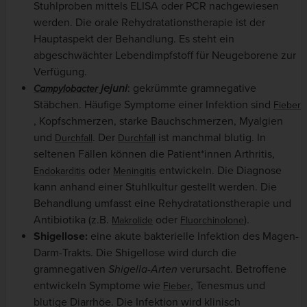
Stuhlproben mittels ELISA oder PCR nachgewiesen
werden. Die orale Rehydratationstherapie ist der
Hauptaspekt der Behandlung. Es steht ein
abgeschwächter Lebendimpfstoff für Neugeborene zur
Verfügung.
jejuni
: gekrümmte gramnegative
Campylobacter
Stäbchen. Häufige Symptome einer Infektion sind
Fieber
, Kopfschmerzen, starke Bauchschmerzen, Myalgien
und
. Der
ist manchmal blutig. In
Durchfall
Durchfall
seltenen Fällen können die Patient*innen Arthritis,
oder
entwickeln. Die Diagnose
Endokarditis
Meningitis
kann anhand einer Stuhlkultur gestellt werden. Die
Behandlung umfasst eine Rehydratationstherapie und
Antibiotika (z.B.
oder
).
Makrolide
Fluorchinolone
Shigellose:
eine akute bakterielle Infektion des Magen-
Darm-Trakts. Die Shigellose wird durch die
gramnegativen
Shigella-Arten
verursacht. Betroffene
entwickeln Symptome wie
, Tenesmus und
Fieber
blutige Diarrhöe. Die Infektion wird klinisch