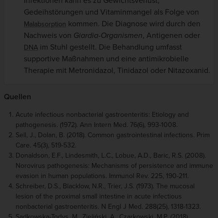
Infektionen kann es zu Gewichtsverlust,
Gedeihstörungen und Vitaminmangel als Folge von
kommen. Die Diagnose wird durch den
Malabsorption
Nachweis von
Giardia-Organismen
, Antigenen oder
im Stuhl gestellt. Die Behandlung umfasst
DNA
supportive Maßnahmen und eine antimikrobielle
Therapie mit Metronidazol, Tinidazol oder Nitazoxanid.
Quellen
Acute infectious nonbacterial gastroenteritis: Etiology and
pathogenesis. (1972). Ann Intern Med. 76(6), 993-1008.
Sell, J., Dolan, B. (2018). Common gastrointestinal infections. Prim
Care. 45(3), 519-532.
Donaldson, E.F., Lindesmith, L.C., Lobue, A.D., Baric, R.S. (2008).
Norovirus pathogenesis: Mechanisms of persistence and immune
evasion in human populations. Immunol Rev. 225, 190-211.
Schreiber, D.S., Blacklow, N.R., Trier, J.S. (1973). The mucosal
lesion of the proximal small intestine in acute infectious
nonbacterial gastroenteritis. N Engl J Med. 288(25), 1318-1323.
Sadkowska-Todys, M., Zieliński, A., Czarkowski, M.P. (2018).