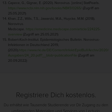
Capece, G., Gignac, E. (2020). Norovirus. [online] StatPearls.
https://www.ncbi.nlm.nih.gov/books/NBK513265/
(Zugriff am
25.05.2021)
Khan, Z.Z., Wills, T.S., Jawarski, M.A., Huycke, M.M. (2018).
Norovirus.
Medscape.
https://emedicine.medscape.com/article/224225-
overview
(Zugriff am 25.05.2021)
Robert-Koch-Institut. Epidemiologisches Bulletin. Norovirus-
Infektionen in Deutschland 2019,
(2020).
https://www.rki.de/DE/Content/Infekt/EpidBull/Archiv/2020/
Ausgaben/24_20.pdf?__blob=publicationFile
(Zugriff am
20.09.2022)
Registriere Dich kostenlos.
Du erhältst wie Tausende Studierende vor Dir Zugang zu den
umfassenden Materialien und Services von Lecturio.