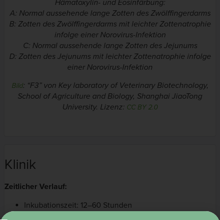
Hämatoxylin- und Eosinfärbung:
A: Normal aussehende lange Zotten des Zwölffingerdarms
B: Zotten des Zwölffingerdarms mit leichter Zottenatrophie
infolge einer Norovirus-Infektion
C: Normal aussehende lange Zotten des Jejunums
D: Zotten des Jejunums mit leichter Zottenatrophie infolge
einer Norovirus-Infektion
: “F3” von Key laboratory of Veterinary Biotechnology,
Bild
School of Agriculture and Biology, Shanghai JiaoTong
University. Lizenz:
CC BY 2.0
Klinik
Zeitlicher Verlauf:
Inkubationszeit: 12–60 Stunden
Dauer der Symptome: 1–3 Tage