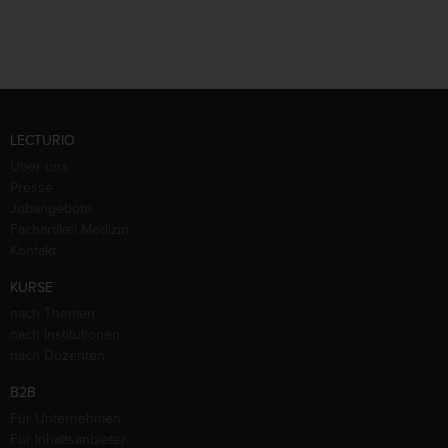
LECTURIO
Über uns
Presse
Jobangebote
Fachartikel Medizin
Kontakt
KURSE
nach Themen
nach Institutionen
nach Dozenten
B2B
Für Unternehmen
Für Inhaltsanbieter