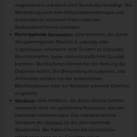
diagnostiziert und durch eine Stuhlkultur bestätigt. Die
Behandlung kann eine Rehydratationstherapie und
Antibiotika (in schweren Fällen oder bei
Risikopatient*innen) umfassen.
Nicht-typhoide
: eine Infektion, die durch
Salmonellen
die gramnegativen Bazillen
oder
S. enteritidis
verursacht wird
.
Es kann zu
,
S. typhimurium
Erbrechen
Bauchkrämpfen,
und entzündlichem
Fieber
Durchfall
kommen. Stuhlkulturen können bei der Stellung der
Diagnose helfen. Die Behandlung ist supportiv, und
Antibiotika werden nur bei systemischen
Manifestationen oder zur Kontrolle schwerer Diarrhöe
eingesetzt.
:
eine Infektion, die durch
Giardia lamblia
Giardiasis
verursacht wird, ein geißelndes Protozoon, das den
Darmtrakt infizieren kann. Das charakteristische
Symptom der
ist die übel riechende
Giardiasis
Steatorrhoe. Bei Patient*innen mit chronischen