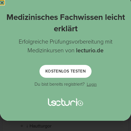
Häufige Symptome sind:
Medizinisches Fachwissen leicht
Übelkeit und
(schwallartig) (häufiger als bei
Erbrechen
den anderen Ursachen der
)
Gastroenteritis
erklärt
Diarrhöe
Wässrig
Erfolgreiche Prüfungsvorbereitung mit
Unblutig
Medizinkursen von
lecturio.de
Abdominelle Krämpfe
Fieber
Unwohlsein
KOSTENLOS TESTEN
Myalgien
Kopfschmerzen
Du bist bereits registriert?
Login
Schwere Erscheinungsformen:
Dehydrierung
Tachykardie
Orthostatische Hypotension
Trockene Schleimhäute
↓ Hautturgor