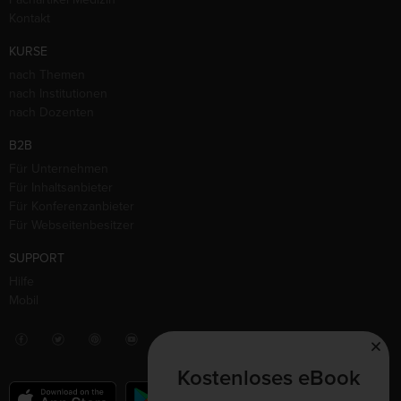
Kontakt
KURSE
nach Themen
nach Institutionen
nach Dozenten
B2B
Für Unternehmen
Für Inhaltsanbieter
Für Konferenzanbieter
Für Webseitenbesitzer
SUPPORT
Hilfe
Mobil
Kostenloses eBook