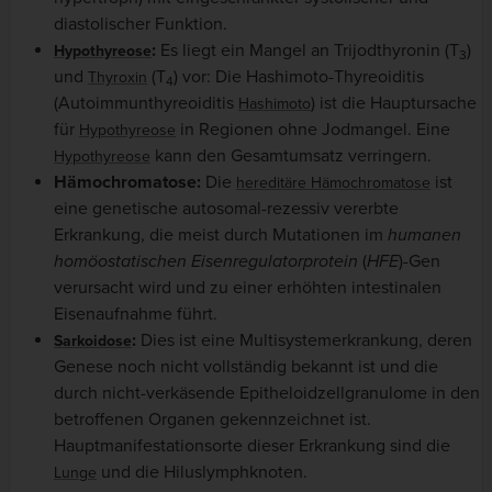
diastolischer Funktion.
:
Es liegt ein Mangel an Trijodthyronin (T
)
Hypothyreose
3
und
(T
) vor: Die Hashimoto-Thyreoiditis
Thyroxin
4
(Autoimmunthyreoiditis
) ist die Hauptursache
Hashimoto
für
in Regionen ohne Jodmangel. Eine
Hypothyreose
kann den Gesamtumsatz verringern.
Hypothyreose
Hämochromatose:
Die
ist
hereditäre Hämochromatose
eine genetische autosomal-rezessiv vererbte
Erkrankung, die meist durch Mutationen im
humanen
homöostatischen Eisenregulatorprotein
(
HFE
)-Gen
verursacht wird und zu einer erhöhten intestinalen
Eisenaufnahme führt.
:
Dies ist eine Multisystemerkrankung, deren
Sarkoidose
Genese noch nicht vollständig bekannt ist und die
durch nicht-verkäsende Epitheloidzellgranulome in den
betroffenen Organen gekennzeichnet ist.
Hauptmanifestationsorte dieser Erkrankung sind die
und die Hiluslymphknoten.
Lunge