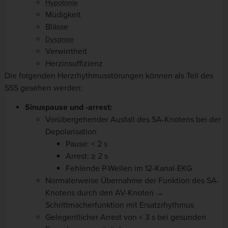
Hypotonie
Müdigkeit
Blässe
Dyspnoe
Verwirrtheit
Herzinsuffizienz
Die folgenden Herzrhythmusstörungen können als Teil des
SSS gesehen werden:
Sinuspause und -arrest:
Vorübergehender Ausfall des SA-Knotens bei der
Depolarisation
Pause: < 2 s
Arrest: ≥ 2 s
Fehlende P-Wellen im 12-Kanal-EKG
Normalerweise Übernahme der Funktion des SA-
Knotens durch den AV-Knoten →
Schrittmacherfunktion mit Ersatzrhythmus
Gelegentlicher Arrest von < 3 s bei gesunden