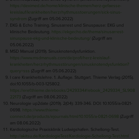
https://deximed.de/home/klinische-themen/herz-gefaesse-
kreislauf/krankheiten/herzrhythmusstoerungen/sick-sinus-
syndrom
(Zugriff am 05.06.2022)
EKG & Echo Training. Sinusarrest und Sinuspause: EKG und
klinische Bedeutung.
https://ekgecho.de/thema/sinusarrest-
sinuspause-ekg-und-klinische-bedeutung/
(Zugriff am
05.06.2022)
MSD Manual (2019). Sinusknotendysfunktion.
https://www.msdmanuals.com/de/profi/herz-kreislauf-
krankheiten/herzrhythmusstörungen/sinusknotendysfunktion?
query=sss
(Zugriff am 05.06.2022)
I care Krankheitslehre. 1. Auflage. Stuttgart. Thieme Verlag (2015).
doi:10.1055/b-003-125802.
https://eref.thieme.de/ebooks/2429334#/ebook_2429334_SL908
22173
(Zugriff am 08.06.2022)
Neurologie up2date (2019). 2(04): 339-346. DOI: 10.1055/a-0821-
0698.
https://www.thieme-
connect.de/products/ejournals/html/10.1055/a-0821-0698
(Zugriff
am 08.06.2022)
Kardiologische Praxisklinik Ludwigshafen. Schellong-Test.
http://akitsu.de/KardiologieTest/Kardiologie-Schellong-Test.html