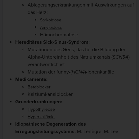
Ablagerungserkrankungen mit Auswirkungen auf
das Herz:
Sarkoidose
Amyloidose
Hämochromatose
Hereditäres Sick-Sinus-Syndrom:
Mutationen des Gens, das für die Bildung der
Alpha-Untereinheit des Natriumkanals (
SCN5A
)
verantwortlich ist
Mutation der funny-(
HCN4
)-Ionenkanäle
Medikamente:
Betablocker
Kalziumkanalblocker
Grunderkrankungen:
Hypothyreose
Hyperkaliämie
Idiopathische Degeneration des
Erregungsleitungssystems:
M. Lenègre, M. Lev