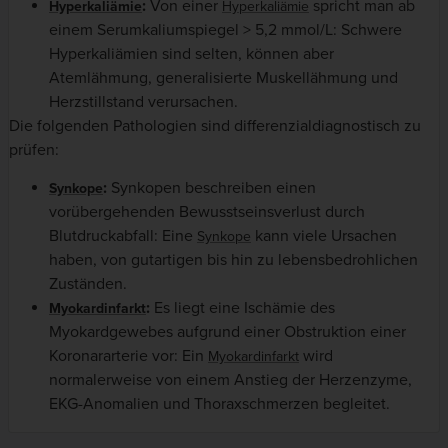
:
Von einer
spricht man ab
Hyperkaliämie
Hyperkaliämie
einem Serumkaliumspiegel > 5,2 mmol/L: Schwere
Hyperkaliämien sind selten, können aber
Atemlähmung, generalisierte Muskellähmung und
Herzstillstand verursachen.
Die folgenden Pathologien sind differenzialdiagnostisch zu
prüfen:
:
Synkopen beschreiben einen
Synkope
vorübergehenden Bewusstseinsverlust durch
Blutdruckabfall: Eine
kann viele Ursachen
Synkope
haben, von gutartigen bis hin zu lebensbedrohlichen
Zuständen.
:
Es liegt eine Ischämie des
Myokardinfarkt
Myokardgewebes aufgrund einer Obstruktion einer
Koronararterie vor: Ein
wird
Myokardinfarkt
normalerweise von einem Anstieg der Herzenzyme,
EKG-Anomalien und Thoraxschmerzen begleitet.