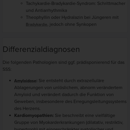
Tachykardie-Bradykardie-Syndrom: Schrittmacher
und Antiarrhythmika
Theophyllin oder Hydralazin bei Jüngeren mit
, jedoch ohne Synkopen
Bradykardie
Differenzialdiagnosen
Die folgenden Pathologien sind ggf. prädisponierend für das
SSS:
:
Sie entsteht durch extrazelluläre
Amyloidose
Ablagerungen von unlöslichem, abnorm verändertem
Amyloid und verändert dadurch die Funktion von
Geweben, insbesondere des Erregungsleitungssystems
des Herzens.
Kardiomyopathien:
Sie beschreibt eine vielfältige
Gruppe von Myokarderkrankungen (dilatativ, restriktiv,
hypertroph) mit eingeschränkter systolischer und