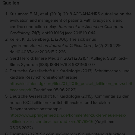
Quellen
Kusumoto F. M., et al. (2019). 2018 ACC/AHA/HRS guideline on the
evaluation and management of patients with bradycardia and
cardiac conduction delay.
Journal of the American College of
Cardiology,
74
(7). doi:10.1016/j.jacc.2018.10.044
Keller, K. B., Lemberg, L. (2006). The sick sinus
syndrome.
American Journal of Critical Care, 15
(2), 226-229.
doi:10.4037/ajcc2006.15.2.226
Gerd Herold: Innere Medizin 2021 (2021). 1. Auflage. S.281. Sick-
Sinus-Syndrom (SSS). ISBN 978-3-9821166-0-0
Deutsche Gesellschaft für Kardiologie (2013). Schrittmacher- und
kardiale Resynchronisationstherapie.
https://leitlinien.dgk.org/files/01_2015_pocket_leitlinien_herzschrit
tmacher.pdf
(Zugriff am 05.06.2022)
Deutsche Gesellschaft für Kardiologie (2015). Kommentar zu den
neuen ESC-Leitlinien zur Schrittmacher- und kardialen
Resynchronisationstherapie.
https://www.springermedizin.de/kommentar-zu-den-neuen-esc-
leitlinien-zur-schrittmacher-und-kard/9178946
(Zugriff am
05.06.2022)
Deximed(2022). Sick-Sinus-Syndrom (Sinusknotendysfunktion).