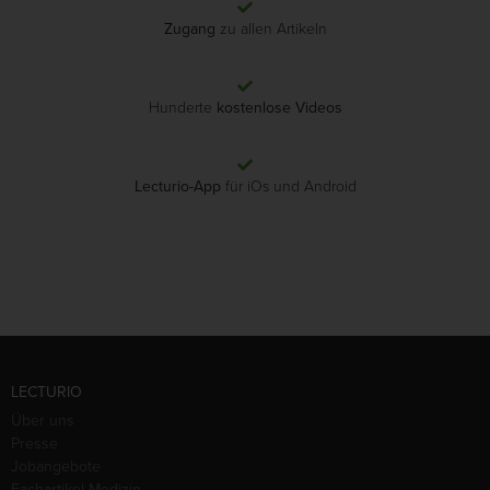
Zugang
zu allen Artikeln
Hunderte
kostenlose Videos
Lecturio-App
für iOs und Android
LECTURIO
Über uns
Presse
Jobangebote
Fachartikel Medizin