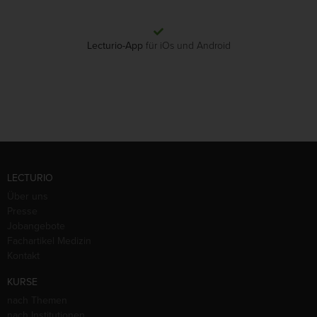
Lecturio-App
für iOs und Android
LECTURIO
Über uns
Presse
Jobangebote
Fachartikel Medizin
Kontakt
KURSE
nach Themen
nach Institutionen