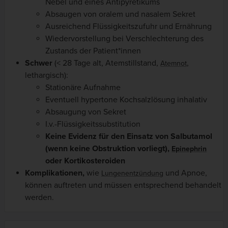
Nebel und eines Antipyretikums
Absaugen von oralem und nasalem Sekret
Ausreichend Flüssigkeitszufuhr und Ernährung
Wiedervorstellung bei Verschlechterung des
Zustands der Patient*innen
Schwer
(< 28 Tage alt, Atemstillstand,
,
Atemnot
lethargisch):
Stationäre Aufnahme
Eventuell hypertone Kochsalzlösung inhalativ
Absaugung von Sekret
I.v.-Flüssigkeitssubstitution
Keine Evidenz für den Einsatz von Salbutamol
(wenn keine Obstruktion vorliegt),
Epinephrin
oder Kortikosteroiden
Komplikationen,
wie
und Apnoe,
Lungenentzündung
können auftreten und müssen entsprechend behandelt
werden.