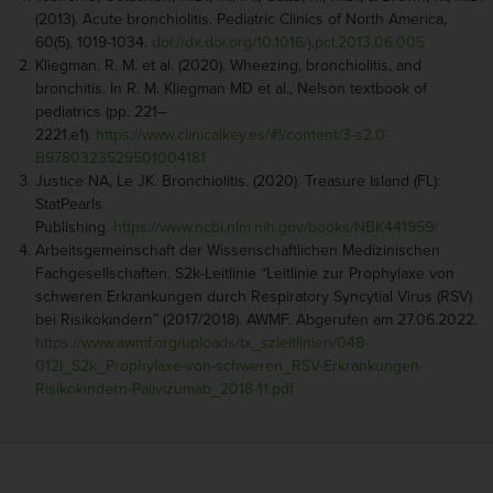
(2013). Acute bronchiolitis. Pediatric Clinics of North America,
60(5), 1019-1034.
doi://dx.doi.org/10.1016/j.pcl.2013.06.005
Kliegman, R. M. et al. (2020). Wheezing, bronchiolitis, and
bronchitis. In R. M. Kliegman MD et al., Nelson textbook of
pediatrics (pp. 221–
2221.e1).
https://www.clinicalkey.es/#!/content/3-s2.0-
B9780323529501004181
Justice NA, Le JK. Bronchiolitis. (2020). Treasure Island (FL):
StatPearls
Publishing.
https://www.ncbi.nlm.nih.gov/books/NBK441959/
Arbeitsgemeinschaft der Wissenschaftlichen Medizinischen
Fachgesellschaften. S2k-Leitlinie “Leitlinie zur Prophylaxe von
schweren Erkrankungen durch Respiratory Syncytial Virus (RSV)
bei Risikokindern” (2017/2018). AWMF. Abgerufen am 27.06.2022.
https://www.awmf.org/uploads/tx_szleitlinien/048-
012l_S2k_Prophylaxe-von-schweren_RSV-Erkrankungen-
Risikokindern-Palivizumab_2018-11.pdf