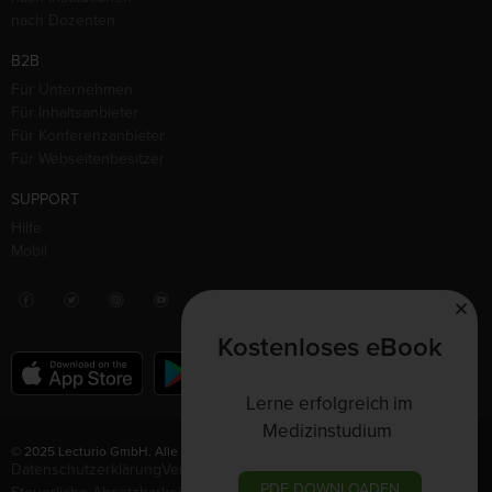
nach Dozenten
B2B
Für Unternehmen
Für Inhaltsanbieter
Für Konferenzanbieter
Für Webseitenbesitzer
SUPPORT
Hilfe
Mobil
Kostenloses eBook
Lerne erfolgreich im
Medizinstudium
© 2025 Lecturio GmbH. Alle Rechte vorbehalten.
Datenschutzerklärung
Vertrag widerrufen
Nutzungsbedingungen
PDF DOWNLOADEN