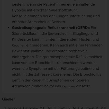
gestellt, wenn die Patient*innen eine anhaltende
Hypoxie mit erhöhter Sauerstoffzufuhr,
Konsolidierungen bei der Lungenuntersuchung und
erhöhter Atemarbeit aufweisen.
Gastroösophageale Refluxkrankheit (GERD):
Ein
Säurerückfluss in die
im Säuglings- und
Speiseröhre
Kindesalter kann mit intermittierendem Husten und
einhergehen. Kann auch mit einer fehlenden
Keuchen
Gewichtszunahme und erhöhter Reizbarkeit
einhergehen. Die gastroösophageale Refluxkrankheit
kann von der Bronchiolitis unterschieden werden,
wenn die Symptome mit der Fütterungsroutine und
nicht mit der Jahreszeit korrelieren. Die Bronchiolitis
geht in der Regel mit Symptomen der oberen
Atemwege einher, bevor das
einsetzt.
Keuchen
Quellen
Teshome, Getachew, M.D., M.P.H., Gattu, R., M.D., & Brown, R., M.D.