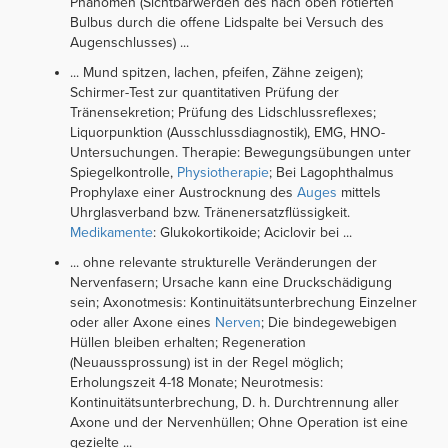
Phänomen (Sichtbarwerden des nach oben rotierten
Bulbus durch die offene Lidspalte bei Versuch des
Augenschlusses) ...
... Mund spitzen, lachen, pfeifen, Zähne zeigen);
Schirmer-Test zur quantitativen Prüfung der
Tränensekretion; Prüfung des Lidschlussreflexes;
Liquorpunktion (Ausschlussdiagnostik), EMG, HNO-
Untersuchungen. Therapie: Bewegungsübungen unter
Spiegelkontrolle,
Physiotherapie
; Bei Lagophthalmus
Prophylaxe einer Austrocknung des
Auges
mittels
Uhrglasverband bzw. Tränenersatzflüssigkeit.
Medikamente
: Glukokortikoide; Aciclovir bei ...
... ohne relevante strukturelle Veränderungen der
Nervenfasern; Ursache kann eine Druckschädigung
sein; Axonotmesis: Kontinuitätsunterbrechung Einzelner
oder aller Axone eines
Nerven
; Die bindegewebigen
Hüllen bleiben erhalten; Regeneration
(Neuaussprossung) ist in der Regel möglich;
Erholungszeit 4-18 Monate; Neurotmesis:
Kontinuitätsunterbrechung, D. h. Durchtrennung aller
Axone und der Nervenhüllen; Ohne Operation ist eine
gezielte ...