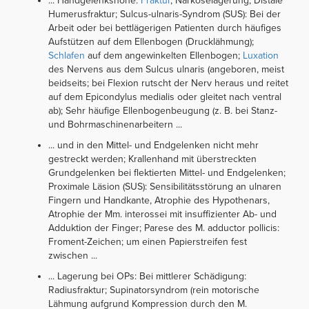
... Handgelenkshöhe:
Fraktur
, Narkoselagerung; Distale
Humerusfraktur; Sulcus-ulnaris-Syndrom (SUS): Bei der
Arbeit oder bei bettlägerigen Patienten durch häufiges
Aufstützen auf dem Ellenbogen (Drucklähmung);
Schlafen
auf dem angewinkelten Ellenbogen;
Luxation
des Nervens aus dem Sulcus ulnaris (angeboren, meist
beidseits; bei Flexion rutscht der Nerv heraus und reitet
auf dem Epicondylus medialis oder gleitet nach ventral
ab); Sehr häufige Ellenbogenbeugung (z. B. bei Stanz-
und Bohrmaschinenarbeitern ...
... und in den Mittel- und Endgelenken nicht mehr
gestreckt werden; Krallenhand mit überstreckten
Grundgelenken bei flektierten Mittel- und Endgelenken;
Proximale Läsion (SUS): Sensibilitätsstörung an ulnaren
Fingern und Handkante, Atrophie des Hypothenars,
Atrophie der Mm. interossei mit insuffizienter Ab- und
Adduktion der Finger; Parese des M. adductor pollicis:
Froment-Zeichen; um einen Papierstreifen fest
zwischen ...
... Lagerung bei OPs: Bei mittlerer Schädigung:
Radiusfraktur; Supinatorsyndrom (rein motorische
Lähmung aufgrund Kompression durch den M.