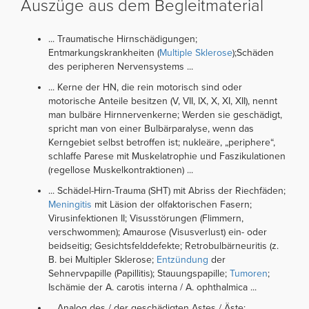
Auszüge aus dem Begleitmaterial
... Traumatische Hirnschädigungen;
Entmarkungskrankheiten (
Multiple Sklerose
);Schäden
des peripheren Nervensystems ...
... Kerne der HN, die rein motorisch sind oder
motorische Anteile besitzen (V, VII, IX, X, XI, XII), nennt
man bulbäre Hirnnervenkerne; Werden sie geschädigt,
spricht man von einer Bulbärparalyse, wenn das
Kerngebiet selbst betroffen ist; nukleäre, „periphere“,
schlaffe Parese mit Muskelatrophie und Faszikulationen
(regellose Muskelkontraktionen) ...
... Schädel-Hirn-Trauma (SHT) mit Abriss der Riechfäden;
Meningitis
mit Läsion der olfaktorischen Fasern;
Virusinfektionen II; Visusstörungen (Flimmern,
verschwommen); Amaurose (Visusverlust) ein- oder
beidseitig; Gesichtsfelddefekte; Retrobulbärneuritis (z.
B. bei Multipler Sklerose;
Entzündung
der
Sehnervpapille (Papillitis); Stauungspapille;
Tumoren
;
Ischämie der A. carotis interna / A. ophthalmica ...
... Analog des / der geschädigten Astes / Äste;