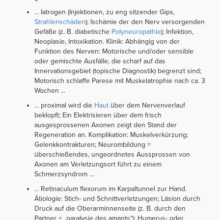
... Iatrogen (Injektionen, zu eng sitzender Gips,
Strahlenschäden
); Ischämie der den Nerv versorgenden
Gefäße (z. B. diabetische
Polyneuropathie
); Infektion,
Neoplasie, Intoxikation. Klinik: Abhängig von der
Funktion des Nerven: Motorische und/oder sensible
oder gemischte Ausfälle, die scharf auf das
Innervationsgebiet (topische Diagnostik) begrenzt sind;
Motorisch schlaffe Parese mit Muskelatrophie nach ca. 3
Wochen ...
... proximal wird die
Haut
über dem Nervenverlauf
beklopft; Ein Elektrisieren über dem frisch
ausgesprossenen Axonen zeigt den Stand der
Regeneration an. Komplikation: Muskelverkürzung;
Gelenkkontrakturen; Neurombildung =
überschießendes, ungeordnetes Aussprossen von
Axonen am Verletzungsort führt zu einem
Schmerzsyndrom ...
... Retinaculum flexorum im Karpaltunnel zur Hand.
Ätiologie: Stich- und Schnittverletzungen; Läsion durch
Druck auf die Oberarminnenseite (z. B. durch den
Partner = „paralysie des amants“); Humerus- oder