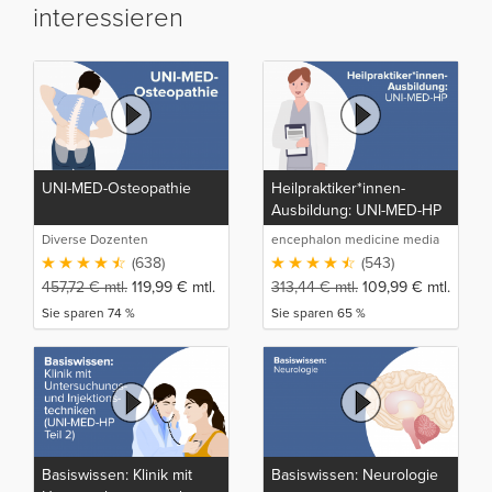
interessieren
UNI-MED-Osteopathie
Heilpraktiker*innen-
Ausbildung: UNI-MED-HP
Diverse Dozenten
encephalon medicine media
production GmbH
(638)
(543)
457,72
€
mtl.
119,99
€
mtl.
313,44
€
mtl.
109,99
€
mtl.
Sie sparen 74 %
Sie sparen 65 %
Basiswissen: Klinik mit
Basiswissen: Neurologie