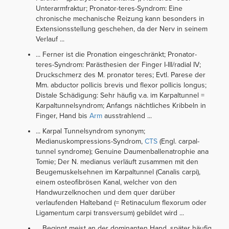
Unterarmfraktur; Pronator-teres-Syndrom: Eine
chronische mechanische Reizung kann besonders in
Extensionsstellung geschehen, da der Nerv in seinem
Verlauf ...
... Ferner ist die Pronation eingeschränkt; Pronator-
teres-Syndrom: Parästhesien der Finger I-III/radial IV;
Druckschmerz des M. pronator teres; Evtl. Parese der
Mm. abductor pollicis brevis und flexor pollicis longus;
Distale Schädigung: Sehr häufig v.a. im Karpaltunnel =
Karpaltunnelsyndrom; Anfangs nächtliches Kribbeln in
Finger, Hand bis
Arm
ausstrahlend ...
... Karpal Tunnelsyndrom synonym;
Medianuskompressions-Syndrom,
CTS
(Engl. carpal-
tunnel syndrome); Genuine Daumenballenatrophie ana
Tomie; Der N. medianus verläuft zusammen mit den
Beugemuskelsehnen im Karpaltunnel (Canalis carpi),
einem osteofibrösen Kanal, welcher von den
Handwurzelknochen und dem quer darüber
verlaufenden Halteband (= Retinaculum flexorum oder
Ligamentum carpi transversum) gebildet wird ...
... Beginnt meist an der dominanten Hand, später häufig