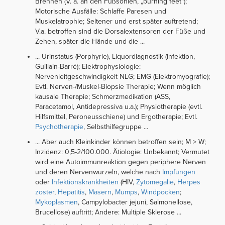
Brennen (V. a. an den Fußsohlen, „burning feet“);
Motorische Ausfälle: Schlaffe Paresen und
Muskelatrophie; Seltener und erst später auftretend;
V.a. betroffen sind die Dorsalextensoren der Füße und
Zehen, später die Hände und die ...
... Urinstatus (Porphyrie), Liquordiagnostik (Infektion,
Guillain-Barré); Elektrophysiologie:
Nervenleitgeschwindigkeit NLG; EMG (Elektromyografie);
Evtl. Nerven-/Muskel-Biopsie Therapie; Wenn möglich
kausale Therapie; Schmerzmedikation (ASS,
Paracetamol, Antidepressiva u.a.); Physiotherapie (evtl.
Hilfsmittel, Peroneusschiene) und Ergotherapie; Evtl.
Psychotherapie
, Selbsthilfegruppe ...
... Aber auch Kleinkinder können betroffen sein; M > W;
Inzidenz: 0,5-2/100.000. Ätiologie: Unbekannt; Vermutet
wird eine Autoimmunreaktion gegen periphere Nerven
und deren Nervenwurzeln, welche nach
Impfungen
oder
Infektionskrankheiten
(HIV,
Zytomegalie
,
Herpes
zoster
,
Hepatitis
,
Masern
,
Mumps
,
Windpocken
;
Mykoplasmen
, Campylobacter jejuni, Salmonellose,
Brucellose) auftritt; Andere: Multiple Sklerose ...