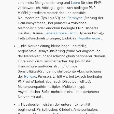
sind meist Mangelernährung und
Lepra
für eine PNP
verantwortlich. Ätiologie: genetisch bedingte PNP:
HMSN (hereditäre motorische und sensible
Neuropathien; Typ I bis VII), bei
Porphyrie
(Störung der
Häm-Biosynthese), bei primärer Amyloidose;
Metabolisch oder endokrin bedingte PNP: Diabetes
mellitus, Urämie,
Leberzirrhose
,
Gicht
(Hyperurikämie),\
Fettstoffwechselstörungen; Endokrin:
Hypothyreose
...
... (die Nervenleitung bleibt lange unauffällig)
Segmentale Demyelinisierung (frühe Verlangsamung
der Nervenleitungsgeschwindigkeit) peripherer Nerven.
Einteilung: distal symmetrischer Typ (häufigster):
Handschuh- und/oder strumpfförmige
Sensibilitätsstörungen, distal betonte Abschwächung
der
Reflexe
, Paresen. Er tritt v.a. bei toxisch bedingter
PNP auf (Alkohol, aber auch Diabetes mellitus);
Mononeuropathia multiplex (Multiplex-t yp):
Asymetrischer Befall mehrerer einzelner peripherer
Nerven mit auf ...
... Hypalgesie; meist an der unteren Extremität
beginnend; Parästhesien: Kribbeln; Ameisenlaufen;