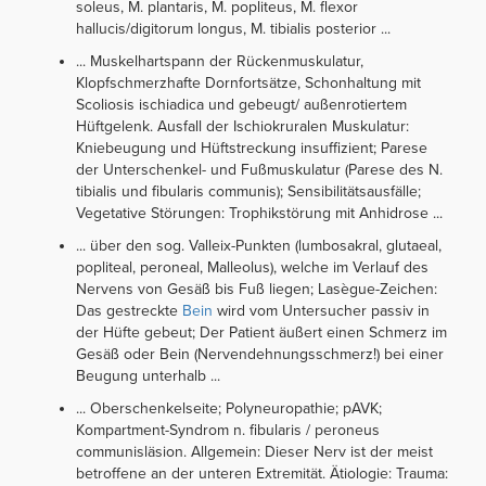
soleus, M. plantaris, M. popliteus, M. flexor
hallucis/digitorum longus, M. tibialis posterior ...
... Muskelhartspann der Rückenmuskulatur,
Klopfschmerzhafte Dornfortsätze, Schonhaltung mit
Scoliosis ischiadica und gebeugt/ außenrotiertem
Hüftgelenk. Ausfall der Ischiokruralen Muskulatur:
Kniebeugung und Hüftstreckung insuffizient; Parese
der Unterschenkel- und Fußmuskulatur (Parese des N.
tibialis und fibularis communis); Sensibilitätsausfälle;
Vegetative Störungen: Trophikstörung mit Anhidrose ...
... über den sog. Valleix-Punkten (lumbosakral, glutaeal,
popliteal, peroneal, Malleolus), welche im Verlauf des
Nervens von Gesäß bis Fuß liegen; Lasègue-Zeichen:
Das gestreckte
Bein
wird vom Untersucher passiv in
der Hüfte gebeut; Der Patient äußert einen Schmerz im
Gesäß oder Bein (Nervendehnungsschmerz!) bei einer
Beugung unterhalb ...
... Oberschenkelseite; Polyneuropathie; pAVK;
Kompartment-Syndrom n. fibularis / peroneus
communisläsion. Allgemein: Dieser Nerv ist der meist
betroffene an der unteren Extremität. Ätiologie: Trauma: