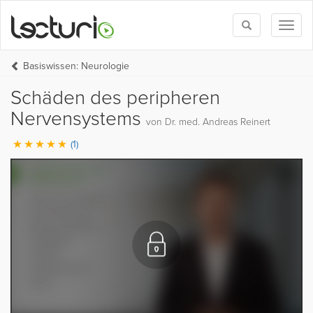
Toggle
Toggl
search
naviga
Basiswissen: Neurologie
Schäden des peripheren
Nervensystems
von Dr. med. Andreas Reinert
(1)