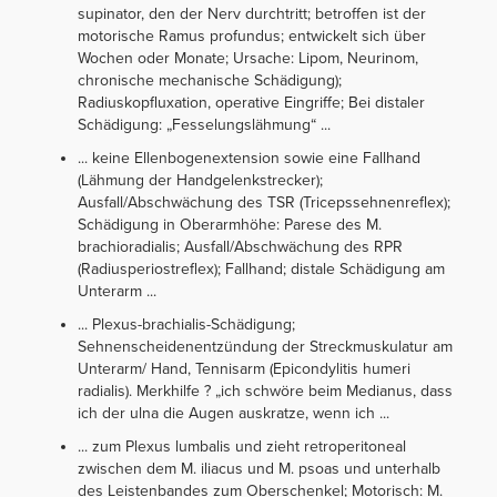
supinator, den der Nerv durchtritt; betroffen ist der
motorische Ramus profundus; entwickelt sich über
Wochen oder Monate; Ursache: Lipom, Neurinom,
chronische mechanische Schädigung);
Radiuskopfluxation, operative Eingriffe; Bei distaler
Schädigung: „Fesselungslähmung“ ...
... keine Ellenbogenextension sowie eine Fallhand
(Lähmung der Handgelenkstrecker);
Ausfall/Abschwächung des TSR (Tricepssehnenreflex);
Schädigung in Oberarmhöhe: Parese des M.
brachioradialis; Ausfall/Abschwächung des RPR
(Radiusperiostreflex); Fallhand; distale Schädigung am
Unterarm ...
... Plexus-brachialis-Schädigung;
Sehnenscheidenentzündung der Streckmuskulatur am
Unterarm/ Hand, Tennisarm (Epicondylitis humeri
radialis). Merkhilfe ? „ich schwöre beim Medianus, dass
ich der ulna die Augen auskratze, wenn ich ...
... zum Plexus lumbalis und zieht retroperitoneal
zwischen dem M. iliacus und M. psoas und unterhalb
des Leistenbandes zum Oberschenkel; Motorisch: M.