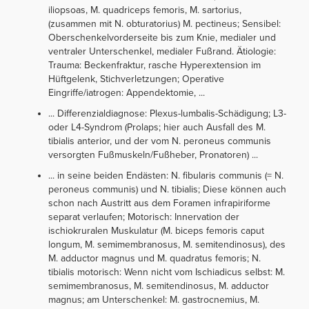
iliopsoas, M. quadriceps femoris, M. sartorius,
(zusammen mit N. obturatorius) M. pectineus; Sensibel:
Oberschenkelvorderseite bis zum Knie, medialer und
ventraler Unterschenkel, medialer Fußrand. Ätiologie:
Trauma: Beckenfraktur, rasche Hyperextension im
Hüftgelenk, Stichverletzungen; Operative
Eingriffe/iatrogen: Appendektomie, ...
... Differenzialdiagnose: Plexus-lumbalis-Schädigung; L3-
oder L4-Syndrom (Prolaps; hier auch Ausfall des M.
tibialis anterior, und der vom N. peroneus communis
versorgten Fußmuskeln/Fußheber, Pronatoren) ...
... in seine beiden Endästen: N. fibularis communis (= N.
peroneus communis) und N. tibialis; Diese können auch
schon nach Austritt aus dem Foramen infrapiriforme
separat verlaufen; Motorisch: Innervation der
ischiokruralen Muskulatur (M. biceps femoris caput
longum, M. semimembranosus, M. semitendinosus), des
M. adductor magnus und M. quadratus femoris; N.
tibialis motorisch: Wenn nicht vom Ischiadicus selbst: M.
semimembranosus, M. semitendinosus, M. adductor
magnus; am Unterschenkel: M. gastrocnemius, M.