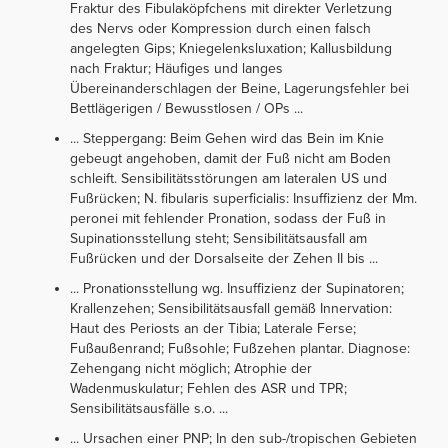
Fraktur des Fibulaköpfchens mit direkter Verletzung
des Nervs oder Kompression durch einen falsch
angelegten Gips; Kniegelenksluxation; Kallusbildung
nach Fraktur; Häufiges und langes
Übereinanderschlagen der Beine, Lagerungsfehler bei
Bettlägerigen / Bewusstlosen / OPs ...
... Steppergang: Beim Gehen wird das Bein im Knie
gebeugt angehoben, damit der Fuß nicht am Boden
schleift. Sensibilitätsstörungen am lateralen US und
Fußrücken; N. fibularis superficialis: Insuffizienz der Mm.
peronei mit fehlender Pronation, sodass der Fuß in
Supinationsstellung steht; Sensibilitätsausfall am
Fußrücken und der Dorsalseite der Zehen II bis ...
... Pronationsstellung wg. Insuffizienz der Supinatoren;
Krallenzehen; Sensibilitätsausfall gemäß Innervation:
Haut des Periosts an der Tibia; Laterale Ferse;
Fußaußenrand; Fußsohle; Fußzehen plantar. Diagnose:
Zehengang nicht möglich; Atrophie der
Wadenmuskulatur; Fehlen des ASR und TPR;
Sensibilitätsausfälle s.o. ...
... Ursachen einer PNP; In den sub-/tropischen Gebieten