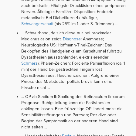
auch beidseits; Häufigste Druckläsion eines peripheren
Nerven. Ätiologie: Familiäre Disposition; Endokrin-
metabolisch: Bei Diabetikern 4x häufiger,
Schwangerschaft
(bis 25% im 1. oder 3. Trimenon) ...
... Schwurhand, da sich diese nur bei proximaler
Medianusläsion zeigt.
Diagnose
: Anamnese;
Neurologische US: Hoffmann-Tinel-Zeichen: Das
Beklopfen des Handgelenks am Karpaltunnel führt zu
Dysästhesien (ausstrahlender, elektrisierender
Schmerz
); Phalen-Zeichen: Forcierte Palmarflexion (ca. 1
min) der Hand bei gestreckten Fingern löst
Dysästhesien aus; Flaschenzeichen: Aufgrund einer
Parese des M. abductor pollicis brevis kann eine
Flasche nicht ...
... OP ab Stadium II: Spaltung des Retinaculum flexorum.
Prognose: Ruhigstellung kann die Parästhesien
abklingen lassen. Eine frühzeitige OP lindert meist die
Sensibilitätsstörungen und Paresen; Rezidive oder
Beginn der Symptomatik an der anderen Hand sind
nicht selten ...