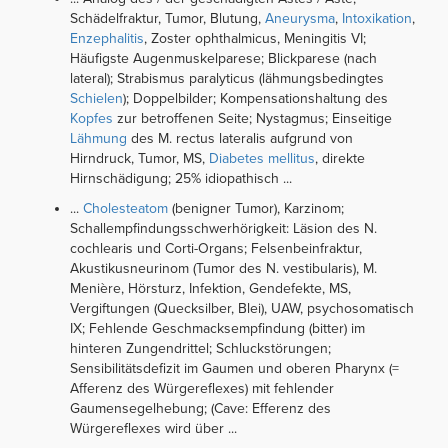
Schädelfraktur, Tumor, Blutung,
Aneurysma
,
Intoxikation
,
Enzephalitis
, Zoster ophthalmicus, Meningitis VI;
Häufigste Augenmuskelparese; Blickparese (nach
lateral); Strabismus paralyticus (lähmungsbedingtes
Schielen
); Doppelbilder; Kompensationshaltung des
Kopfes
zur betroffenen Seite; Nystagmus; Einseitige
Lähmung
des M. rectus lateralis aufgrund von
Hirndruck, Tumor, MS,
Diabetes mellitus
, direkte
Hirnschädigung; 25% idiopathisch ...
...
Cholesteatom
(benigner Tumor), Karzinom;
Schallempfindungsschwerhörigkeit: Läsion des N.
cochlearis und Corti-Organs; Felsenbeinfraktur,
Akustikusneurinom (Tumor des N. vestibularis), M.
Menière, Hörsturz, Infektion, Gendefekte, MS,
Vergiftungen (Quecksilber, Blei), UAW, psychosomatisch
IX; Fehlende Geschmacksempfindung (bitter) im
hinteren Zungendrittel; Schluckstörungen;
Sensibilitätsdefizit im Gaumen und oberen Pharynx (=
Afferenz des Würgereflexes) mit fehlender
Gaumensegelhebung; (Cave: Efferenz des
Würgereflexes wird über ...