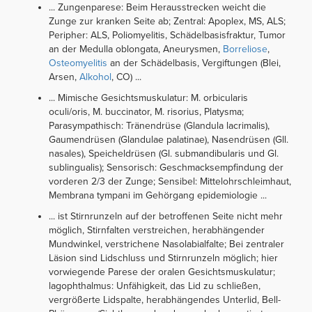
... Zungenparese: Beim Herausstrecken weicht die
Zunge zur kranken Seite ab; Zentral: Apoplex, MS, ALS;
Peripher: ALS, Poliomyelitis, Schädelbasisfraktur, Tumor
an der Medulla oblongata, Aneurysmen,
Borreliose
,
Osteomyelitis
an der Schädelbasis, Vergiftungen (Blei,
Arsen,
Alkohol
, CO) ...
... Mimische Gesichtsmuskulatur: M. orbicularis
oculi/oris, M. buccinator, M. risorius, Platysma;
Parasympathisch: Tränendrüse (Glandula lacrimalis),
Gaumendrüsen (Glandulae palatinae), Nasendrüsen (Gll.
nasales), Speicheldrüsen (Gl. submandibularis und Gl.
sublingualis); Sensorisch: Geschmacksempfindung der
vorderen 2/3 der Zunge; Sensibel: Mittelohrschleimhaut,
Membrana tympani im Gehörgang epidemiologie ...
... ist Stirnrunzeln auf der betroffenen Seite nicht mehr
möglich, Stirnfalten verstreichen, herabhängender
Mundwinkel, verstrichene Nasolabialfalte; Bei zentraler
Läsion sind Lidschluss und Stirnrunzeln möglich; hier
vorwiegende Parese der oralen Gesichtsmuskulatur;
lagophthalmus: Unfähigkeit, das Lid zu schließen,
vergrößerte Lidspalte, herabhängendes Unterlid, Bell-