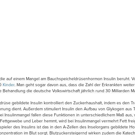
ie auf einem Mangel am Bauchspeicheldrüsenhormon Insulin beruht. Vo
00
Kinder
. Man geht sogar davon aus, dass die Zahl der Erkrankten weiter 
e Behandlung die deutsche Volkswirtschaft jährlich rund 30 Milliarden M
rüse gebildete Insulin kontrolliert den Zuckerhaushalt, indem es den T
innung dient. Außerdem stimuliert Insulin den Aufbau von Glykogen aus
i Insulinmangel fallen diese Funktionen in unterschiedlichem Maß aus,
 Fettgewebe und Leber hemmt, wird bei Insulinmangel vermehrt Fett fre
ler des Insulins ist das in den A-Zellen des Inselorgans gebildete Ho
onzentration im Blut sorgt. Blutzuckersteigernd wirken zudem die Kate