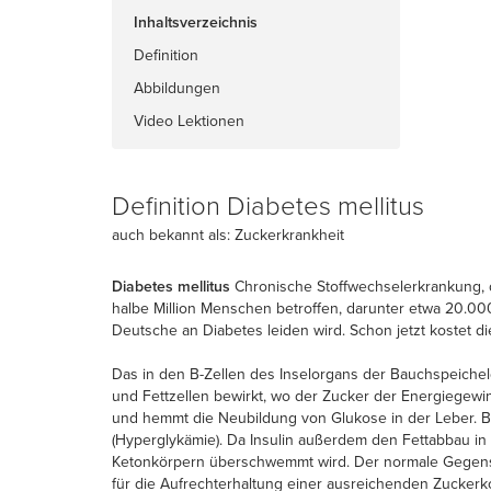
Inhaltsverzeichnis
Definition
Abbildungen
Video Lektionen
Definition Diabetes mellitus
auch bekannt als: Zuckerkrankheit
Diabetes mellitus
Chronische Stoffwechselerkrankung, d
halbe Million Menschen betroffen, darunter etwa 20.0
Deutsche an Diabetes leiden wird. Schon jetzt kostet di
Das in den B-Zellen des Inselorgans der Bauchspeicheld
und Fettzellen bewirkt, wo der Zucker der Energiegew
und hemmt die Neubildung von Glukose in der Leber. Be
(Hyperglykämie). Da Insulin außerdem den Fettabbau in
Ketonkörpern überschwemmt wird. Der normale Gegenspie
für die Aufrechterhaltung einer ausreichenden Zuckerk