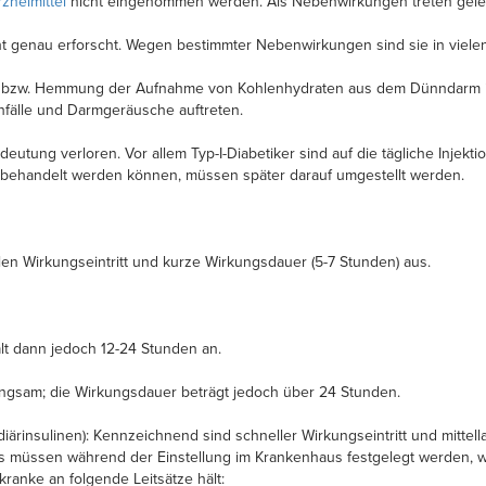
rzneimittel
nicht eingenommen werden. Als Nebenwirkungen treten gele
icht genau erforscht. Wegen bestimmter Nebenwirkungen sind sie in vi
ng bzw. Hemmung der Aufnahme von Kohlenhydraten aus dem Dünndarm i
fälle und Darmgeräusche auftreten.
deutung verloren. Vor allem Typ-I-Diabetiker sind auf die tägliche Injekt
ka behandelt werden können, müssen später darauf umgestellt werden.
ellen Wirkungseintritt und kurze Wirkungsdauer (5-7 Stunden) aus.
hält dann jedoch 12-24 Stunden an.
 langsam; die Wirkungsdauer beträgt jedoch über 24 Stunden.
iärinsulinen): Kennzeichnend sind schneller Wirkungseintritt und mittel
s müssen während der Einstellung im Krankenhaus festgelegt werden, was 
kranke an folgende Leitsätze hält: