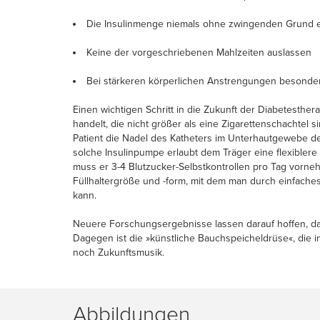
Die Insulinmenge niemals ohne zwingenden Grund 
Keine der vorgeschriebenen Mahlzeiten auslassen
Bei stärkeren körperlichen Anstrengungen besonders
Einen wichtigen Schritt in die Zukunft der Diabetesthera
handelt, die nicht größer als eine Zigarettenschachtel
Patient die Nadel des Katheters im Unterhautgewebe der
solche Insulinpumpe erlaubt dem Träger eine flexiblere
muss er 3-4 Blutzucker-Selbstkontrollen pro Tag vornehm
Füllhaltergröße und -form, mit dem man durch einfaches
kann.
Neuere Forschungsergebnisse lassen darauf hoffen, dass
Dagegen ist die »künstliche Bauchspeicheldrüse«, die 
noch Zukunftsmusik.
Abbildungen