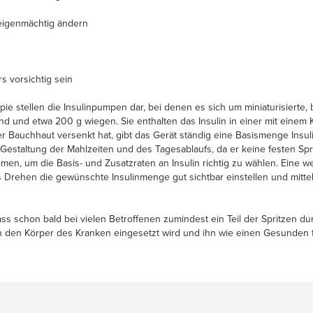
eigenmächtig ändern
 vorsichtig sein
pie stellen die Insulinpumpen dar, bei denen es sich um miniaturisierte,
 sind und etwa 200 g wiegen. Sie enthalten das Insulin in einer mit ei
 Bauchhaut versenkt hat, gibt das Gerät ständig eine Basismenge Insuli
 Gestaltung der Mahlzeiten und des Tagesablaufs, da er keine festen Spr
en, um die Basis- und Zusatzraten an Insulin richtig zu wählen. Eine wei
 Drehen die gewünschte Insulinmenge gut sichtbar einstellen und mitte
 schon bald bei vielen Betroffenen zumindest ein Teil der Spritzen dur
in den Körper des Kranken eingesetzt wird und ihn wie einen Gesunden f