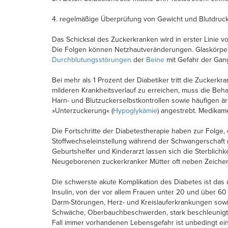
4. regelmäßige Überprüfung von Gewicht und Blutdruck
Das Schicksal des Zuckerkranken wird in erster Linie 
Die Folgen können Netzhautveränderungen. Glaskörper
Durchblutungsstörungen
der
Beine
mit Gefahr der Gang
Bei mehr als 1 Prozent der Diabetiker tritt die Zuckerk
milderen Krankheitsverlauf zu erreichen, muss die Beha
Harn- und Blutzuckerselbstkontrollen sowie häufigen ä
»Unterzuckerung« (
Hypoglykämie
) angestrebt. Medikame
Die Fortschritte der Diabetestherapie haben zur Folg
Stoffwechseleinstellung während der Schwangerschaft 
Geburtshelfer und Kinderarzt lassen sich die Sterblichk
Neugeborenen zuckerkranker Mütter oft neben Zeichen 
Die schwerste akute Komplikation des Diabetes ist das 
Insulin, von der vor allem Frauen unter 20 und über 6
Darm-Störungen, Herz- und Kreislauferkrankungen sowi
Schwäche, Oberbauchbeschwerden, stark beschleunig
Fall immer vorhandenen Lebensgefahr ist unbedingt ein