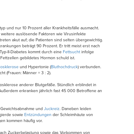
typ und nur 10 Prozent aller Krankheitsfälle ausmacht.
h weitere auslösende Faktoren wie Virusinfekte
ten akut auf; die Patienten sind selten übergewichtig.
rankungen beträgt 90 Prozent. Er tritt meist erst nach
 Typ-II-Diabetes kommt durch eine
Fettsucht
infolge
ttzellen gebildetes Hormon schuld ist.
iosklerose
und Hypertonie (
Bluthochdruck
) verbunden.
ht (Frauen: Männer = 3 : 2).
osklerose anderer Blutgefäße. Stündlich erblindet in
 Außerdem erkranken jährlich fast 45 000 Betroffene an
g, Gewichtsabnahme und
Juckreiz
. Daneben leiden
egierde sowie
Entzündungen
der Schleimhäute von
gen kommen häufig vor.
 nach Zuckerbelastung sowie das Vorkommen von