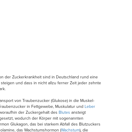
n der Zuckerkrankheit sind in Deutschland rund eine
steigen und dass in nicht allzu ferner Zeit jeder zehnte
ark.
ransport von Traubenzucker (Glukose) in die Muskel-
 Traubenzucker in Fettgewebe, Muskulatur und
Leber
 woraufhin der Zuckergehalt des
Blutes
ansteigt
igesetzt, wodurch der Körper mit sogenannten
rmon Glukagon, das bei starkem Abfall des Blutzuckers
cholamine, das Wachstumshormon (
Wachstum
), die