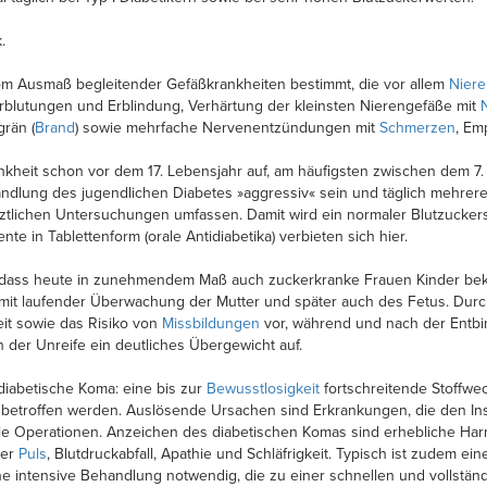
.
vom Ausmaß begleitender Gefäßkrankheiten bestimmt, die vor allem
Niere
blutungen und Erblindung, Verhärtung der kleinsten Nierengefäße mit
rän (
Brand
) sowie mehrfache Nervenentzündungen mit
Schmerzen
, Em
rankheit schon vor dem 17. Lebensjahr auf, am häufigsten zwischen dem 7.
ndlung des jugendlichen Diabetes »aggressiv« sein und täglich mehrere 
rztlichen Untersuchungen umfassen. Damit wird ein normaler Blutzucker
nte in Tablettenform (orale Antidiabetika) verbieten sich hier.
e, dass heute in zunehmendem Maß auch zuckerkranke Frauen Kinder beko
mit laufender Überwachung der Mutter und später auch des Fetus. Dur
eit sowie das Risiko von
Missbildungen
vor, während und nach der Entbi
der Unreife ein deutliches Übergewicht auf.
diabetische Koma: eine bis zur
Bewusstlosigkeit
fortschreitende Stoffwe
0 betroffen werden. Auslösende Ursachen sind Erkrankungen, die den Ins
e Operationen. Anzeichen des diabetischen Komas sind erhebliche Harnf
ter
Puls
, Blutdruckabfall, Apathie und Schläfrigkeit. Typisch ist zudem ein
e intensive Behandlung notwendig, die zu einer schnellen und vollständ