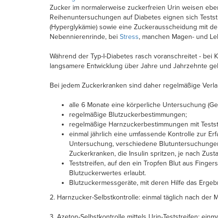
Zucker im normalerweise zuckerfreien Urin weisen ebenf
Reihenuntersuchungen auf Diabetes eignen sich Teststre
(Hyperglykämie) sowie eine Zuckerausscheidung mit de
Nebennierenrinde, bei
Stress
, manchen Magen- und Le
Während der Typ-I-Diabetes rasch voranschreitet - bei Ki
langsamere Entwicklung über Jahre und Jahrzehnte gek
Bei jedem Zuckerkranken sind daher regelmäßige Verla
alle 6 Monate eine körperliche Untersuchung (Ge
regelmäßige Blutzuckerbestimmungen;
regelmäßige Harnzuckerbestimmungen mit Testst
einmal jährlich eine umfassende Kontrolle zur 
Untersuchung, verschiedene Blutuntersuchungen).D
Zuckerkranken, die Insulin spritzen, je nach Zu
Teststreifen, auf den ein Tropfen Blut aus Finge
Blutzuckerwertes erlaubt.
Blutzuckermessgeräte, mit deren Hilfe das Erg
2. Harnzucker-Selbstkontrolle: einmal täglich nach der M
3. Azeton-Selbstkontrolle mittels Urin-Teststreifen: ein