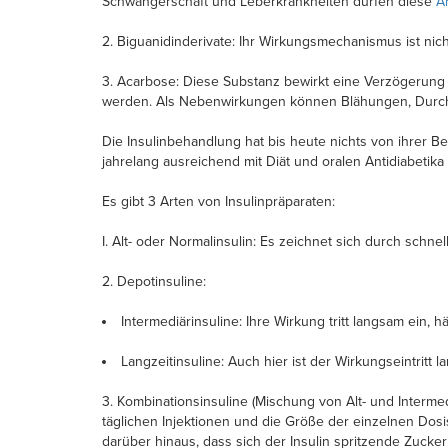
Schwangerschaft und Leberkrankheiten dürfen diese
A
2. Biguanidinderivate: Ihr Wirkungsmechanismus ist n
3. Acarbose: Diese Substanz bewirkt eine Verzögeru
werden. Als Nebenwirkungen können Blähungen, Durch
Die Insulinbehandlung hat bis heute nichts von ihrer Be
jahrelang ausreichend mit Diät und oralen Antidiabeti
Es gibt 3 Arten von Insulinpräparaten:
I. Alt- oder Normalinsulin: Es zeichnet sich durch schn
2. Depotinsuline:
Intermediärinsuline: Ihre Wirkung tritt langsam ein, 
Langzeitinsuline: Auch hier ist der Wirkungseintritt
3. Kombinationsinsuline (Mischung von Alt- und Intermed
täglichen Injektionen und die Größe der einzelnen Dosi
darüber hinaus, dass sich der Insulin spritzende Zucker