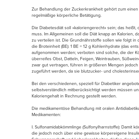
Zur Behandlung der Zuckerkrankheit gehört zum eine
regelmäßige körperliche Betätigung.
Die Diabetesdiät soll »kaloriengerecht« sein; das heißt
muss. Im Allgemeinen soll die Diät knapp an Kalorien, 
zu verteilen ist. Die Grundnährstoffe sollen wie folgt 
die Broteinheit (BE): 1 BE = 12 g Kohlenhydrate (das en
aufgenommen werden; verboten sind solche, die der Kör
überreifes Obst, Datteln, Feigen, Weintrauben, Süßwein
zwar gut vertragen, führen in größeren Mengen jedoch o
zugeführt werden, da sie blutzucker- und cholesterins
Bei den verschiedenen, speziell für Diabetiker angebo
selbstverständlich mitberücksichtigt werden müssen un
Kaloriengehalt in Rechnung gestellt werden.
Die medikamentöse Behandlung mit oralen Antidiabetika
Medikamenten:
I. Sulfonamidabkömmlinge (Sulfonylharnstoffe): Damit k
die jedoch noch über eine gewisse körpereigene Insulin