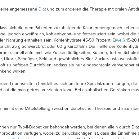
n eine angemessene
Diät
und zum anderen die Therapie mit oralen Antidi
, dass sich die dem Patienten zuzubilligende Kalorienmenge nach Lebensal
dabei jedoch eiweißreich, kohlenhydrat- und fettreduziert sein, wobei d
in der Nahrung enthalten sein: Kohlenhydrate 45-50 Prozent,
Eiweiß
15-20 
tspricht 25 g Schwarzbrot oder 60 g Kartoffeln). Die Hälfte der Kohlenhy
per schnell aufnimmt, wie Zucker, Süßigkeiten, Kuchen, Torten, Schoko
e, Liköre, Schnäpse, Sekt und gewöhnliches Bier. Zuckeraustauschstoffe 
ft zu heftigen Durchfällen, sodass sie nur eingeschränkt verwendbar sin
enkend wirken.
tenen Lebensmitteln handelt es sich um teure Spezialzubereitungen, di
d auf die man getrost verzichten kann. Bei alkoholischen Getränken mus
 nimmt eine Mittelstellung zwischen diätetischer Therapie und Insulinb
önnen nur Typ-II-Diabetiker behandelt werden, bei denen allein durch Diä
produktion verfügen, wobei zu berücksichtigen ist, dass die Einnahme de