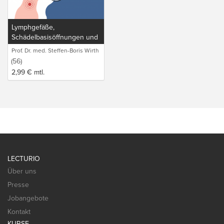
Lymphgefäße,
Schädelbasisöffnungen und
Ganglien
Prof. Dr. med. Steffen-Boris Wirth
(1)
(56)
2,99
€
mtl.
LECTURIO
Über uns
Presse
Jobangebote
Kontakt
KURSE