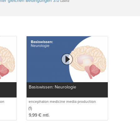
ter gleichen Bedingungen 3.0
Lizenz
Basiswissen: Neurologie
ion
encephalon medicine media production
GmbH
(1)
9,99
€
mtl.