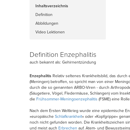
Inhaltsverzeichnis
Definition
Abbildungen
Video Lektionen
Definition Enzephalitis
auch bekannt als: Gehirnentzündung
Enzephalitis
Relativ seltenes Krankheitsbild, das durc
(Meningen) betroffen, so spricht man von einer Mening
durch die so genannten ARBO-Viren - durch Arthropoden
(Säugetiere, Vögel, Fledermäuse, Schlangen) vom Inse
die
Frühsommer-Meningoenzephalitis
(FSME) eine Rolle
Nach dem Ersten Weltkrieg wurde eine epidemische Enze
»europäische
Schlafkrankheit
« oder »Kopfgrippe« genan
noch nicht gefunden worden. Die Krankheitszeichen si
und meist auch
Erbrechen
auf. Atem- und Bewusstsei