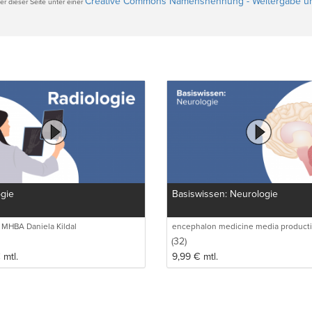
Creative Commons Namensnennung - Weitergabe un
r dieser Seite unter einer
gie
Basiswissen: Neurologie
 MHBA Daniela Kildal
encephalon medicine media product
GmbH
(32)
€
mtl.
9,99
€
mtl.