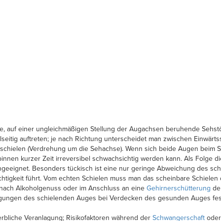
, auf einer ungleichmäßigen Stellung der Augachsen beruhende Sehstö
seitig auftreten; je nach Richtung unterscheidet man zwischen Einwärtss
chielen (Verdrehung um die Sehachse). Wenn sich beide Augen beim Sch
innen kurzer Zeit irreversibel schwachsichtig werden kann. Als Folge di
ungeeignet. Besonders tückisch ist eine nur geringe Abweichung des sc
htigkeit führt. Vom echten Schielen muss man das scheinbare Schielen 
 nach Alkoholgenuss oder im Anschluss an eine
Gehirnerschütterung
deu
wegungen des schielenden Auges bei Verdecken des gesunden Auges fes
rbliche Veranlagung; Risikofaktoren während der
Schwangerschaft
ode