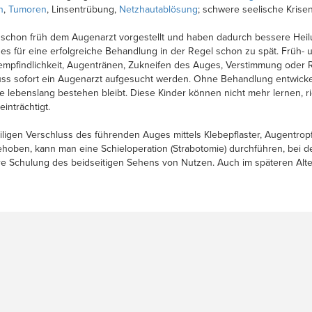
n
,
Tumoren
, Linsentrübung,
Netzhautablösung
; schwere seelische Krisen
rn schon früh dem Augenarzt vorgestellt und haben dadurch bessere Hei
 es für eine erfolgreiche Behandlung in der Regel schon zu spät. Früh-
empfindlichkeit, Augentränen, Zukneifen des Auges, Verstimmung oder 
 muss sofort ein Augenarzt aufgesucht werden. Ohne Behandlung entwickel
ebenslang bestehen bleibt. Diese Kinder können nicht mehr lernen, ric
inträchtigt.
eiligen Verschluss des führenden Auges mittels Klebepflaster, Augentro
ehoben, kann man eine Schieloperation (Strabotomie) durchführen, bei 
re Schulung des beidseitigen Sehens von Nutzen. Auch im späteren Alter 