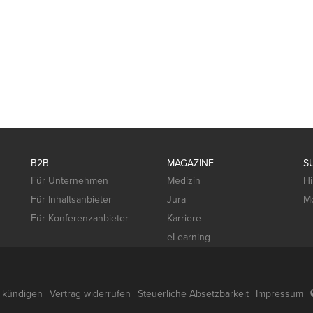
B2B
MAGAZINE
S
Für Unternehmen
Medizin
Hi
Für Inhaltsanbieter
Jura
Mo
Für Konferenzanbieter
Karriere
eLearning
g kündigen
Vertrag widerrufen
Steuerliche Absetzbarkeit
Impressum