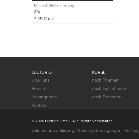
Dr. med. Steffen Herting
(19)
4,49
€
mtl.
LECTURIO
KURSE
Über uns
nach Themen
Presse
nach Institutionen
Jobangebote
nach Dozenten
Kontakt
© 2026 Lecturio GmbH. Alle Rechte vorbehalten.
Datenschutzerklärung
Nutzungsbedingungen
Vertra