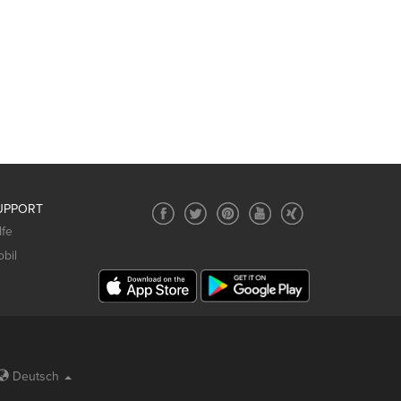
UPPORT
lfe
bil
Deutsch