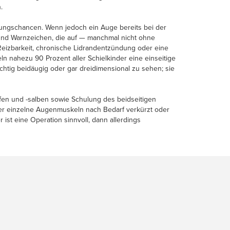
.
lungschancen. Wenn jedoch ein Auge bereits bei der
 und Warnzeichen, die auf — manchmal nicht ohne
Reizbarkeit, chronische Lidrandentzündung oder eine
n nahezu 90 Prozent aller Schielkinder eine einseitige
htig beidäugig oder gar dreidimensional zu sehen; sie
pfen und -salben sowie Schulung des beidseitigen
der einzelne Augenmuskeln nach Bedarf verkürzt oder
ist eine Operation sinnvoll, dann allerdings