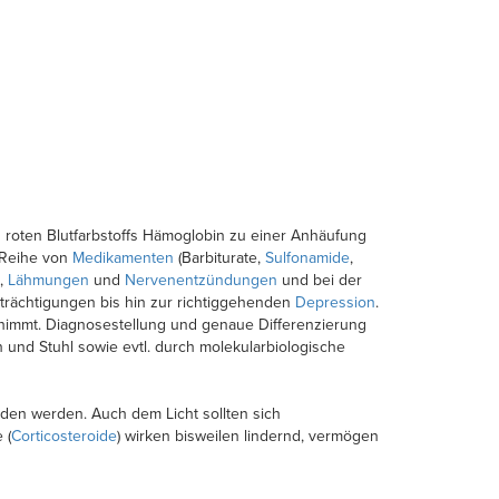
roten Blutfarbstoffs Hämoglobin zu einer Anhäufung
 Reihe von
Medikamenten
(Barbiturate,
Sulfonamide
,
n,
Lähmungen
und
Nervenentzündungen
und bei der
trächtigungen bis hin zur richtiggehenden
Depression
.
nnimmt. Diagnosestellung und genaue Differenzierung
in und Stuhl sowie evtl. durch molekularbiologische
den werden. Auch dem Licht sollten sich
 (
Corticosteroide
) wirken bisweilen lindernd, vermögen