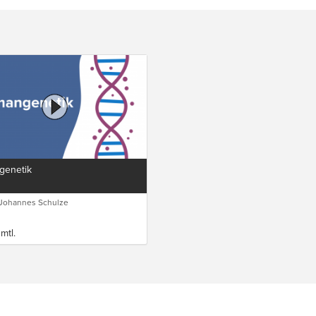
enetik
. Johannes Schulze
mtl.