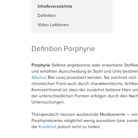
Inhaltsverzeichnis
Definition
Video Lektionen
Definition Porphyrie
Porphyrie
Seltene angeborene oder erworbene Stoffwech
und erhöhten Ausscheidung (in Stuhl und Urin) bestimm
Alkohol
, Blei usw.) provoziert werden. Sie zeichnet sic
chronischen Form auch durch charakteristische, licht
Kennzeichnend ist, dass der zunächst farblose Harn un
der unterschiedlichen Formen erfolgen durch den Nac
Untersuchungen.
Therapeutisch müssen auslösende Medikamente — vor al
Porphyriekranke möglichst wenig aussetzen bzw. zumind
die
Krankheit
jedoch nicht zu heilen.