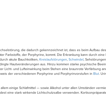
selstörung, die dadurch gekennzeichnet ist, dass es beim Aufbau des 
ter Farbstoffe, der Porphyrine, kommt. Die Erkrankung kann durch eine
h durch akute Bauchkoliken,
Kreislaufstörungen
,
Schwindel
, Sehstörunge
bedingte Hautveränderungen aus. Hinzu kommen starke psychische Beein
ter Licht- und Lufteinwirkung beim Stehen eine braunrote Verfärbung a
hweis der verschiedenen Porphyrine und Porphyrinvorstufen in
Blut
. Ur
lem einige Schlafmittel — sowie Alkohol unter allen Umständen vermie
est eine stark wirkende Lichtschutzsalbe verwenden. Kortisonpräparate