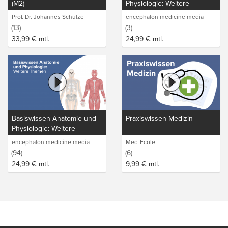
(M2)
Physiologie: Weitere
Themen
Prof. Dr. Johannes Schulze
encephalon medicine media
production GmbH
(13)
(3)
33,99
€
mtl.
24,99
€
mtl.
Basiswissen Anatomie und
Praxiswissen Medizin
Physiologie: Weitere
Themen
encephalon medicine media
Med-Ecole
production GmbH
(94)
(6)
24,99
€
mtl.
9,99
€
mtl.