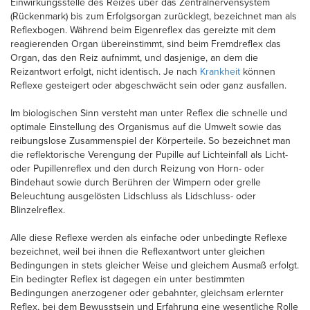
Einwirkungsstelle des Reizes über das Zentralnervensystem
(Rückenmark) bis zum Erfolgsorgan zurücklegt, bezeichnet man als
Reflexbogen. Während beim Eigenreflex das gereizte mit dem
reagierenden Organ übereinstimmt, sind beim Fremdreflex das
Organ, das den Reiz aufnimmt, und dasjenige, an dem die
Reizantwort erfolgt, nicht identisch. Je nach
Krankheit
können
Reflexe gesteigert oder abgeschwächt sein oder ganz ausfallen.
Im biologischen Sinn versteht man unter Reflex die schnelle und
optimale Einstellung des Organismus auf die Umwelt sowie das
reibungslose Zusammenspiel der Körperteile. So bezeichnet man
die reflektorische Verengung der Pupille auf Lichteinfall als Licht-
oder Pupillenreflex und den durch Reizung von Horn- oder
Bindehaut sowie durch Berühren der Wimpern oder grelle
Beleuchtung ausgelösten Lidschluss als Lidschluss- oder
Blinzelreflex.
Alle diese Reflexe werden als einfache oder unbedingte Reflexe
bezeichnet, weil bei ihnen die Reflexantwort unter gleichen
Bedingungen in stets gleicher Weise und gleichem Ausmaß erfolgt.
Ein bedingter Reflex ist dagegen ein unter bestimmten
Bedingungen anerzogener oder gebahnter, gleichsam erlernter
Reflex, bei dem Bewusstsein und Erfahrung eine wesentliche Rolle