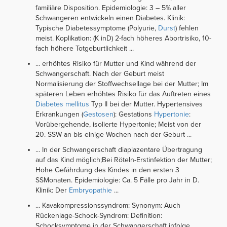
familiäre Disposition. Epidemiologie: 3 – 5% aller
Schwangeren entwickeln einen Diabetes. Klinik:
Typische Diabetessymptome (Polyurie,
Durst
) fehlen
meist. Koplikation: (K inD) 2-fach höheres Abortrisiko, 10-
fach höhere Totgeburtlichkeit ...
... erhöhtes Risiko für Mutter und Kind während der
Schwangerschaft. Nach der Geburt meist
Normalisierung der Stoffwechsellage bei der Mutter; Im
späteren Leben erhöhtes Risiko für das Auftreten eines
Diabetes mellitus
Typ II bei der Mutter. Hypertensives
Erkrankungen (
Gestosen
): Gestations­
Hypertonie
:
Vorübergehende, isolierte Hypertonie; Meist von der
20. SSW an bis einige Wochen nach der Geburt ...
... In der Schwangerschaft diaplazentare Übertragung
auf das Kind möglich;Bei Röteln-Erstinfektion der Mutter;
Hohe Gefährdung des Kindes in den ersten 3
SSMonaten. Epidemiologie: Ca. 5 Fälle pro Jahr in D.
Klinik: Der
Embryopathie
...
... Kava­kompressionssyndrom: Synonym: Auch
Rückenlage-Schock-Syndrom: Definition:
Schocksymptome in der Schwangerschaft infolge