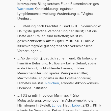
Kratzspuren; Blutig-seröses Fluor; Blumenkohlartiges
Wachstum
; Kontaktblutung; Inguinale
Lymphknotenschwellung; Ausbreitung auf Vagina,
Urethra ...
... Einteilung nach Prechtel in Grad I - III. Epidemiologie:
Häufigste gutartige Veränderung der Brust; Fast die
Hälfte aller Frauen sind betroffen; Meist im
geschlechtsreifen Alter: Gipfel im 40.-50. Lj. Klinik:
Kirschkerngroße gut abgrenzbare verschiebliche
Verhärtungen ...
... Ab dem 60. Lj. deutlich zunehmend. Risiko­faktoren:
Familiäre Belastung; Nullipara = keine Geburt, späte
erste Geburt, nicht stillende Frauen; Frühes
Menarchenalter und spätes Menopausenalter;
Makromastie; Adipositas in der Postmenopause;
Diabetes mellitus;
Rauchen
, erhöhter Alkoholkonsum;
Hormonsubstitution ...
... 1-3% primär in beiden Mammae; Frühe
Metastasierung: Lymphogen in Achsellymphknoten;
Hämatogen in Skelett,
Lunge
, Haut,
Leber
, ZNS ... Klinik
– typische Symptome: Keine direkten Frühsymptome;