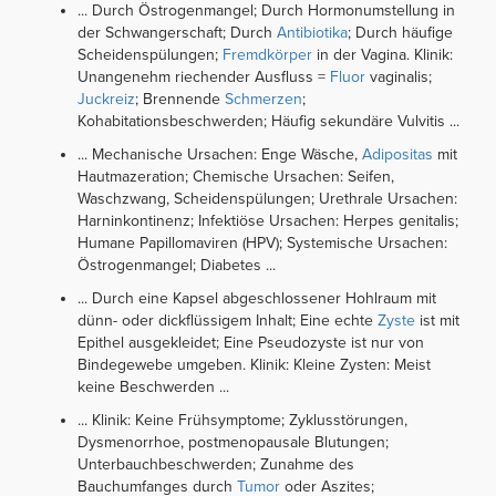
... Durch Östrogenmangel; Durch Hormonumstellung in
der Schwangerschaft; Durch
Antibiotika
; Durch häufige
Scheidenspülungen;
Fremdkörper
in der Vagina. Klinik:
Unangenehm riechender Ausfluss =
Fluor
vaginalis;
Juckreiz
; Brennende
Schmerzen
;
Kohabitationsbeschwerden; Häufig sekundäre Vulvitis ...
... Mechanische Ursachen: Enge Wäsche,
Adipositas
mit
Hautmazeration; Chemische Ursachen: Seifen,
Waschzwang, Scheidenspülungen; Urethrale Ursachen:
Harninkontinenz; Infektiöse Ursachen: Herpes genitalis;
Humane Papillomaviren (HPV); Systemische Ursachen:
Östrogenmangel; Diabetes ...
... Durch eine Kapsel abgeschlossener Hohlraum mit
dünn- oder dickflüssigem Inhalt; Eine echte
Zyste
ist mit
Epithel ausgekleidet; Eine Pseudozyste ist nur von
Bindegewebe umgeben. Klinik: Kleine Zysten: Meist
keine Beschwerden ...
... Klinik: Keine Frühsymptome; Zyklusstörungen,
Dysmenorrhoe, postmenopausale Blutungen;
Unterbauchbeschwerden; Zunahme des
Bauchumfanges durch
Tumor
oder Aszites;