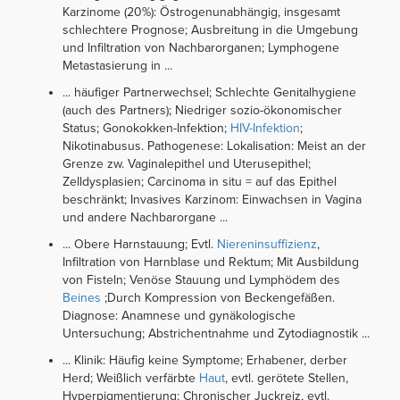
Karzinome (20%): Östrogenunabhängig, insgesamt
schlechtere Prognose; Ausbreitung in die Umgebung
und Infiltration von Nachbarorganen; Lymphogene
Metastasierung in ...
... häufiger Partnerwechsel; Schlechte Genitalhygiene
(auch des Partners); Niedriger sozio-ökonomischer
Status; Gonokokken-Infektion;
HIV-Infektion
;
Nikotinabusus. Pathogenese: Lokalisation: Meist an der
Grenze zw. Vaginalepithel und Uterusepithel;
Zelldysplasien; Carcinoma in situ = auf das Epithel
beschränkt; Invasives Karzinom: Einwachsen in Vagina
und andere Nachbarorgane ...
... Obere Harnstauung; Evtl.
Niereninsuffizienz
,
Infiltration von Harnblase und Rektum; Mit Ausbildung
von Fisteln; Venöse Stauung und Lymphödem des
Beines
;Durch Kompression von Beckengefäßen.
Diagnose: Anamnese und gynäkologische
Untersuchung; Abstrichentnahme und Zytodiagnostik ...
... Klinik: Häufig keine Symptome; Erhabener, derber
Herd; Weißlich verfärbte
Haut
, evtl. gerötete Stellen,
Hyperpigmentierung; Chronischer Juckreiz, evtl.