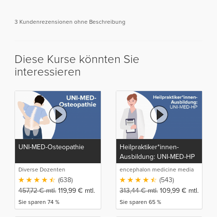
3 Kundenrezensionen ohne Beschreibung
Diese Kurse könnten Sie
interessieren
UNI-MED-Osteopathie
Heilpraktiker*innen-
Ausbildung: UNI-MED-HP
Diverse Dozenten
encephalon medicine media
production GmbH
(638)
(543)
457,72
€
mtl.
119,99
€
mtl.
313,44
€
mtl.
109,99
€
mtl.
Sie sparen 74 %
Sie sparen 65 %