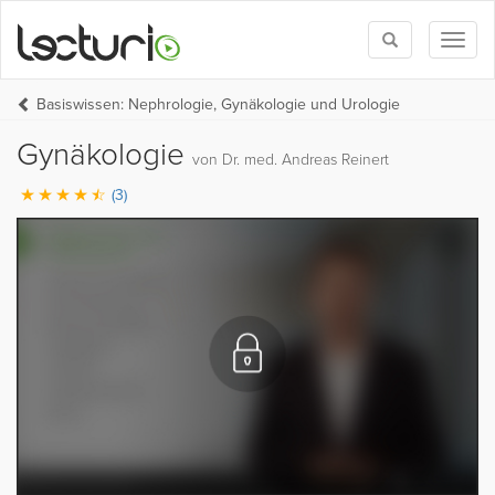
Toggle
Toggl
search
naviga
Basiswissen: Nephrologie, Gynäkologie und Urologie
Gynäkologie
von Dr. med. Andreas Reinert
(3)