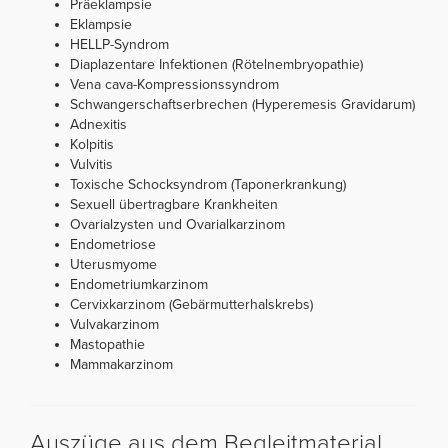
Präeklampsie
Eklampsie
HELLP-Syndrom
Diaplazentare Infektionen (Rötelnembryopathie)
Vena cava-Kompressionssyndrom
Schwangerschaftserbrechen (Hyperemesis Gravidarum)
Adnexitis
Kolpitis
Vulvitis
Toxische Schocksyndrom (Taponerkrankung)
Sexuell übertragbare Krankheiten
Ovarialzysten und Ovarialkarzinom
Endometriose
Uterusmyome
Endometriumkarzinom
Cervixkarzinom (Gebärmutterhalskrebs)
Vulvakarzinom
Mastopathie
Mammakarzinom
Auszüge aus dem Begleitmaterial