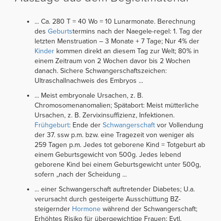
... Ca. 280 T = 40 Wo = 10 Lunarmonate. Berechnung
des
Geburts
­termins nach der Naegele-regel: 1. Tag der
letzten Menstruation – 3 Monate + 7 Tage; Nur 4% der
Kinder
kommen direkt an diesem Tag zur Welt; 80% in
einem Zeitraum von 2 Wochen davor bis 2 Wochen
danach. Sichere Schwanger­schafts­zeichen:
Ultraschallnachweis des Embryos ...
... Meist embryonale Ursachen, z. B.
Chromosomenanomalien; Spätabort: Meist mütterliche
Ursachen, z. B. Zervixinsuffizienz, Infektionen.
Frühgeburt
: Ende der
Schwangerschaft
vor Vollendung
der 37. ssw p.m. bzw. eine Tragezeit von weniger als
259 Tagen p.m. Jedes tot geborene Kind = Totgeburt ab
einem Geburtsgewicht von 500g. Jedes lebend
geborene Kind bei einem Geburtsgewicht unter 500g,
sofern „nach der Scheidung ...
... einer Schwangerschaft auftretender Diabetes; U.a.
verursacht durch gesteigerte Ausschüttung BZ-
steigernder
Hormone
während der Schwangerschaft;
Erhöhtes Risiko für übergewichtige Frauen; Evtl.