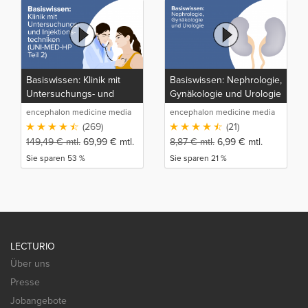
Basiswissen: Klinik mit
Basiswissen: Nephrologie,
Untersuchungs- und
Gynäkologie und Urologie
Injektionstechniken (UNI-
encephalon medicine media
encephalon medicine media
MED-HP Teil 2)
production GmbH
production GmbH
(269)
(21)
149,49
€
mtl.
69,99
€
mtl.
8,87
€
mtl.
6,99
€
mtl.
Sie sparen 53 %
Sie sparen 21 %
LECTURIO
Über uns
Presse
Jobangebote