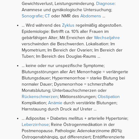
Gewichtsverlust, Leistungsminderung.
Diagnose
:
Anamnese und gynäkologische Untersuchung;
Sonografie
;
CT
oder NMR des
Abdomens
...
... Wird während des
Zyklus
regelmäßig abgestoßen.
Epidemiologie: Betrifft ca. 10% aller Frauen im
gebärfähigen Alter; Mit Erreichen der
Wechseljahre
verschwinden die Beschwerden. Lokalisation: Im
Myometrium; Im Bereich der Ovarien; Im Bereich der
Tuben; Im Bereich des Douglas-Raums ...
... keine oder nur unspezifische Symptome;
Blutungsstörungen aller Art: Menorrhagie = verlängerte
Blutungsdauer; Hypermenorrhoe = starke Blutung bei
normaler Dauer; Dysmenorrhoe = schmerzhafte
Monatsblutung; Unterbauchschmerzen oder
Rückenschmerzen
; Miktionsstörungen;
Obstipation
Komplikation;
Anämie
durch verstärkte Blutungen;
Harnstauung durch Druck auf Ureter ...
... Adipositas + Diabetes mellitus + arterielle Hypertonie;
Leberzirrhose
; Reine Östrogenmedikation in der
Postmenopause. Pathologie: Adenokarzinome (80%):
Östrogenabhängig, gut differenziert; Entdifferenzierte