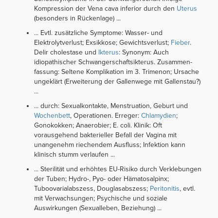
Kompression der Vena cava inferior durch den
Uterus
(besonders in Rückenlage) ...
... Evtl. zusätzliche Symptome: Wasser- und
Elektrolytverlust; Exsikkose; Gewichtsverlust;
Fieber
.
Delir cholestase und
Ikterus
: Synonym: Auch
idiopathischer Schwangerschaftsikterus. Zusammen­
fassung: Seltene Komplikation im 3. Trimenon; Ursache
ungeklärt (Erweiterung der Gallenwege mit Gallenstau?)
...
... durch: Sexualkontakte, Menstruation, Geburt und
Wochenbett
, Operationen. Erreger:
Chlamydien
;
Gonokokken; Anaerobier; E. coli. Klinik: Oft
vorausgehend bakterieller Befall der Vagina mit
unangenehm riechendem Ausfluss; Infektion kann
klinisch stumm verlaufen ...
... Sterilität und erhöhtes EU-Risiko durch Verklebungen
der Tuben; Hydro-, Pyo- oder Hämatosalpinx;
Tuboovarialabszess, Douglasabszess;
Peritonitis
, evtl.
mit Verwachsungen; Psychische und soziale
Auswirkungen (Sexualleben, Beziehung) ...