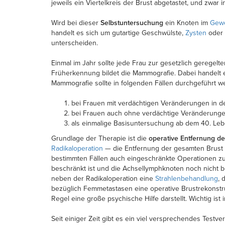
jeweils ein Viertelkreis der Brust abgetastet, und zw
Wird bei dieser
Selbstuntersuchung
ein Knoten im
Gew
handelt es sich um gutartige Geschwülste,
Zysten
oder 
unterscheiden.
Einmal im Jahr sollte jede Frau zur gesetzlich geregel
Früherkennung bildet die Mammografie. Dabei handelt e
Mammografie sollte in folgenden Fällen durchgeführt w
bei Frauen mit verdächtigen Veränderungen in d
bei Frauen auch ohne verdächtige Veränderung
als einmalige Basisuntersuchung ab dem 40. Leb
Grundlage der Therapie ist die
operative Entfernung d
Radikaloperation
— die Entfernung der gesamten Brust 
bestimmten Fällen auch eingeschränkte Operationen zu
beschränkt ist und die Achsellymphknoten noch nicht b
neben der Radikaloperation eine
Strahlenbehandlung
, 
bezüglich Femmetastasen eine operative Brustrekonstru
Regel eine große psychische Hilfe darstellt. Wichtig ist
Seit einiger Zeit gibt es ein viel versprechendes Test