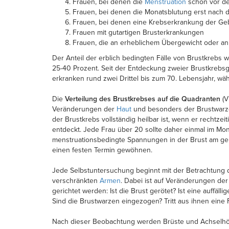
Frauen, bei denen die
Menstruation
schon vor de
Frauen, bei denen die Monatsblutung erst nach 
Frauen, bei denen eine Krebserkrankung der Geb
Frauen mit gutartigen Brusterkrankungen
Frauen, die an erheblichem Übergewicht oder a
Der Anteil der erblich bedingten Fälle von Brustkrebs w
25-40 Prozent. Seit der Entdeckung zweier Brustkrebsg
erkranken rund zwei Drittel bis zum 70. Lebensjahr, wä
Die
Verteilung des Brustkrebses auf die Quadranten
(V
Veränderungen der
Haut
und besonders der Brustwarze 
der Brustkrebs vollständig heilbar ist, wenn er rechtz
entdeckt. Jede Frau über 20 sollte daher einmal im Mon
menstruationsbedingte Spannungen in der Brust am geri
einen festen Termin gewöhnen.
Jede Selbstuntersuchung beginnt mit der Betrachtung 
verschränkten
Armen
. Dabei ist auf Veränderungen d
gerichtet werden: Ist die Brust gerötet? Ist eine auff
Sind die Brustwarzen eingezogen? Tritt aus ihnen eine 
Nach dieser Beobachtung werden Brüste und Achselhöhle