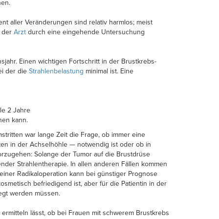
nen.
nt aller Veränderungen sind relativ harmlos; meist
r der
Arzt
durch eine eingehende Untersuchung
ahr. Einen wichtigen Fortschritt in der Brustkrebs-
ei der die
Strahlenbelastung
minimal ist. Eine
le 2 Jahre
nen kann.
stritten war lange Zeit die Frage, ob immer eine
n in der Achselhöhle — notwendig ist oder ob in
orzugehen: Solange der Tumor auf die Brustdrüse
ender Strahlentherapie. In allen anderen Fällen kommen
 einer Radikaloperation kann bei günstiger Prognose
etisch befriedigend ist, aber für die Patientin in der
elegt werden müssen.
 ermitteln lässt, ob bei Frauen mit schwerem Brustkrebs