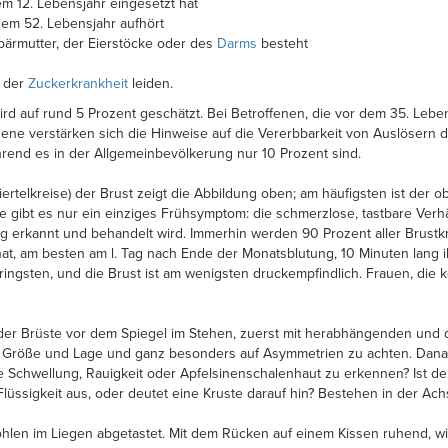
m 12. Lebensjahr eingesetzt hat
dem 52. Lebensjahr aufhört
ärmutter, der Eierstöcke oder des
Darms
besteht
n der
Zuckerkrankheit
leiden.
ird auf rund 5 Prozent geschätzt. Bei Betroffenen, die vor dem 35. Lebens
ene verstärken sich die Hinweise auf die Vererbbarkeit von Auslösern
hrend es in der Allgemeinbevölkerung nur 10 Prozent sind.
iertelkreise) der Brust zeigt die Abbildung oben; am häufigsten ist der
gibt es nur ein einziges Frühsymptom: die schmerzlose, tastbare Verh
eitig erkannt und behandelt wird. Immerhin werden 90 Prozent aller Brus
at, am besten am l. Tag nach Ende der Monatsblutung, 10 Minuten lang i
ngsten, und die Brust ist am wenigsten druckempfindlich. Frauen, die 
der Brüste vor dem Spiegel im Stehen, zuerst mit herabhängenden und
er Größe und Lage und ganz besonders auf Asymmetrien zu achten. Dan
ällige Schwellung, Rauigkeit oder Apfelsinenschalenhaut zu erkennen? Is
Flüssigkeit aus, oder deutet eine Kruste darauf hin? Bestehen in der A
n im Liegen abgetastet. Mit dem Rücken auf einem Kissen ruhend, wird