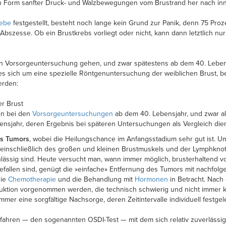
ar in Form sanfter Druck- und Walzbewegungen vom Brustrand her nach in
ebe
festgestellt, besteht noch lange kein Grund zur Panik, denn 75 Proze
Abszesse. Ob ein Brustkrebs vorliegt oder nicht, kann dann letztlich nu
ten Vorsorgeuntersuchung gehen, und zwar spätestens ab dem 40. Lebensj
s sich um eine spezielle Röntgenuntersuchung der weiblichen Brust, b
erden:
er Brust
en bei den
Vorsorgeuntersuchungen
ab dem 40. Lebensjahr, und zwar al
ensjahr, deren Ergebnis bei späteren Untersuchungen als Vergleich die
es Tumors
, wobei die Heilungschance im Anfangsstadium sehr gut ist. Um
einschließlich des großen und kleinen Brustmuskels und der Lymphknote
lässig sind. Heute versucht man, wann immer möglich, brusterhaltend v
efallen sind, genügt die »einfache» Entfernung des Tumors mit nachfolg
die
Chemotherapie
und die Behandlung mit
Hormonen
in Betracht. Nach
ktion vorgenommen werden, die technisch schwierig und nicht immer kosm
 immer eine sorgfältige Nachsorge, deren Zeitintervalle individuell festg
verfahren — den sogenannten OSDI-Test — mit dem sich relativ zuverlässig