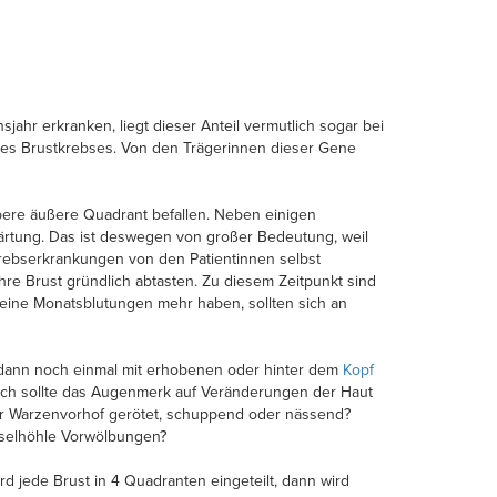
jahr erkranken, liegt dieser Anteil vermutlich sogar bei
 des Brustkrebses. Von den Trägerinnen dieser Gene
 obere äußere Quadrant befallen. Neben einigen
ärtung. Das ist deswegen von großer Bedeutung, weil
tkrebserkrankungen von den Patientinnen selbst
hre Brust gründlich abtasten. Zu diesem Zeitpunkt sind
keine Monatsblutungen mehr haben, sollten sich an
 dann noch einmal mit erhobenen oder hinter dem
Kopf
ach sollte das Augenmerk auf Veränderungen der Haut
t der Warzenvorhof gerötet, schuppend oder nässend?
chselhöhle Vorwölbungen?
 jede Brust in 4 Quadranten eingeteilt, dann wird