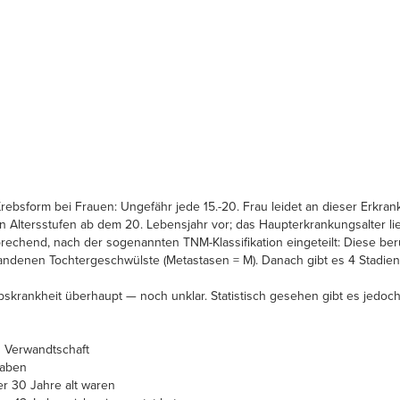
rebsform bei Frauen: Ungefähr jede 15.-20. Frau leidet an dieser Erkrank
n Altersstufen ab dem 20. Lebensjahr vor; das Haupterkrankungsalter l
sprechend, nach der sogenannten TNM-Klassifikation eingeteilt: Diese 
andenen Tochtergeschwülste (Metastasen = M). Danach gibt es 4 Stadien
skrankheit überhaupt — noch unklar. Statistisch gesehen gibt es jedoch
n Verwandtschaft
haben
r 30 Jahre alt waren