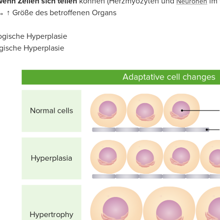
wenn Zellen sich teilen
können (Herzmyozyten und
im 
Neuronen
 → ↑ Größe des betroffenen Organs
ogische Hyperplasie
gische Hyperplasie