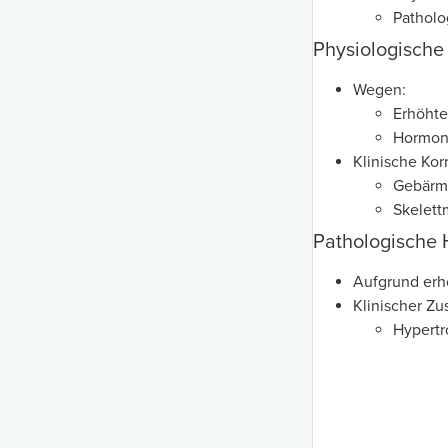
Patholo
Physiologische
Wegen:
Erhöhte
Hormone
Klinische Korr
Gebärm
Skelett
Pathologische 
Aufgrund erh
Klinischer Z
Hypertr