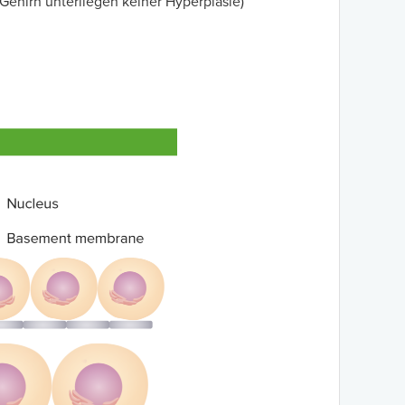
Gehirn unterliegen keiner Hyperplasie)