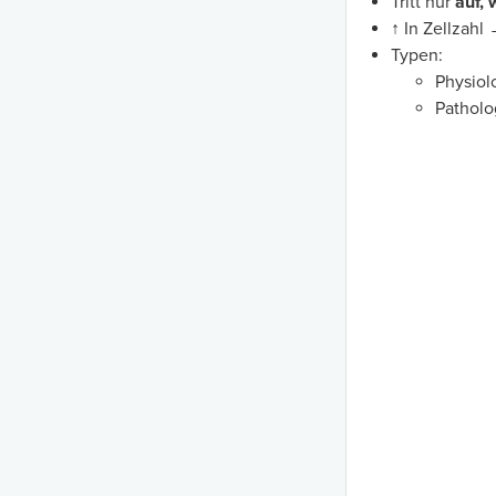
Tritt nur
auf, 
↑ In Zellzahl
Typen:
Physiol
Patholo