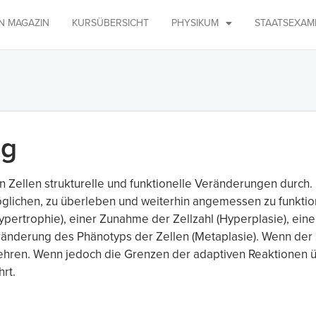
IN MAGAZIN
KURSÜBERSICHT
PHYSIKUM
STAATSEXAM
ng
Zellen strukturelle und funktionelle Veränderungen durch.
öglichen, zu überleben und weiterhin angemessen zu funkti
ypertrophie), einer Zunahme der Zellzahl (Hyperplasie), ei
eränderung des Phänotyps der Zellen (Metaplasie). Wenn der S
kehren. Wenn jedoch die Grenzen der adaptiven Reaktionen üb
hrt.