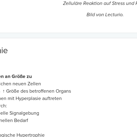
Zelluläre Reaktion auf Stress und 
Bild von Lecturio.
ie
n an Größe zu
lichen neuen Zellen
→ ↑ Größe des betroffenen Organs
n mit Hyperplasie auftreten
rch:
elle Signalgebung
nellen Bedarf
ogische Hypertrophie