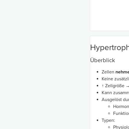
Hypertroph
Überblick
Zellen
nehme
Keine zusätz
↑ Zellgröße 
Kann zusamme
Ausgelöst du
Hormon
Funktio
Typen:
Physiol