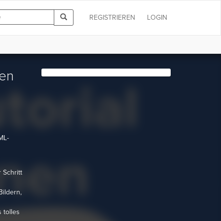
REGISTRIEREN
LOGIN
nen
ML-
Schritt
Bildern,
 tolles