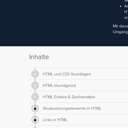
We
An
HT
er
Mit dies
Umgang 
Inhalte
HTML und CSS Grundlagen
HTML-Grundgerüst
HTML Entities & Zeichensätze
Strukturierungselemente in HTML
Links in HTML