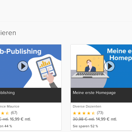
sieren
blishing
Meine erste Homepage
ence Maurice
Diverse Dozenten
(67)
(73)
€
mtl.
16,99
€
mtl.
30,98
€
mtl.
14,99
€
mtl.
ren 44 %
Sie sparen 52 %