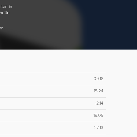
ten in
ritte
en
09:18
15:24
12:14
19:09
27:13