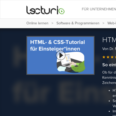
FÜR UNTERNEHME
Online lernen
Software & Programmieren
Web-
HTML
Von Dr. 
So ei
Ob für d
Kenntnis
Zeichenr
HT
er
Sc
Ve
Im