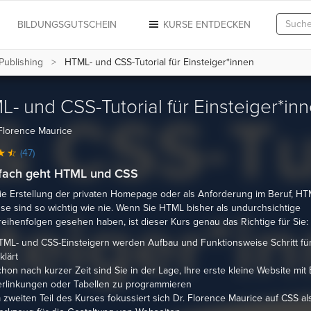
N
BILDUNGSGUTSCHEIN
KURSE ENTDECKEN
Publishing
HTML- und CSS-Tutorial für Einsteiger*innen
- und CSS-Tutorial für Einsteiger*in
Florence Maurice
(47)
nfach geht HTML und CSS
ie Erstellung der privaten Homepage oder als Anforderung im Beruf, HT
se sind so wichtig wie nie. Wenn Sie HTML bisher als undurchsichtige
eihenfolgen gesehen haben, ist dieser Kurs genau das Richtige für Sie:
ML- und CSS-Einsteigern werden Aufbau und Funktionsweise Schritt für 
klärt
hon nach kurzer Zeit sind Sie in der Lage, Ihre erste kleine Website mit 
rlinkungen oder Tabellen zu programmieren
 zweiten Teil des Kurses fokussiert sich Dr. Florence Maurice auf CSS als