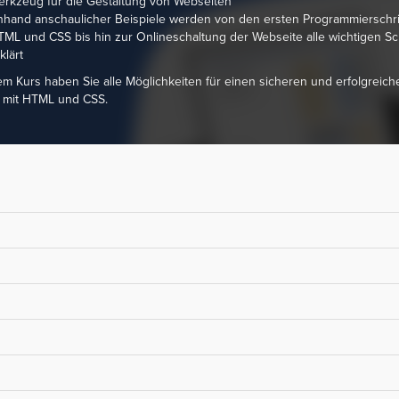
rkzeug für die Gestaltung von Webseiten
hand anschaulicher Beispiele werden von den ersten Programmierschrit
ML und CSS bis hin zur Onlineschaltung der Webseite alle wichtigen Sch
klärt
em Kurs haben Sie alle Möglichkeiten für einen sicheren und erfolgreich
mit HTML und CSS.