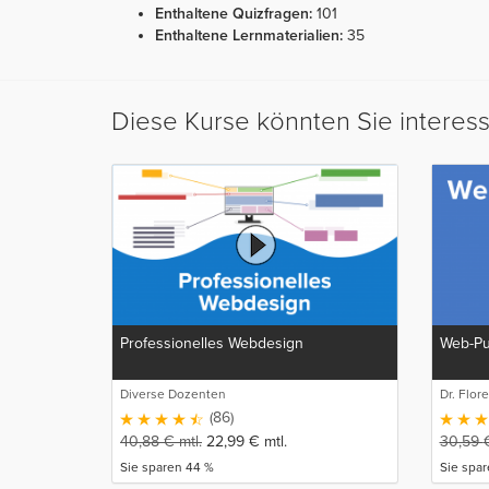
Enthaltene Quizfragen:
101
Enthaltene Lernmaterialien:
35
Diese Kurse könnten Sie interes
Professionelles Webdesign
Web-Pu
Diverse Dozenten
Dr. Flor
(86)
40,88
€
mtl.
22,99
€
mtl.
30,59
Sie sparen 44 %
Sie spa