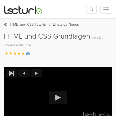
Toggle
Toggl
search
naviga
HTML- und CSS-Tutorial für Einsteiger*innen
HTML und CSS Grundlagen
von Dr.
Florence Maurice
(8)