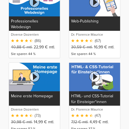
Professionelles
Web-Publishing
Webdesign
Diverse Dozenten
Dr. Florence Maurice
(86)
(67)
40,88
€
mtl.
22,99
€
mtl.
30,59
€
mtl.
16,99
€
mtl.
Sie sparen 44 %
Sie sparen 44 %
Meine erste Homepage
HTML- und CSS-Tutorial
für Einsteiger*innen
Diverse Dozenten
Dr. Florence Maurice
(73)
(47)
30,98
€
mtl.
14,99
€
mtl.
7,12
€
mtl.
4,49
€
mtl.
Sie sparen 52 %
Sie sparen 37 %