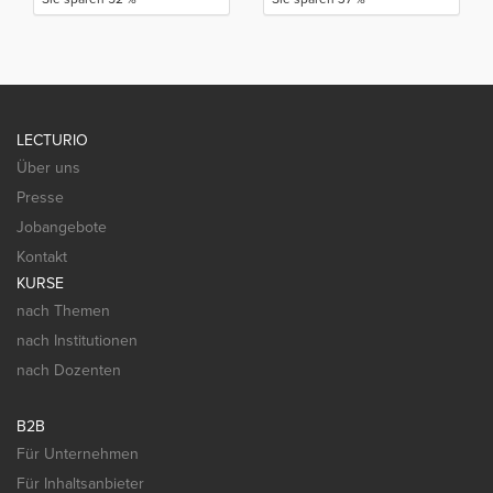
LECTURIO
Über uns
Presse
Jobangebote
Kontakt
KURSE
nach Themen
nach Institutionen
nach Dozenten
B2B
Für Unternehmen
Für Inhaltsanbieter