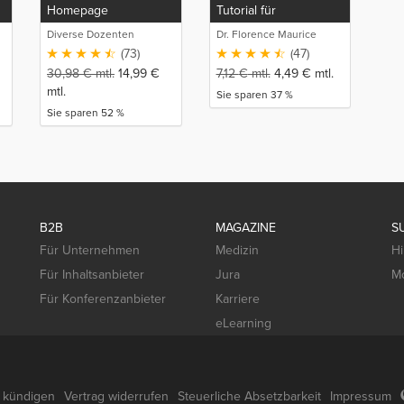
Homepage
Tutorial für
Einsteiger*innen
Diverse Dozenten
Dr. Florence Maurice
(73)
(47)
30,98
€
mtl.
14,99
€
7,12
€
mtl.
4,49
€
mtl.
mtl.
Sie sparen 37 %
Sie sparen 52 %
B2B
MAGAZINE
S
Für Unternehmen
Medizin
Hi
Für Inhaltsanbieter
Jura
Mo
Für Konferenzanbieter
Karriere
eLearning
g kündigen
Vertrag widerrufen
Steuerliche Absetzbarkeit
Impressum