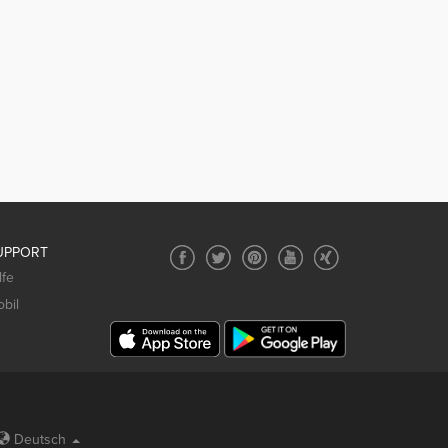
UPPORT
lfe
bil
Deutsch