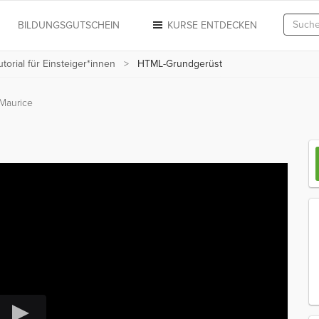
N
BILDUNGSGUTSCHEIN
KURSE ENTDECKEN
orial für Einsteiger*innen
HTML-Grundgerüst
 Maurice