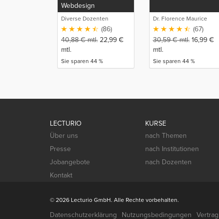
Webdesign
Diverse Dozenten
Dr. Florence Maurice
(86)
(67)
40,88
€
mtl.
22,99
€
30,59
€
mtl.
16,99
€
mtl.
mtl.
Sie sparen 44 %
Sie sparen 44 %
LECTURIO
KURSE
Über uns
nach Themen
Presse
nach Institutionen
Jobangebote
nach Dozenten
Kontakt
© 2026 Lecturio GmbH. Alle Rechte vorbehalten.
Datenschutzerklärung
Nutzungsbedingungen
Vertra