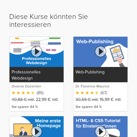
Diese Kurse könnten Sie
interessieren
Professionelles
Web-Publishing
Webdesign
Diverse Dozenten
Dr. Florence Maurice
(86)
(67)
40,88
€
mtl.
22,99
€
mtl.
30,59
€
mtl.
16,99
€
mtl.
Sie sparen 44 %
Sie sparen 44 %