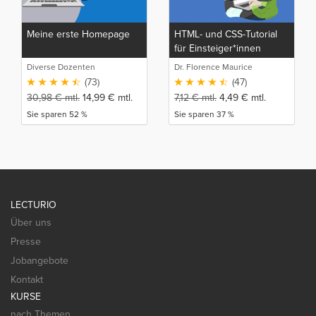
Meine erste Homepage
HTML- und CSS-Tutorial
für Einsteiger*innen
Diverse Dozenten
Dr. Florence Maurice
(73)
(47)
30,98
€
mtl.
14,99
€
mtl.
7,12
€
mtl.
4,49
€
mtl.
Sie sparen 52 %
Sie sparen 37 %
LECTURIO
Über uns
Presse
Jobangebote
Kontakt
KURSE
nach Themen