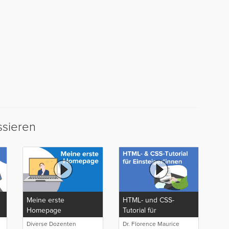
ssieren
Meine erste
HTML- und CSS-
Homepage
Tutorial für
Einsteiger*innen
Diverse Dozenten
Dr. Florence Maurice