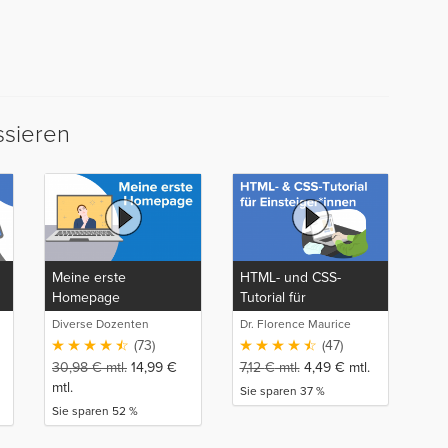
ssieren
Meine erste
HTML- und CSS-
Homepage
Tutorial für
Einsteiger*innen
Diverse Dozenten
Dr. Florence Maurice
(73)
(47)
30,98
€
mtl.
14,99
€
7,12
€
mtl.
4,49
€
mtl.
mtl.
Sie sparen 37 %
Sie sparen 52 %