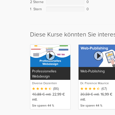
2 Sterne
0
1 Stern
0
Diese Kurse könnten Sie intere
Professionelles
Web-Publishing
Webdesign
Diverse Dozenten
Dr. Florence Maurice
(86)
(67)
40,88
€
mtl.
22,99
€
30,59
€
mtl.
16,99
€
mtl.
mtl.
Sie sparen 44 %
Sie sparen 44 %