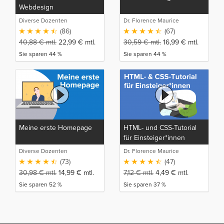
Webdesign
Diverse Dozenten
Dr. Florence Maurice
(86)
(67)
40,88
€
mtl.
22,99
€
mtl.
30,59
€
mtl.
16,99
€
mtl.
Sie sparen 44 %
Sie sparen 44 %
Meine erste Homepage
HTML- und CSS-Tutorial
für Einsteiger*innen
Diverse Dozenten
Dr. Florence Maurice
(73)
(47)
30,98
€
mtl.
14,99
€
mtl.
7,12
€
mtl.
4,49
€
mtl.
Sie sparen 52 %
Sie sparen 37 %