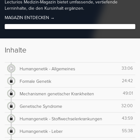
Lecturios Medizin-Magazin bietet umfassende, vertiefende
Lerninhalte, die den Kursinhalt ergänzen.
MAGAZIN ENTDECKEN →
Inhalte
33:06
Humangenetik - Allgemeines
24:42
Formale Genetik
49:01
Mechanismen genetischer Krankheiten
32:00
Genetische Syndrome
43:59
Humangenetik - Stoffwechselerkrankungen
55:38
Humangenetik - Leber