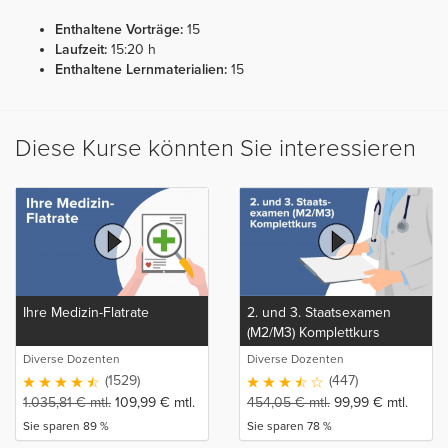
Enthaltene Vorträge:
15
Laufzeit:
15:20 h
Enthaltene Lernmaterialien:
15
Diese Kurse könnten Sie interessieren
Ihre Medizin-Flatrate
2. und 3. Staatsexamen
(M2/M3) Komplettkurs
Diverse Dozenten
Diverse Dozenten
(1529)
(447)
1.035,81
€
mtl.
109,99
€
mtl.
454,05
€
mtl.
99,99
€
mtl.
Sie sparen 89 %
Sie sparen 78 %