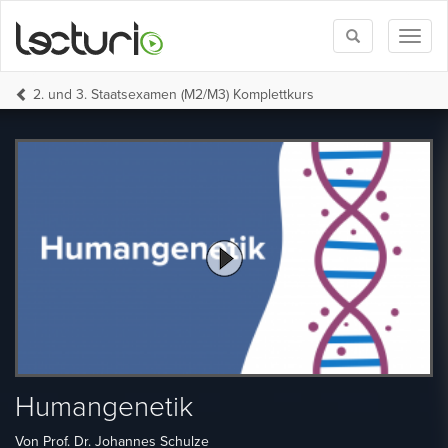
Toggle
Toggl
search
naviga
2. und 3. Staatsexamen (M2/M3) Komplettkurs
Humangenetik
Von Prof. Dr. Johannes Schulze