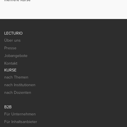
LECTURIO
Über uns
Presse
Jobangebote
Kontakt
KURSE
nach Themen
nach Institutionen
nach Dozenten
B2B
Für Unternehmen
Für Inhaltsanbieter