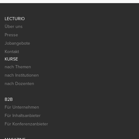
LECTURIO
Über uns
Presse
Jobangebote
Kontakt
KURSE
nach Themen
nach Institutionen
nach Dozenten
B2B
Für Unternehmen
Für Inhaltsanbieter
Für Konferenzanbieter