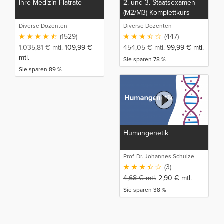
Ihre Medizin-Flatrate
2. und 3. Staatsexamen
(M2/M3) Komplettkurs
Diverse Dozenten
Diverse Dozenten
(1529)
(447)
1.035,81
€
mtl.
109,99
€
454,05
€
mtl.
99,99
€
mtl.
mtl.
Sie sparen 78 %
Sie sparen 89 %
Humangenetik
Prof. Dr. Johannes Schulze
(3)
4,68
€
mtl.
2,90
€
mtl.
Sie sparen 38 %