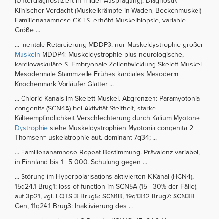
(Unterdiagnostiziert in milder Ausprägung). Diagnostik
Klinischer Verdacht (Muskelkrämpfe in Waden, Beckenmuskel)
Familienanamnese CK i.S. erhöht Muskelbiopsie, variable
Größe ...
... mentale Retardierung MDDP3: nur Muskeldystrophie großer
Muskeln
MDDP4: Muskeldystrophie plus neurologische,
kardiovaskuläre S. Embryonale Zellentwicklung Skelett Muskel
Mesodermale Stammzelle Frühes kardiales Mesoderm
Knochenmark Vorläufer Glatter ...
... Chlorid-Kanals im Skelett-Muskel. Abgrenzen: Paramyotonia
congenita (SCN4A) bei Aktivität Steifheit, starke
Kälteempfindlichkeit Verschlechterung durch Kalium Myotone
Dystrophie
siehe Muskeldystrophien Myotonia congenita 2
Thomsen= uskelatrophie aut. dominant 7q34; ...
... Familienanamnese Repeat Bestimmung. Prävalenz variabel,
in Finnland bis 1 : 5 000. Schulung gegen ...
... Störung im Hyperpolarisations aktivierten K-Kanal (HCN4),
15q24.1 Brug1: loss of function im SCN5A (15 - 30% der Fälle),
auf 3p21, vgl. LQTS-3 Brug5: SCN1B, 19q13.12 Brug7: SCN3B-
Gen, 11q24.1 Brug3: Inaktivierung des ...