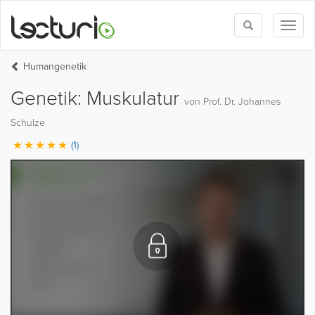
Toggle
Toggl
search
naviga
Humangenetik
Genetik: Muskulatur
von Prof. Dr. Johannes
Schulze
(1)