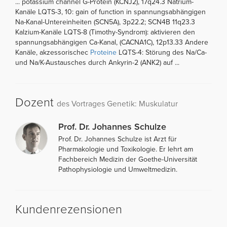
... potassium channel G-Protein (KCNJ2), 17q24.3 Natrium-
Kanäle LQTS-3, 10: gain of function in spannungsabhängigen
Na-Kanal-Untereinheiten (SCN5A), 3p22.2; SCN4B 11q23.3
Kalzium-Kanäle LQTS-8 (Timothy-Syndrom): aktivieren den
spannungsabhängigen Ca-Kanal, (CACNA1C), 12p13.33 Andere
Kanäle, akzessorischec
Proteine
LQTS-4: Störung des Na/Ca-
und Na/K-Austausches durch Ankyrin-2 (ANK2) auf ...
Dozent
des Vortrages Genetik: Muskulatur
Prof. Dr. Johannes Schulze
Prof. Dr. Johannes Schulze ist Arzt für
Pharmakologie und Toxikologie. Er lehrt am
Fachbereich Medizin der Goethe-Universität
Pathophysiologie und Umweltmedizin.
Kundenrezensionen