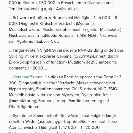
000 in
Kindern
, 1:50 000 in Erwachsenen
Diagnose
aus
Temperaturanstieg (unter Anästhetika) ...
... Schwere mit höherer Repeatzahl Häufigkeit 1 : 5 000 – 8
000. Diagnostik Klinischer Verdacht (Myotonie,
Muskelschwäche, Muskelatrophie, auch in glatter Muskulatur)
Nachweis des Trinukleotid-Repeats –EMG, NLG– Nachweis
der Myotonie –Labor– CK ...
... Finger-Protein 9 (ZNF9) veränderte RNA-Bindung ändert das
Splicing im Kern aktiverer Ca-Kanal (CACN1A2-Einheit) durch
Exon-Skipping (gain of function- Mutation) 3q21.3 autosomal
dominant, 1 : 2000 ...
...
Herzinsuffizienz
. Häufigkeit Familiär, sporadische Form 1 : 3
300. Diagnostik Klinischer Verdacht (Muskelschwäche bei
Hypertrophie), Familienanamnese CK i.S. erhöht, NLG, EMG
Muskelbiopsie Nekrose von Myozyten, Dystrophin fehlt
(Immunfärbung) Sequenzierung, Familienscreening auf
Überträgerinnen ...
... Symptome Stammbetonte Schwäche, Lauffähigkeit lange
erhalten Waden(pseudo)hypertrophie Säte Herzinsuffizienz,
Atemschwäche. Häufigkeit 1 : 17 000 – 1 : 20 000