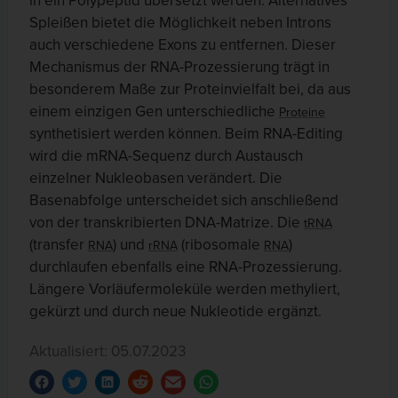
in ein Polypeptid übersetzt werden. Alternatives
Spleißen bietet die Möglichkeit neben Introns
auch verschiedene Exons zu entfernen. Dieser
Mechanismus der RNA-Prozessierung trägt in
besonderem Maße zur Proteinvielfalt bei, da aus
einem einzigen Gen unterschiedliche
Proteine
synthetisiert werden können. Beim RNA-Editing
wird die mRNA-Sequenz durch Austausch
einzelner Nukleobasen verändert. Die
Basenabfolge unterscheidet sich anschließend
von der transkribierten DNA-Matrize. Die
tRNA
(transfer
) und
(ribosomale
)
RNA
rRNA
RNA
durchlaufen ebenfalls eine RNA-Prozessierung.
Längere Vorläufermoleküle werden methyliert,
gekürzt und durch neue Nukleotide ergänzt.
Aktualisiert: 05.07.2023