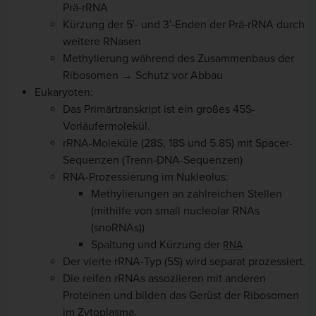
Prä-rRNA
Kürzung der 5′- und 3′-Enden der Prä-rRNA durch
weitere RNasen
Methylierung während des Zusammenbaus der
Ribosomen → Schutz vor Abbau
Eukaryoten:
Das Primärtranskript ist ein großes 45S-
Vorläufermolekül.
rRNA-Moleküle (28S, 18S und 5.8S) mit Spacer-
Sequenzen (Trenn-DNA-Sequenzen)
RNA-Prozessierung im Nukleolus:
Methylierungen an zahlreichen Stellen
(mithilfe von small nucleolar RNAs
(snoRNAs))
Spaltung und Kürzung der
RNA
Der vierte rRNA-Typ (5S) wird separat prozessiert.
Die reifen rRNAs assoziieren mit anderen
Proteinen und bilden das Gerüst der Ribosomen
im Zytoplasma.