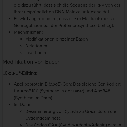
die dazu führt, dass sich die Sequenz der
von der
RNA
ihrer ursprünglichen DNA-Matrize unterscheidet.
Es wird angenommen, dass dieser Mechanismus zur
Genregulation bei der Proteinbiosynthese beiträgt.
Mechanismen:
Modifikationen einzelner Basen
Deletionen
Insertionen
Modifikation von Basen
„C-zu-U“-Editing:
Apolipoprotein B (
apoB
) Gen: Das gleiche Gen kodiert
für ApoB100 (Synthese in der
) und ApoB48
Leber
(Synthese im Darm).
Im Darm:
Desaminierung von
zu Uracil durch die
Cytosin
Cytidindeaminase
Das Codon CAA (Cytidin-Adenin-Adenin) wird in