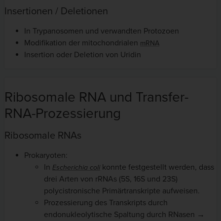
Insertionen / Deletionen
In Trypanosomen und verwandten Protozoen
Modifikation der mitochondrialen
mRNA
Insertion oder Deletion von Uridin
Ribosomale RNA und Transfer-
RNA-Prozessierung
Ribosomale RNAs
Prokaryoten:
In
konnte festgestellt werden, dass
Escherichia coli
drei Arten von rRNAs (5S, 16S und 23S)
polycistronische Primärtranskripte aufweisen.
Prozessierung des Transkripts durch
endonukleolytische Spaltung durch RNasen →