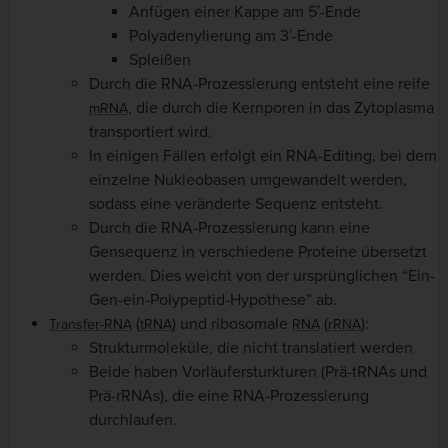
Anfügen einer Kappe am 5′-Ende
Polyadenylierung am 3′-Ende
Spleißen
Durch die RNA-Prozessierung entsteht eine reife
, die durch die Kernporen in das Zytoplasma
mRNA
transportiert wird.
In einigen Fällen erfolgt ein RNA-Editing, bei dem
einzelne Nukleobasen umgewandelt werden,
sodass eine veränderte Sequenz entsteht.
Durch die RNA-Prozessierung kann eine
Gensequenz in verschiedene Proteine übersetzt
werden. Dies weicht von der ursprünglichen “Ein-
Gen-ein-Polypeptid-Hypothese” ab.
(
) und ribosomale
(
):
Transfer-RNA
tRNA
RNA
rRNA
Strukturmoleküle, die nicht translatiert werden
Beide haben Vorläufersturkturen (Prä-tRNAs und
Prä-rRNAs), die eine RNA-Prozessierung
durchlaufen.