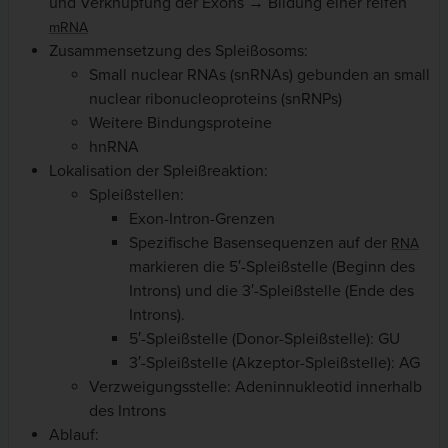
und Verknüpfung der Exons → Bildung einer reifen
mRNA
Zusammensetzung des Spleißosoms:
Small nuclear RNAs (snRNAs) gebunden an small
nuclear ribonucleoproteins (snRNPs)
Weitere Bindungsproteine
hnRNA
Lokalisation der Spleißreaktion:
Spleißstellen:
Exon-Intron-Grenzen
Spezifische Basensequenzen auf der
RNA
markieren die 5′-Spleißstelle (Beginn des
Introns) und die 3′-Spleißstelle (Ende des
Introns).
5′-Spleißstelle (Donor-Spleißstelle): GU
3′-Spleißstelle (Akzeptor-Spleißstelle): AG
Verzweigungsstelle: Adeninnukleotid innerhalb
des Introns
Ablauf: