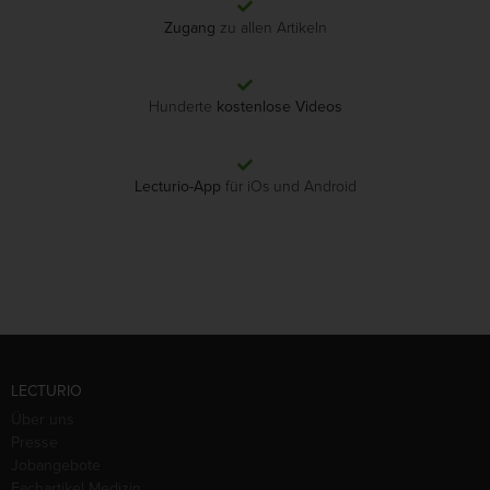
Zugang
zu allen Artikeln
Hunderte
kostenlose Videos
Lecturio-App
für iOs und Android
LECTURIO
Über uns
Presse
Jobangebote
Fachartikel Medizin