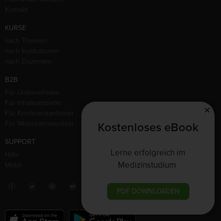
Kontakt
KURSE
nach Themen
nach Institutionen
nach Dozenten
B2B
Für Unternehmen
Für Inhaltsanbieter
Für Konferenzanbieter
Für Webseitenbesitzer
Kostenloses eBook
SUPPORT
Lerne erfolgreich im
Hilfe
Medizinstudium
Mobil
PDF DOWNLOADEN