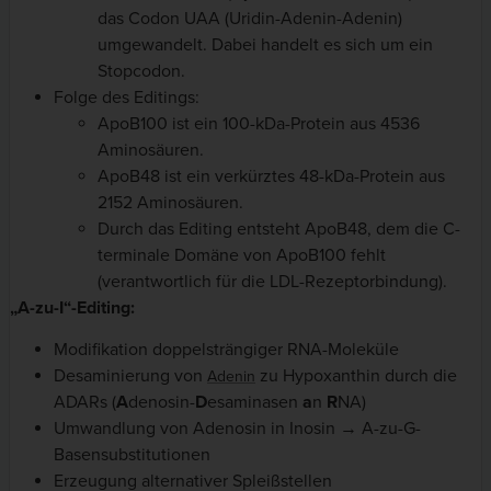
das Codon UAA (Uridin-Adenin-Adenin)
umgewandelt. Dabei handelt es sich um ein
Stopcodon.
Folge des Editings:
ApoB100 ist ein 100-kDa-Protein aus 4536
Aminosäuren.
ApoB48 ist ein verkürztes 48-kDa-Protein aus
2152 Aminosäuren.
Durch das Editing entsteht ApoB48, dem die C-
terminale Domäne von ApoB100 fehlt
(verantwortlich für die LDL-Rezeptorbindung).
„A-zu-I“-Editing:
Modifikation doppelsträngiger RNA-Moleküle
Desaminierung von
zu Hypoxanthin durch die
Adenin
ADARs (
A
denosin-
D
esaminasen
a
n
R
NA)
Umwandlung von Adenosin in Inosin → A-zu-G-
Basensubstitutionen
Erzeugung alternativer Spleißstellen