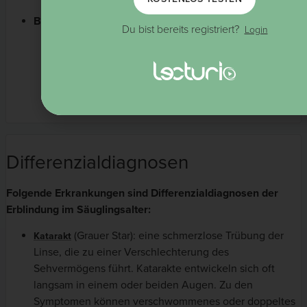
Stadium 2 oder 3 in Zone II mit Plus-Symptomatik
Behandlungsmöglichkeiten:
Du bist bereits registriert?
Login
Indirekte
Laser-Photokoagulation
Medikamente gegen VEGF
wie intravitreales
(bisher nur eingeschränkte
Bevacizumab
Studienlage)
Vitrektomie bei
Netzhautablösung
Differenzialdiagnosen
Folgende Erkrankungen sind Differenzialdiagnosen der
Erblindung im Säuglingsalter:
(Grauer Star): eine schmerzlose Trübung der
Katarakt
Linse, die zu einer Verschlechterung des
Sehvermögens führt. Katarakte entwickeln sich oft
langsam in einem oder beiden Augen. Zu den
Symptomen können verschwommenes oder doppeltes