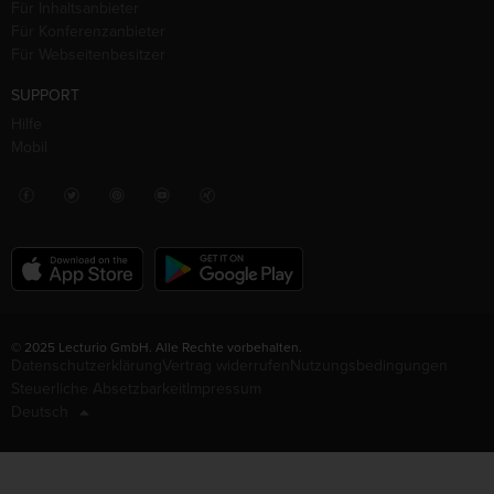
Für Inhaltsanbieter
Für Konferenzanbieter
Für Webseitenbesitzer
SUPPORT
Hilfe
Mobil
© 2025 Lecturio GmbH. Alle Rechte vorbehalten.
Datenschutzerklärung
Vertrag widerrufen
Nutzungsbedingungen
Steuerliche Absetzbarkeit
Impressum
Deutsch