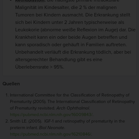
:
die häufigste primäre intraokulare
Retinoblastom
Malignität im Kindesalter, die 2 % der malignen
Tumoren bei Kindern ausmacht. Die Erkrankung stellt
sich bei Kindern unter 2 Jahren typischerweise als
Leukokorie (abnorme weiße Reflexion im Auge) dar. Die
Krankheit kann ein oder beide Augen betreffen und
kann sporadisch oder gehäuft in Familien auftreten.
Unbehandelt verläuft die Erkrankung tödlich, aber bei
altersgerechter Behandlung gibt es eine
Überlebensrate > 95%.
Quellen
International Committee for the Classification of Retinopathy of
Prematurity (2005). The International Classification of Retinopathy
of Prematurity revisited.
Arch Ophthalmol
.
https://pubmed.ncbi.nlm.nih.gov/16009843/
.
Smith LE. (2005). IGF-1 and retinopathy of prematurity in the
preterm infant.
Biol Neonate
.
https://pubmed.ncbi.nlm.nih.gov/16210846/
.