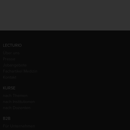
LECTURIO
Über uns
Presse
Jobangebote
Fachartikel Medizin
Kontakt
KURSE
nach Themen
nach Institutionen
nach Dozenten
B2B
Für Unternehmen