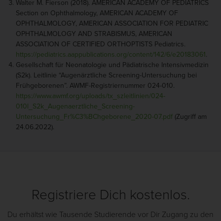
Walter M. Fierson (2018). AMERICAN ACADEMY OF PEDIATRICS
Section on Ophthalmology, AMERICAN ACADEMY OF
OPHTHALMOLOGY, AMERICAN ASSOCIATION FOR PEDIATRIC
OPHTHALMOLOGY AND STRABISMUS, AMERICAN
ASSOCIATION OF CERTIFIED ORTHOPTISTS Pediatrics.
https://pediatrics.aappublications.org/content/142/6/e20183061
.
Gesellschaft für Neonatologie und Pädiatrische Intensivmedizin
(S2k). Leitlinie “Augenärztliche Screening-Untersuchung bei
Frühgeborenen”. AWMF-Registriernummer 024-010.
https://www.awmf.org/uploads/tx_szleitlinien/024-
010l_S2k_Augenaerztliche_Screening-
Untersuchung_Fr%C3%BChgeborene_2020-07.pdf
(Zugriff am
24.06.2022).
Registriere Dich kostenlos.
Du erhältst wie Tausende Studierende vor Dir Zugang zu den