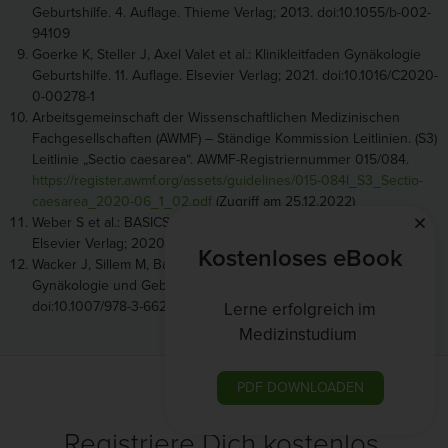
Geburtshilfe. 4. Auflage. Thieme Verlag; 2013. doi:10.1055/b-002-
94109
Goerke K, Steller J, Axel Valet et al.: Klinikleitfaden Gynäkologie
Geburtshilfe. 11. Auflage. Elsevier Verlag; 2021. doi:10.1016/C2020-
0-00278-1
Arbeitsgemeinschaft der Wissenschaftlichen Medizinischen
Fachgesellschaften (AWMF) – Ständige Kommission Leitlinien. (S3)
Leitlinie „Sectio caesarea“. AWMF-Registriernummer 015/084.
https://register.awmf.org/assets/guidelines/015-084l_S3_Sectio-
caesarea_2020-06_1_02.pdf
(Zugriff am 25.12.2022)
Weber S et al.: BASICS Gynäkologie und Geburtshilfe. 7. Auflage.
Elsevier Verlag; 2020
Kostenloses eBook
Wacker J, Sillem M, Bastert G et al.: Therapiehandbuch
Gynäkologie und Geburtshilfe. 3. Auflage. Springer Verlag; 2020.
doi:10.1007/978-3-662-59809-2
Lerne erfolgreich im
Medizinstudium
PDF DOWNLOADEN
Registriere Dich kostenlos.