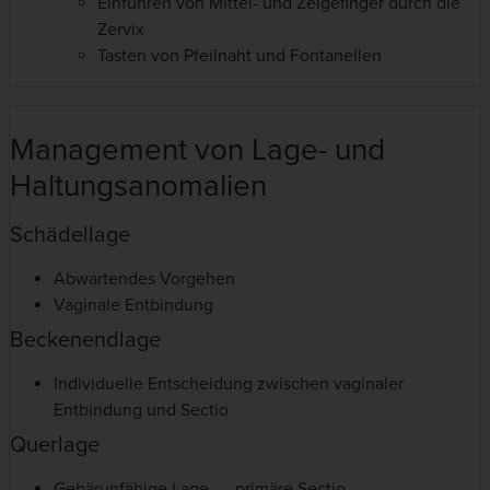
Einführen von Mittel- und Zeigefinger durch die
Zervix
Tasten von Pfeilnaht und Fontanellen
Management von Lage- und
Haltungsanomalien
Schädellage
Abwartendes Vorgehen
Vaginale Entbindung
Beckenendlage
Individuelle Entscheidung zwischen vaginaler
Entbindung und Sectio
Querlage
Gebärunfähige Lage → primäre Sectio