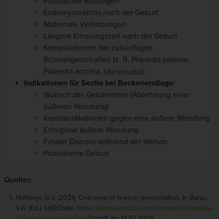
Postpartale Blutungen
Endomyometritis nach der Geburt
Maternale Verletzungen
Längere Erholungszeit nach der Geburt
Komplikationen bei zukünftigen
Schwangerschaften (z. B. Placenta praevia,
Placenta accreta,
)
Uterusruptur
Indikationen für Sectio bei Beckenendlage:
Wunsch der Gebärenden (Ablehnung einer
äußeren Wendung)
Kontraindikationen gegen eine äußere Wendung
Erfolglose äußere Wendung
Fetaler Distress während der Wehen
Protrahierte Geburt
Quellen
Hofmeyr, G.J. (2021). Overview of breech presentation. In Barss,
V.A. (Ed.), UpToDate.
https://www.uptodate.com/contents/overview-
of-breech-presentation
(Zugriff am 14.07.2021)