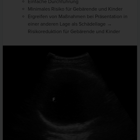
Einfache Durchführung
Minimales Risiko für Gebärende und Kinder
Ergreifen von Maßnahmen bei Präsentation in
einer anderen Lage als Schädellage →
Risikoreduktion für Gebärende und Kinder