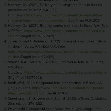
Hofmeyr, G.J. (2021). Delivery of the singleton fetus in breech
presentation. In Barss, V.A. (Ed.),
UpToDate.
https://www.uptodate.com/contents/delivery-of-the-
singleton-fetus-in-breech-presentation
(Zugriff am 14.07.2021)
Hofmeyr, G.J. (2021). External cephalic version. In Barss, V.A. (Ed.),
UpToDate.
https://www.uptodate.com/contents/external-cephalic-
version
(Zugriff am 14.07.2021)
Julien, S., and Galerneau, F. (2021). Face and brow presentations
in labor. In Barss, V.A., (Ed.), UpToDate.
https://www.uptodate.com/contents/face-and-brow-presentations-
in-labor
(Zugriff am 14.07.2021)
Strauss, R.A., Herrera, C.A. (2021). Transverse fetal lie. In Barss,
V.A., (Ed.),
UpToDate.
https://www.uptodate.com/contents/transverse-fetal-lie
(Zugriff am 14.07.2021)
Barth, W.H. (2021). Compound fetal presentation. In Barss, V.A.,
(Ed.), UpToDate.
https://www.uptodate.com/contents/compound-
fetal-presentation
(Zugriff am 14.07.2021)
Cunningham, F. G., Leveno, K. J., et al. (2010). Williams Obstetrics,
23rd ed., pp. 374‒382.
Weyerstahl T, Stauber M et al.: Duale Reihe Gynäkologie und