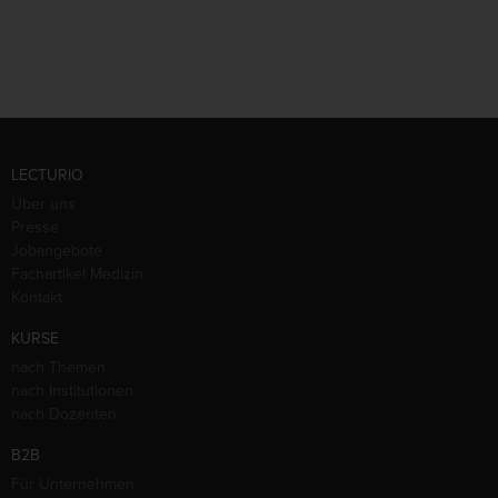
LECTURIO
Über uns
Presse
Jobangebote
Fachartikel Medizin
Kontakt
KURSE
nach Themen
nach Institutionen
nach Dozenten
B2B
Für Unternehmen