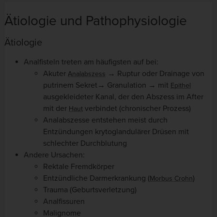
Ätiologie und Pathophysiologie
Ätiologie
Analfisteln treten am häufigsten auf bei:
Akuter
→ Ruptur oder Drainage von
Analabszess
putrinem Sekret→ Granulation → mit
Epithel
ausgekleideter Kanal, der den Abszess im After
mit der
verbindet (chronischer Prozess)
Haut
Analabszesse entstehen meist durch
Entzündungen krytoglandulärer Drüsen mit
schlechter Durchblutung
Andere Ursachen:
Rektale Fremdkörper
Entzündliche Darmerkrankung (
)
Morbus Crohn
Trauma (Geburtsverletzung)
Analfissuren
Malignome