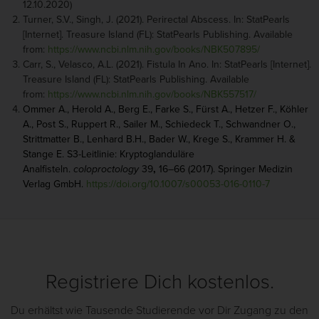
12.10.2020)
Turner, S.V., Singh, J. (2021). Perirectal Abscess. In: StatPearls
[Internet]. Treasure Island (FL): StatPearls Publishing. Available
from:
https://www.ncbi.nlm.nih.gov/books/NBK507895/
Carr, S., Velasco, A.L. (2021). Fistula In Ano. In: StatPearls [Internet].
Treasure Island (FL): StatPearls Publishing. Available
from:
https://www.ncbi.nlm.nih.gov/books/NBK557517/
Ommer A., Herold A., Berg E., Farke S., Fürst A., Hetzer F., Köhler
A., Post S., Ruppert R., Sailer M., Schiedeck T., Schwandner O.,
Strittmatter B., Lenhard B.H., Bader W., Krege S., Krammer H. &
Stange E. S3-Leitlinie: Kryptoglanduläre
Analfisteln.
coloproctology
39
,
16–66 (2017). Springer Medizin
Verlag GmbH.
https://doi.org/10.1007/s00053-016-0110-7
Registriere Dich kostenlos.
Du erhältst wie Tausende Studierende vor Dir Zugang zu den