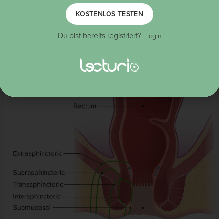
Mesorektum, den M. levator ani und die Fossa
KOSTENLOS TESTEN
ischiorectalis möglich
Keine typischen Analfisteln
Du bist bereits registriert?
Login
Nicht nach Parks klassifiziert:
Subkutane oder subanodermale Fisteln (ohne
Beteiligung des Schließmuskels)