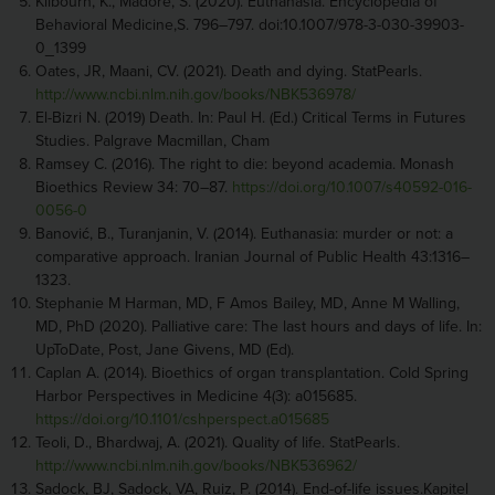
Kilbourn, K., Madore, S. (2020). Euthanasia. Encyclopedia of
Behavioral Medicine,S. 796–797. doi:10.1007/978-3-030-39903-
0_1399
Oates, JR, Maani, CV. (2021). Death and dying. StatPearls.
http://www.ncbi.nlm.nih.gov/books/NBK536978/
El-Bizri N. (2019) Death. In: Paul H. (Ed.) Critical Terms in Futures
Studies. Palgrave Macmillan, Cham
Ramsey C. (2016). The right to die: beyond academia. Monash
Bioethics Review 34: 70–87.
https://doi.org/10.1007/s40592-016-
0056-0
Banović, B., Turanjanin, V. (2014). Euthanasia: murder or not: a
comparative approach. Iranian Journal of Public Health 43:1316–
1323.
Stephanie M Harman, MD, F Amos Bailey, MD, Anne M Walling,
MD, PhD (2020). Palliative care: The last hours and days of life. In:
UpToDate, Post, Jane Givens, MD (Ed).
Caplan A. (2014). Bioethics of organ transplantation. Cold Spring
Harbor Perspectives in Medicine 4(3): a015685.
https://doi.org/10.1101/cshperspect.a015685
Teoli, D., Bhardwaj, A. (2021). Quality of life. StatPearls.
http://www.ncbi.nlm.nih.gov/books/NBK536962/
Sadock, BJ, Sadock, VA, Ruiz, P. (2014). End-of-life issues.Kapitel