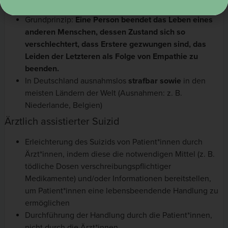
Durchführung der Handlung durch Ärzt*innen
Grundprinzip:
Eine Person beendet das Leben eines
anderen Menschen, dessen Zustand sich so
verschlechtert, dass Erstere gezwungen sind, das
Leiden der Letzteren als Folge von Empathie zu
beenden.
In Deutschland ausnahmslos
strafbar sowie
in den
meisten Ländern der Welt (Ausnahmen: z. B.
Niederlande, Belgien)
Ärztlich assistierter Suizid
Erleichterung des Suizids von Patient*innen durch
Ärzt*innen, indem diese die notwendigen Mittel (z. B.
tödliche Dosen verschreibungspflichtiger
Medikamente) und/oder Informationen bereitstellen,
um Patient*innen eine lebensbeendende Handlung zu
ermöglichen
Durchführung der Handlung durch die Patient*innen,
nicht durch die Ärzt*innen