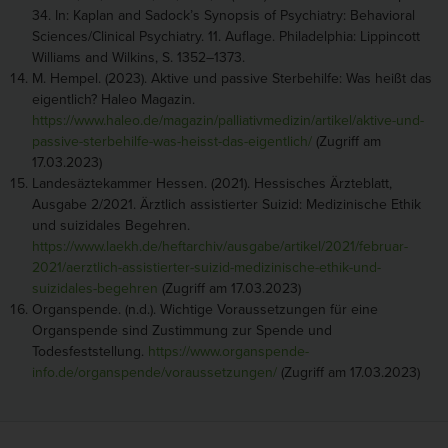
34. In: Kaplan and Sadock’s Synopsis of Psychiatry: Behavioral
Sciences/Clinical Psychiatry. 11. Auflage. Philadelphia: Lippincott
Williams and Wilkins, S. 1352–1373.
M. Hempel. (2023). Aktive und passive Sterbehilfe: Was heißt das
eigentlich? Haleo Magazin.
https://www.haleo.de/magazin/palliativmedizin/artikel/aktive-und-
passive-sterbehilfe-was-heisst-das-eigentlich/
(Zugriff am
17.03.2023)
Landesäztekammer Hessen. (2021). Hessisches Ärzteblatt,
Ausgabe 2/2021. Ärztlich assistierter Suizid: Medizinische Ethik
und suizidales Begehren.
https://www.laekh.de/heftarchiv/ausgabe/artikel/2021/februar-
2021/aerztlich-assistierter-suizid-medizinische-ethik-und-
suizidales-begehren
(Zugriff am 17.03.2023)
Organspende. (n.d.). Wichtige Voraussetzungen für eine
Organspende sind Zustimmung zur Spende und
Todesfeststellung.
https://www.organspende-
info.de/organspende/voraussetzungen/
(Zugriff am 17.03.2023)