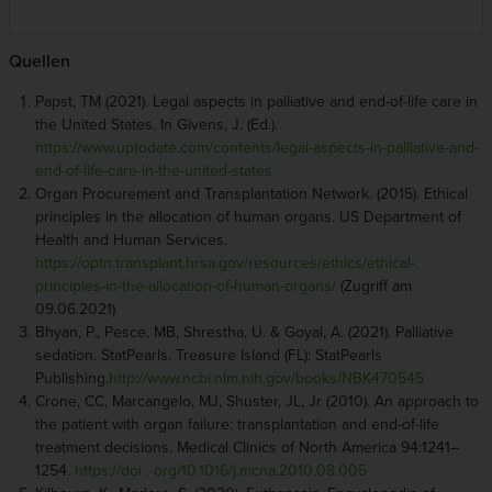
Quellen
Papst, TM (2021). Legal aspects in palliative and end-of-life care in
the United States. In Givens, J. (Ed.).
https://www.uptodate.com/contents/legal-aspects-in-palliative-and-
end-of-life-care-in-the-united-states
Organ Procurement and Transplantation Network. (2015). Ethical
principles in the allocation of human organs. US Department of
Health and Human Services.
https://optn.transplant.hrsa.gov/resources/ethics/ethical-
principles-in-the-allocation-of-human-organs/
(Zugriff am
09.06.2021)
Bhyan, P., Pesce, MB, Shrestha, U. & Goyal, A. (2021). Palliative
sedation. StatPearls. Treasure Island (FL): StatPearls
Publishing.
http://www.ncbi.nlm.nih.gov/books/NBK470545
Crone, CC, Marcangelo, MJ, Shuster, JL, Jr (2010). An approach to
the patient with organ failure: transplantation and end-of-life
treatment decisions. Medical Clinics of North America 94:1241–
1254.
https://doi
.
org/10.1016/j.mcna.2010.08.005