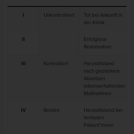
I
Unkontrolliert
Tot bei Ankunft in
der Klinik
II
Erfolglose
Reanimation
III
Kontrolliert
Herzstillstand
nach geplantem
Absetzen
lebenserhaltender
Maßnahmen
IV
Beides
Herzstillstand bei
hirntoten
Patient*innen