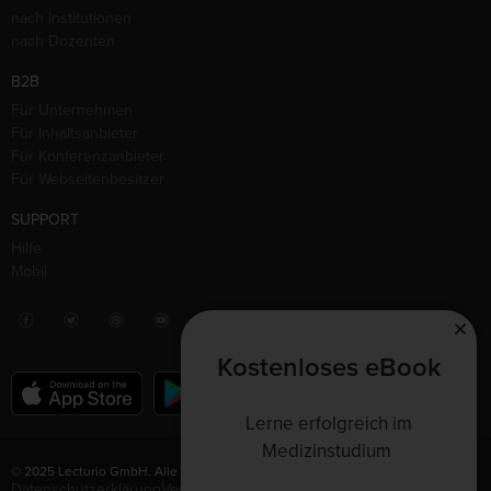
nach Institutionen
nach Dozenten
B2B
Für Unternehmen
Für Inhaltsanbieter
Für Konferenzanbieter
Für Webseitenbesitzer
SUPPORT
Hilfe
Mobil
Kostenloses eBook
Lerne erfolgreich im
Medizinstudium
© 2025 Lecturio GmbH. Alle Rechte vorbehalten.
Datenschutzerklärung
Vertrag widerrufen
Nutzungsbedingungen