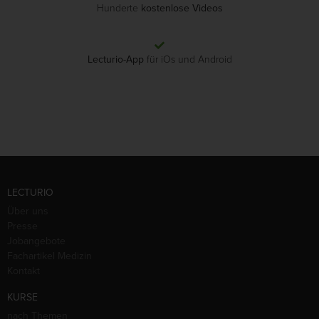
Hunderte
kostenlose Videos
Lecturio-App
für iOs und Android
LECTURIO
Über uns
Presse
Jobangebote
Fachartikel Medizin
Kontakt
KURSE
nach Themen