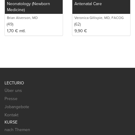
Neonatology (Newborn
Antenatal Care
Medicine)
Brian Alverson, MD
Veronica Gillispie, MD, FACOG
(49)
(62)
1,70
€
mtl.
9,90
€
LECTURIO
Über uns
Presse
Jobangebote
Kontakt
KURSE
nach Themen