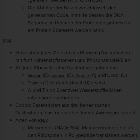
„gelesen“ werden (z. B. GTATCGA).
Die Abfolge der Basen verschlüsselt den
genetischen Code, mithilfe dessen die DNA-
Sequenz im Rahmen der Proteinbiosynthese in
ein Protein übersetzt werden kann.
RNA
Einzelsträngiges Molekül aus Ribosen (Zuckermolekül
mit fünf Kohlenstoffatomen) und Phosphatmolekülen
An jede Ribose ist eine Nukleobase gebunden:
(G),
(C),
(A) und Uracil (U)
Guanin
Cytosin
Adenin
(T) ist durch Uracil (U) ersetzt.
Thymin
A und T sind über zwei Wasserstoffbrücken
miteinander verbunden.
Codon: Basentriplett aus drei benachbarten
Nukleotiden, das für eine bestimmte
kodiert
Aminosäure
Arten von
:
RNA
Messenger-RNA (
): Matrizenstränge, die an
mRNA
den Ribosomen in Polypeptide translatiert werden