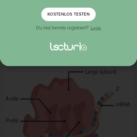
A
-Stelle: Ankunftsstelle / Aminoacyl-Stelle
P
-Stelle: Polypeptidyl-Stelle
KOSTENLOS TESTEN
E
-Stelle: Exit-Stelle
Kleine Untereinheit: Entschlüsselung der
mRNA
Du bist bereits registriert?
Login
Leserichtung der
vom 5′- zum 3′-Ende
mRNA
Die Ribosomen befinden sich frei im
oder
Zytosol
angelagert an das raue endoplasmatische Retikulum
(rER).