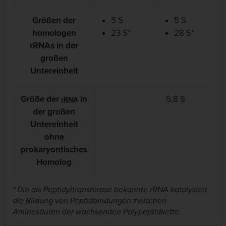
Größen der
5 S
5 S
homologen
23 S*
28 S*
rRNAs in der
großen
Untereinheit
Größe der
in
5,8 S
rRNA
der großen
Untereinheit
ohne
prokaryontisches
Homolog
* Die als Peptidyltransferase bekannte rRNA katalysiert
die Bildung von Peptidbindungen zwischen
Aminosäuren der wachsenden Polypeptidkette.