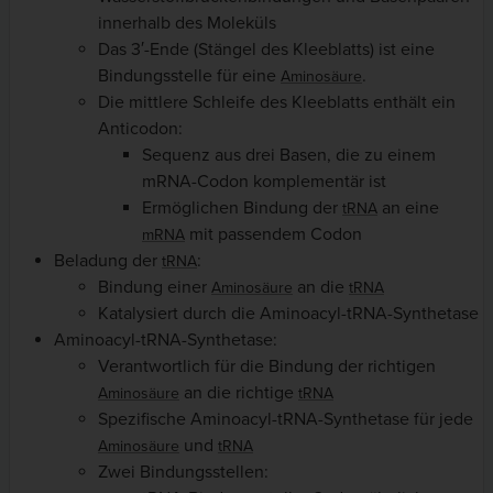
innerhalb des Moleküls
Das 3′-Ende (Stängel des Kleeblatts) ist eine
Bindungsstelle für eine
.
Aminosäure
Die mittlere Schleife des Kleeblatts enthält ein
Anticodon:
Sequenz aus drei Basen, die zu einem
mRNA-Codon komplementär ist
Ermöglichen Bindung der
an eine
tRNA
mit passendem Codon
mRNA
Beladung der
:
tRNA
Bindung einer
an die
Aminosäure
tRNA
Katalysiert durch die Aminoacyl-tRNA-Synthetase
Aminoacyl-tRNA-Synthetase:
Verantwortlich für die Bindung der richtigen
an die richtige
Aminosäure
tRNA
Spezifische Aminoacyl-tRNA-Synthetase für jede
und
Aminosäure
tRNA
Zwei Bindungsstellen: