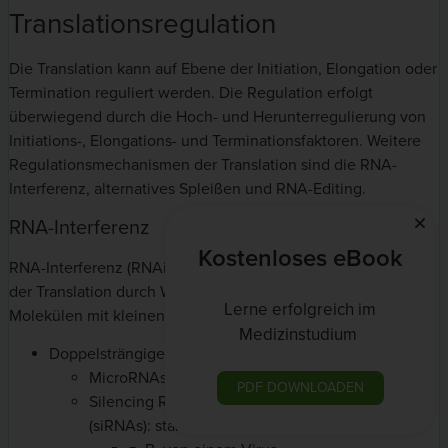
Translationsregulation
Die Translation kann auf Ebene der Initiation, Elongation oder
Termination reguliert werden. Die Regulation erfolgt
überwiegend durch die Hoch- und Herunterregulierung von
Initiations-, Elongations- und Terminationsfaktoren. Weitere
Regulationsmechanismen der Translation sind die RNA-
Interferenz, alternatives Spleißen und RNA-Editing.
RNA-Interferenz
Kostenloses eBook
RNA-Interferenz (RNAi) ist ein Mechanismus der Hemmung
der Translation durch Wechselwirkungen von mRNA-
Lerne erfolgreich im
Molekülen mit kleinen doppelsträngigen RNA-Molekülen.
Medizinstudium
Doppelsträngige RNAs und Proteinkomplex:
MicroRNAs (miRNAs): stammen aus der Zelle
PDF DOWNLOADEN
Silencing RNAs bzw. small interfering RNAs
(siRNAs): stammen von außerhalb der Zelle