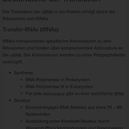
Die Translation der
in ein Protein erfolgt durch die
mRNA
Ribosomen und tRNAs.
Transfer-RNAs (tRNAs)
tRNAs transportieren spezifische Aminosäuren zu den
Ribosomen und binden über komplementäre Anticodons an
die
. Die Aminosäuren werden zu einer Polypeptidkette
mRNA
verknüpft.
Synthese:
RNA-Polymerase in Prokaryoten
RNA-Polymerase III in Eukaryoten
Für jede
gibt es eine spezifische
.
Aminosäure
tRNA
Struktur:
Einzelsträngiges RNA-Molekül aus etwa 70 – 85
Nukleotiden
Ausbildung einer Kleeblatt-Struktur durch
Wasserstoffbrückenbindungen und Basenpaaren