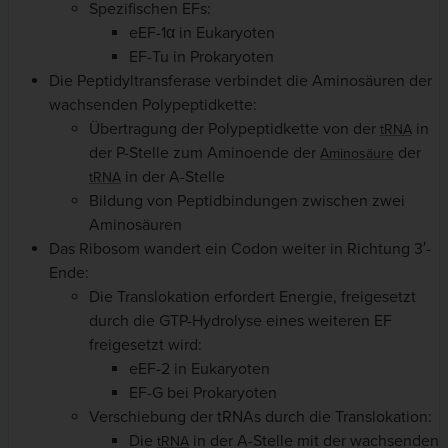
Spezifischen EFs:
eEF-1α in Eukaryoten
EF-Tu in Prokaryoten
Die Peptidyltransferase verbindet die Aminosäuren der
wachsenden Polypeptidkette:
Übertragung der Polypeptidkette von der
in
tRNA
der P-Stelle zum Aminoende der
der
Aminosäure
in der A-Stelle
tRNA
Bildung von Peptidbindungen zwischen zwei
Aminosäuren
Das Ribosom wandert ein Codon weiter in Richtung 3′-
Ende:
Die Translokation erfordert Energie, freigesetzt
durch die GTP-Hydrolyse eines weiteren EF
freigesetzt wird:
eEF-2 in Eukaryoten
EF-G bei Prokaryoten
Verschiebung der tRNAs durch die Translokation:
Die
in der A-Stelle mit der wachsenden
tRNA