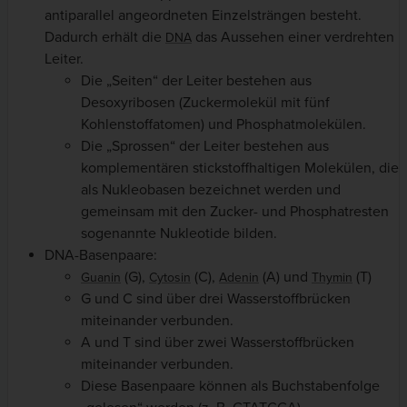
antiparallel angeordneten Einzelsträngen besteht.
Dadurch erhält die
das Aussehen einer verdrehten
DNA
Leiter.
Die „Seiten“ der Leiter bestehen aus
Desoxyribosen (Zuckermolekül mit fünf
Kohlenstoffatomen) und Phosphatmolekülen.
Die „Sprossen“ der Leiter bestehen aus
komplementären stickstoffhaltigen Molekülen, die
als Nukleobasen bezeichnet werden und
gemeinsam mit den Zucker- und Phosphatresten
sogenannte Nukleotide bilden.
DNA-Basenpaare:
(G),
(C),
(A) und
(T)
Guanin
Cytosin
Adenin
Thymin
G und C sind über drei Wasserstoffbrücken
miteinander verbunden.
A und T sind über zwei Wasserstoffbrücken
miteinander verbunden.
Diese Basenpaare können als Buchstabenfolge