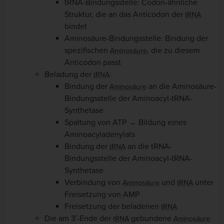
tRNA-Bindungsstelle: Codon-ähnliche
Struktur, die an das Anticodon der
tRNA
bindet
Aminosäure-Bindungsstelle: Bindung der
spezifischen
, die zu diesem
Aminosäure
Anticodon passt
Beladung der
:
tRNA
Bindung der
an die Aminosäure-
Aminosäure
Bindungsstelle der Aminoacyl-tRNA-
Synthetase
Spaltung von ATP → Bildung eines
Aminoacyladenylats
Bindung der
an die tRNA-
tRNA
Bindungsstelle der Aminoacyl-tRNA-
Synthetase
Verbindung von
und
unter
Aminosäure
tRNA
Freisetzung von AMP
Freisetzung der beladenen
tRNA
Die am 3′-Ende der
gebundene
tRNA
Aminosäure