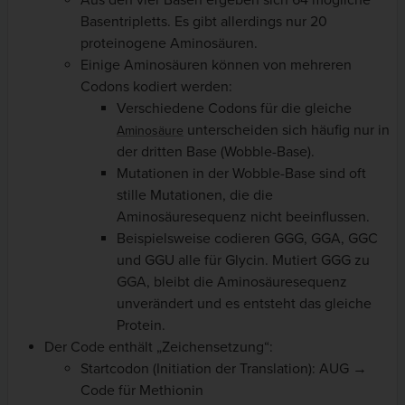
Aus den vier Basen ergeben sich 64 mögliche
Basentripletts. Es gibt allerdings nur 20
proteinogene Aminosäuren.
Einige Aminosäuren können von mehreren
Codons kodiert werden:
Verschiedene Codons für die gleiche
unterscheiden sich häufig nur in
Aminosäure
der dritten Base (Wobble-Base).
Mutationen in der Wobble-Base sind oft
stille Mutationen, die die
Aminosäuresequenz nicht beeinflussen.
Beispielsweise codieren GGG, GGA, GGC
und GGU alle für Glycin. Mutiert GGG zu
GGA, bleibt die Aminosäuresequenz
unverändert und es entsteht das gleiche
Protein.
Der Code enthält „Zeichensetzung“:
Startcodon (Initiation der Translation): AUG →
Code für Methionin