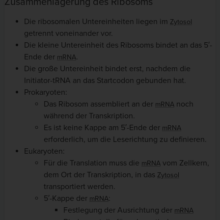
Zusammenlagerung des Ribosoms
Die ribosomalen Untereinheiten liegen im
Zytosol
getrennt voneinander vor.
Die kleine Untereinheit des Ribosoms bindet an das 5′-
Ende der
.
mRNA
Die große Untereinheit bindet erst, nachdem die
Initiator-tRNA an das Startcodon gebunden hat.
Prokaryoten:
Das Ribosom assembliert an der
noch
mRNA
während der Transkription.
Es ist keine Kappe am 5′-Ende der
mRNA
erforderlich, um die Leserichtung zu definieren.
Eukaryoten:
Für die Translation muss die
vom Zellkern,
mRNA
dem Ort der Transkription, in das
Zytosol
transportiert werden.
5′-Kappe der
:
mRNA
Festlegung der Ausrichtung der
mRNA