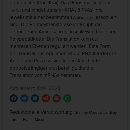
ribosomaler
(
). Das Ribosom „liest“ die
RNA
rRNA
und bindet transfer-RNAs (tRNAs), die
mRNA
jeweils mit einer bestimmten
assoziiert
Aminosäure
sind. Die Peptidyltransferase verknüpft die
gebundenen Aminosäuren anschließend zu einer
Polypeptidkette. Die Translation kann auf
mehreren Ebenen reguliert werden. Eine Form
der Translationsregulation ist die RNA-Interferenz.
An diesem Prozess sind kleine Abschnitte
doppelsträngiger
beteiligt, die die
RNA
Translation von mRNAs hemmen.
Aktualisiert: 18.04.2023
Redaktionelle Verantwortung:
,
Stanley Oiseth
Lindsay
,
Jones
Evelin Maza