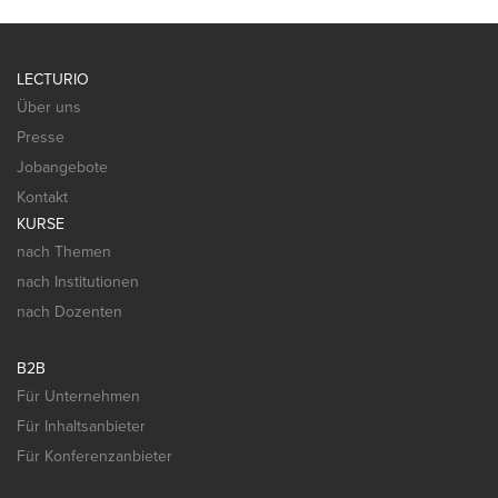
LECTURIO
Über uns
Presse
Jobangebote
Kontakt
KURSE
nach Themen
nach Institutionen
nach Dozenten
B2B
Für Unternehmen
Für Inhaltsanbieter
Für Konferenzanbieter