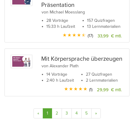
Präsentation
von Michael Moesslang
28 Vorträge
157 Quizfragen
15:33 h Laufzeit
13 Lernmaterialien
(17)
33,99 € mtl.
Mit Körpersprache überzeugen
von Alexander Plath
14 Vorträge
27 Quizfragen
2:40 h Laufzeit
2 Lernmaterialien
(1)
29,99 € mtl.
«
1
2
3
4
5
»