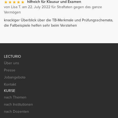
hilfreich für Klausur und Examen
von Lisa T. am 22. July 2022 für Straftaten gegen das ganze
Vermögen
knackiger Überblick über die TB-Merkmale und Prüfungsschemata,
die Fallbeispiele helfen sehr beim Verstehen
LECTURIO
Über uns
Presse
Jobangebote
Kontakt
KURSE
nach Themen
nach Institutionen
nach Dozenten