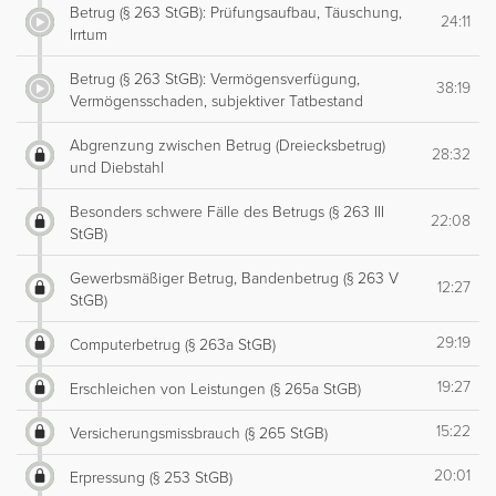
Betrug (§ 263 StGB): Prüfungsaufbau, Täuschung,
24:11
Irrtum
Betrug (§ 263 StGB): Vermögensverfügung,
38:19
Vermögensschaden, subjektiver Tatbestand
Abgrenzung zwischen Betrug (Dreiecksbetrug)
28:32
und Diebstahl
Besonders schwere Fälle des Betrugs (§ 263 III
22:08
StGB)
Gewerbsmäßiger Betrug, Bandenbetrug (§ 263 V
12:27
StGB)
29:19
Computerbetrug (§ 263a StGB)
19:27
Erschleichen von Leistungen (§ 265a StGB)
15:22
Versicherungsmissbrauch (§ 265 StGB)
20:01
Erpressung (§ 253 StGB)