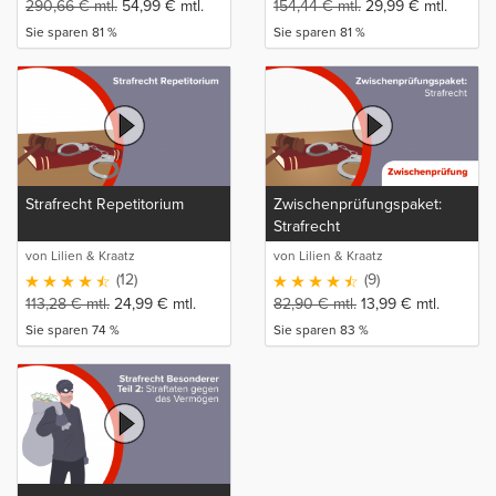
290,66
€
mtl.
54,99
€
mtl.
154,44
€
mtl.
29,99
€
mtl.
Sie sparen 81 %
Sie sparen 81 %
Strafrecht Repetitorium
Zwischenprüfungspaket:
Strafrecht
von Lilien & Kraatz
von Lilien & Kraatz
(12)
(9)
113,28
€
mtl.
24,99
€
mtl.
82,90
€
mtl.
13,99
€
mtl.
Sie sparen 74 %
Sie sparen 83 %