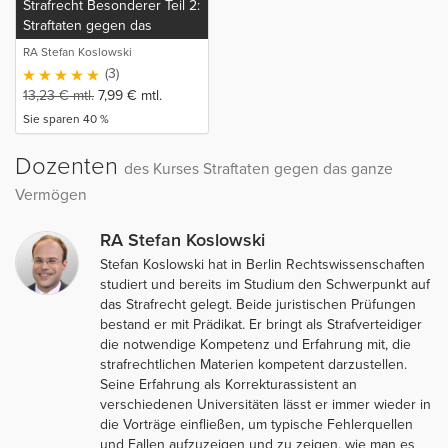
Strafrecht Besonderer Teil 2:
Straftaten gegen das
Vermögen
RA Stefan Koslowski
(3)
13,23
€
mtl.
7,99
€
mtl.
Sie sparen 40 %
Dozenten
des Kurses Straftaten gegen das ganze
Vermögen
RA Stefan Koslowski
Stefan Koslowski hat in Berlin Rechtswissenschaften
studiert und bereits im Studium den Schwerpunkt auf
das Strafrecht gelegt. Beide juristischen Prüfungen
bestand er mit Prädikat. Er bringt als Strafverteidiger
die notwendige Kompetenz und Erfahrung mit, die
strafrechtlichen Materien kompetent darzustellen.
Seine Erfahrung als Korrekturassistent an
verschiedenen Universitäten lässt er immer wieder in
die Vorträge einfließen, um typische Fehlerquellen
und Fallen aufzuzeigen und zu zeigen, wie man es