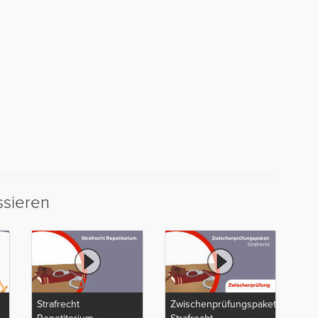
ssieren
Strafrecht
Zwischenprüfungspaket: