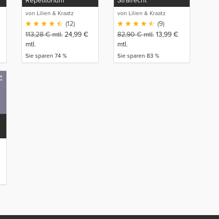
Repetitorium
Strafrecht
von Lilien & Kraatz
von Lilien & Kraatz
(12)
(9)
113,28
€
mtl.
24,99
€
82,90
€
mtl.
13,99
€
mtl.
mtl.
Sie sparen 74 %
Sie sparen 83 %
.