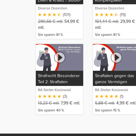
Lilien & Kraatz | Studio-
Komplettpaket
Rep
Diverse Dozenten
Diverse Dozenten
(101)
(19)
290,66
€
mtl.
54,99
€
154,44
€
mtl.
29,99
€
mtl.
mtl.
Sie sparen 81 %
Sie sparen 81 %
Strafrecht Besonderer
Straftaten gegen das
Teil 2: Straftaten
ganze Vermögen
gegen das Vermögen
RA Stefan Koslowski
RA Stefan Koslowski
(3)
(1)
13,23
€
mtl.
7,99
€
mtl.
5,88
€
mtl.
4,99
€
mtl
Sie sparen 40 %
Sie sparen 15 %