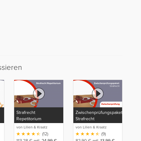
ssieren
Strafrecht
Zwischenprüfungspaket:
Repetitorium
Strafrecht
von Lilien & Kraatz
von Lilien & Kraatz
(12)
(9)
113,28
€
mtl.
24,99
€
82,90
€
mtl.
13,99
€