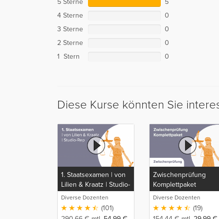
5 Sterne
5
4 Sterne
0
3 Sterne
0
2 Sterne
0
1 Stern
0
Diese Kurse könnten Sie intere
1. Staatsexamen | von
Zwischenprüfung
Lilien & Kraatz | Studio-
Komplettpaket
Rep
Diverse Dozenten
Diverse Dozenten
(101)
(19)
290,66
€
mtl.
54,99
€
154,44
€
mtl.
29,99
€