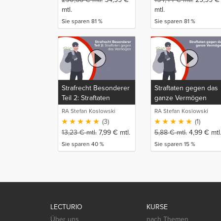
mtl.
mtl.
Sie sparen 81 %
Sie sparen 81 %
Strafrecht Besonderer
Straftaten gegen das
Teil 2: Straftaten
ganze Vermögen
gegen das Vermögen
RA Stefan Koslowski
RA Stefan Koslowski
(3)
(1)
13,23
€
mtl.
7,99
€
mtl.
5,88
€
mtl.
4,99
€
mtl
Sie sparen 40 %
Sie sparen 15 %
LECTURIO
KURSE
Über uns
nach Themen