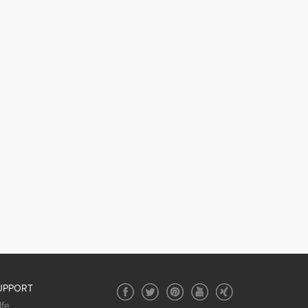
UPPORT
lfe