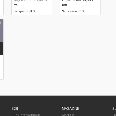
mtl.
mtl.
Sie sparen 74 %
Sie sparen 83 %
.
B2B
MAGAZINE
S
Für Unternehmen
Medizin
Hi