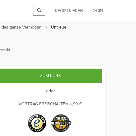
REGISTRIEREN
LOGIN
en das ganze Vermögen
Untreue:
lowski
ZUM KURS
oder
VORTRAG FREISCHALTEN
4,90
€