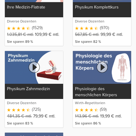
Ihre Medizin-Flatrate
Physikum Komplettkurs
Diverse Dozenten
Diverse Dozenten
(1529)
(970)
1.035,81
€
mtl.
109,99
€
mtl.
567,85
€
mtl.
99,99
€
mtl.
Sie sparen 89 %
Sie sparen 82 %
Physikum Zahnmedizin
Physiologie des
menschlichen Körpers
Diverse Dozenten
Wirth-Repetitorien
(725)
(59)
484,35
€
mtl.
79,99
€
mtl.
143,96
€
mtl.
19,99
€
mtl.
Sie sparen 83 %
Sie sparen 86 %