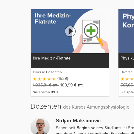
Ihre Medizin-Flatrate
Physik
Diverse Dozenten
Diverse
(1529)
1.035,81
€
mtl.
109,99
€
mtl.
567,85
Sie sparen 89 %
Sie spa
Dozenten
des Kurses Atmungsphysiologie
Srdjan Maksimovic
Schon seit Beginn seines Studiums ist Srd
aus dem Alltag zu vermitteln. Er schloss