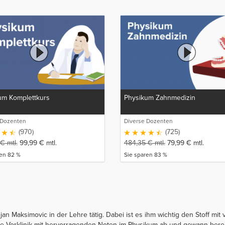
um Komplettkurs
Physikum Zahnmedizin
 Dozenten
Diverse Dozenten
(970)
(725)
€
mtl.
99,99
€
mtl.
484,35
€
mtl.
79,99
€
mtl.
ren 82 %
Sie sparen 83 %
jan Maksimovic in der Lehre tätig. Dabei ist es ihm wichtig den Stoff mi
 die Vorklinik mit hervorragenden Noten im Physikum ab und gewann bere