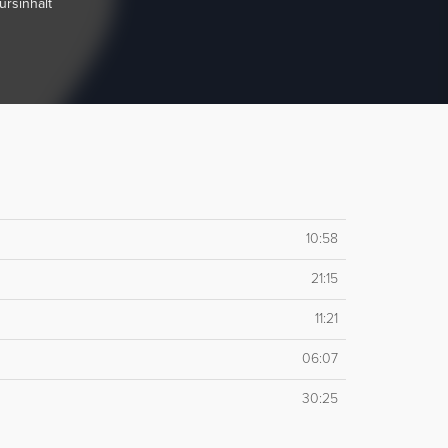
ursinhalt
10:58
21:15
11:21
06:07
30:25