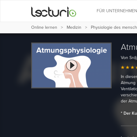
FÜR UNTERNEHME
Online lernen
Medizin
Physiologie des mensch
Atm
Von Srd
In dies
Atmung 
Ventilat
verschie
der Atm
* Der Ku