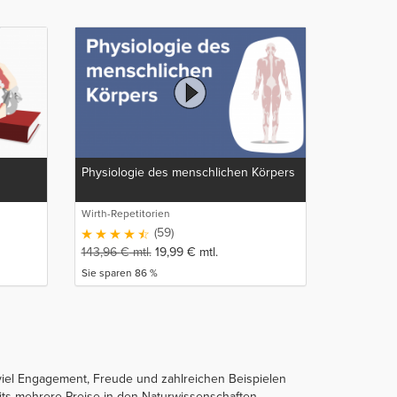
Physiologie des menschlichen Körpers
Wirth-Repetitorien
(59)
143,96
€
mtl.
19,99
€
mtl.
Sie sparen 86 %
t viel Engagement, Freude und zahlreichen Beispielen
its mehrere Preise in den Naturwissenschaften.