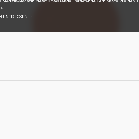
s Medizin-Magazin bietet umfassende, vertiefende Lerninhalte, die den K
n.
N ENTDECKEN →