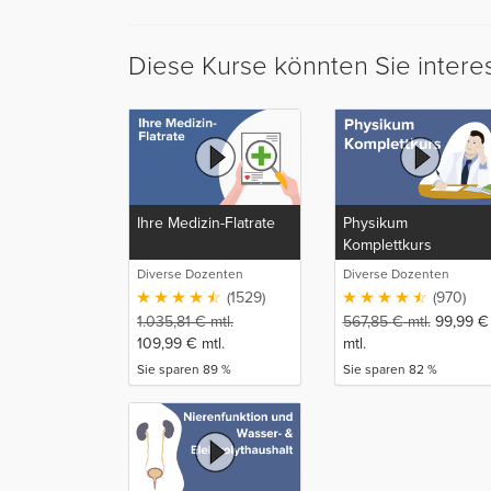
Diese Kurse könnten Sie intere
Ihre Medizin-Flatrate
Physikum
Komplettkurs
Diverse Dozenten
Diverse Dozenten
(1529)
(970)
1.035,81
€
mtl.
567,85
€
mtl.
99,99
€
109,99
€
mtl.
mtl.
Sie sparen 89 %
Sie sparen 82 %