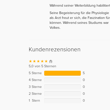
Während seiner Weiterbildung habilitier
Seine Begeisterung für die Physiologi
als Arzt freut er sich, die Faszination
können. Während seines Studiums war P
Volkes.
Kundenrezensionen
(1)
5,0 von 5 Sternen
5 Sterne
5
4 Sterne
0
3 Sterne
0
2 Sterne
0
1 Stern
0