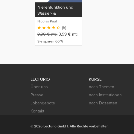
Nierenfunktion und
Wasser- &
Elektrolythaushalt
Nicolas Paul
(5)
9,90
€
mtl.
3,99
€
mtl.
Sie sparen 60 %
LECTURIO
KURSE
Über uns
nach Themen
Presse
nach Institutionen
Jobangebote
nach Dozenten
Kontakt
© 2026 Lecturio GmbH. Alle Rechte vorbehalten.