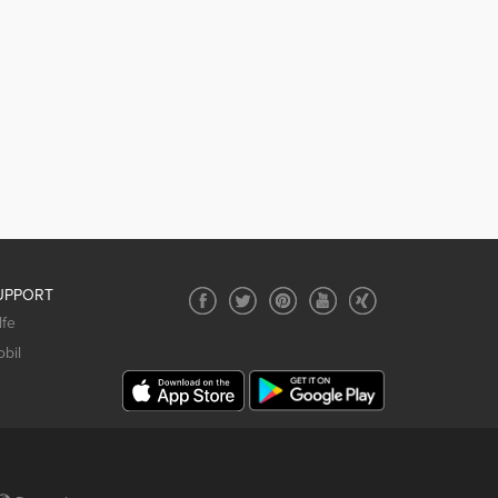
UPPORT
lfe
bil