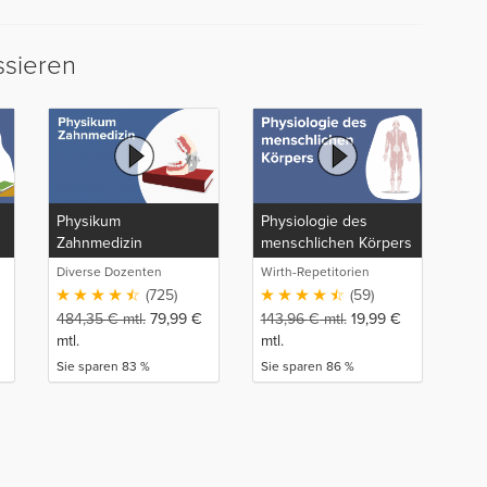
ssieren
Physikum
Physiologie des
Zahnmedizin
menschlichen Körpers
Diverse Dozenten
Wirth-Repetitorien
(725)
(59)
484,35
€
mtl.
79,99
€
143,96
€
mtl.
19,99
€
mtl.
mtl.
Sie sparen 83 %
Sie sparen 86 %