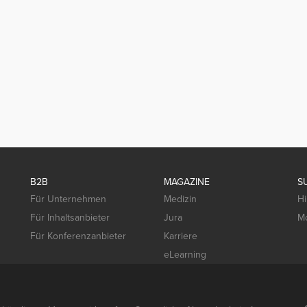
B2B
MAGAZINE
S
Für Unternehmen
Medizin
Hi
Für Inhaltsanbieter
Jura
Mo
Für Konferenzanbieter
Karriere
eLearning