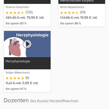
menschlichen Körpers
Diverse Dozenten
Wirth-Repetitorien
(725)
(59)
484,35
€
mtl.
79,99
€
mtl.
143,96
€
mtl.
19,99
€
mtl.
Sie sparen 83 %
Sie sparen 86 %
Herzphysiologie
Srdjan Maksimovic
(6)
11,21
€
mtl.
5,99
€
mtl.
Sie sparen 47 %
Dozenten
des Kurses Herzstoffwechsel