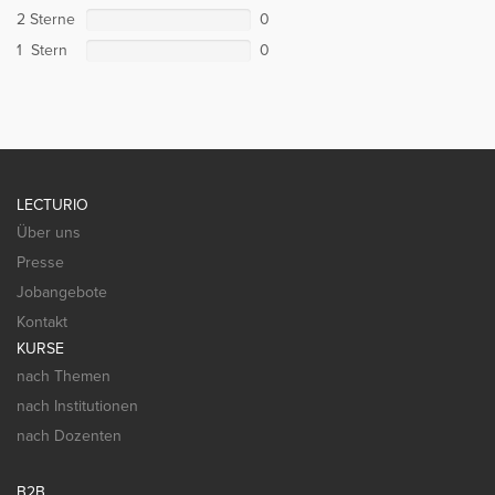
2 Sterne
0
1 Stern
0
LECTURIO
Über uns
Presse
Jobangebote
Kontakt
KURSE
nach Themen
nach Institutionen
nach Dozenten
B2B