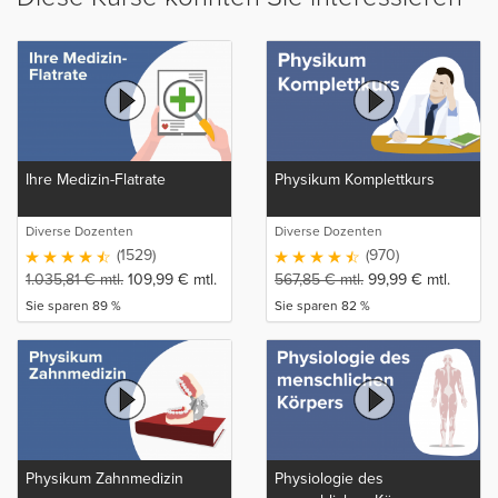
Ihre Medizin-Flatrate
Physikum Komplettkurs
Diverse Dozenten
Diverse Dozenten
(1529)
(970)
1.035,81
€
mtl.
109,99
€
mtl.
567,85
€
mtl.
99,99
€
mtl.
Sie sparen 89 %
Sie sparen 82 %
Physikum Zahnmedizin
Physiologie des