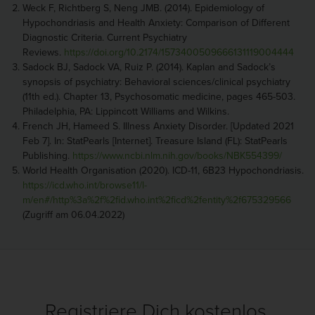
Weck F, Richtberg S, Neng JMB. (2014). Epidemiology of
Hypochondriasis and Health Anxiety: Comparison of Different
Diagnostic Criteria. Current Psychiatry
Reviews.
https://doi.org/10.2174/1573400509666131119004444
Sadock BJ, Sadock VA, Ruiz P. (2014). Kaplan and Sadock’s
synopsis of psychiatry: Behavioral sciences/clinical psychiatry
(11th ed.). Chapter 13, Psychosomatic medicine, pages 465-503.
Philadelphia, PA: Lippincott Williams and Wilkins.
French JH, Hameed S. Illness Anxiety Disorder. [Updated 2021
Feb 7]. In: StatPearls [Internet]. Treasure Island (FL): StatPearls
Publishing.
https://www.ncbi.nlm.nih.gov/books/NBK554399/
World Health Organisation (2020). ICD-11, 6B23 Hypochondriasis.
https://icd.who.int/browse11/l-
m/en#/http%3a%2f%2fid.who.int%2ficd%2fentity%2f675329566
(Zugriff am 06.04.2022)
Registriere Dich kostenlos.