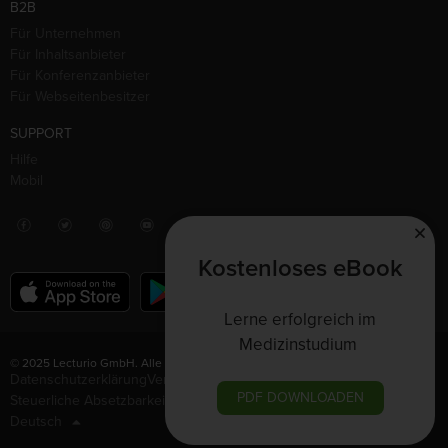
B2B
Für Unternehmen
Für Inhaltsanbieter
Für Konferenzanbieter
Für Webseitenbesitzer
SUPPORT
Hilfe
Mobil
Kostenloses eBook
Lerne erfolgreich im
Medizinstudium
© 2025 Lecturio GmbH. Alle Rechte vorbehalten.
Datenschutzerklärung
Vertrag widerrufen
Nutzungsbedingungen
PDF DOWNLOADEN
Steuerliche Absetzbarkeit
Impressum
Deutsch