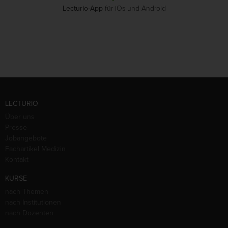
Lecturio-App
für iOs und Android
LECTURIO
Über uns
Presse
Jobangebote
Fachartikel Medizin
Kontakt
KURSE
nach Themen
nach Institutionen
nach Dozenten