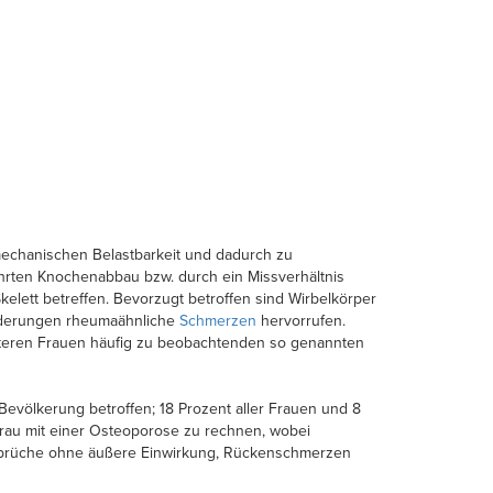
echanischen Belastbarkeit und dadurch zu
rten Knochenabbau bzw. durch ein Missverhältnis
lett betreffen. Bevorzugt betroffen sind Wirbelkörper
nderungen rheumaähnliche
Schmerzen
hervorrufen.
lteren Frauen häufig zu beobachtenden so genannten
 Bevölkerung betroffen; 18 Prozent aller Frauen und 8
 Frau mit einer Osteoporose zu rechnen, wobei
henbrüche ohne äußere Einwirkung, Rückenschmerzen