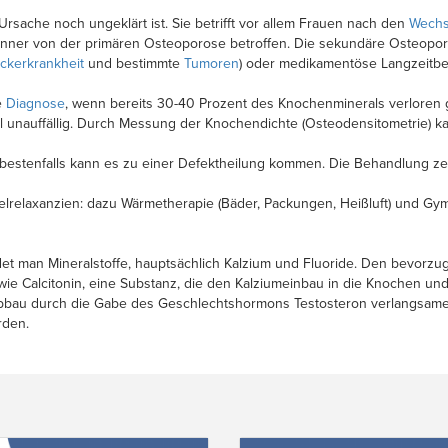
Ursache noch ungeklärt ist. Sie betrifft vor allem Frauen nach den
Wechs
änner von der primären Osteoporose betroffen. Die sekundäre Osteo
ckerkrankheit
und bestimmte
Tumoren
) oder medikamentöse Langzeitbe
e
Diagnose
, wenn bereits 30-40 Prozent des Knochenminerals verloren
 unauffällig. Durch Messung der Knochendichte (Osteodensitometrie) k
 bestenfalls kann es zu einer Defektheilung kommen. Die Behandlung zerfä
elrelaxanzien: dazu Wärmetherapie (Bäder, Packungen, Heißluft) und G
t man Mineralstoffe, hauptsächlich Kalzium und Fluoride. Den bevorzug
e Calcitonin, eine Substanz, die den Kalziumeinbau in die Knochen und
bbau durch die Gabe des Geschlechtshormons Testosteron verlangsam
rden.