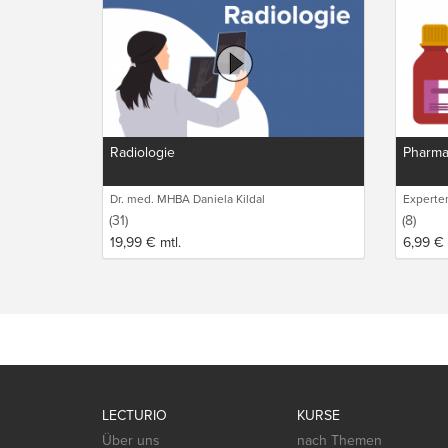
Radiologie
Pharma
Dr. med. MHBA Daniela Kildal
Experte
(31)
(8)
19,99
€
mtl.
6,99
€
LECTURIO
KURSE
Über uns
nach Themen