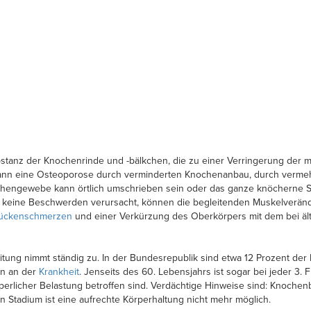
anz der Knochenrinde und -bälkchen, die zu einer Verringerung der m
 kann eine Osteoporose durch verminderten Knochenanbau, durch vermeh
chengewebe kann örtlich umschrieben sein oder das ganze knöcherne Ske
 keine Beschwerden verursacht, können die begleitenden Muskelverä
ückenschmerzen
und einer Verkürzung des Oberkörpers mit dem bei ä
eitung nimmt ständig zu. In der Bundesrepublik sind etwa 12 Prozent der
en an der
Krankheit
. Jenseits des 60. Lebensjahrs ist sogar bei jeder 3.
örperlicher Belastung betroffen sind. Verdächtige Hinweise sind: Knoc
n Stadium ist eine aufrechte Körperhaltung nicht mehr möglich.