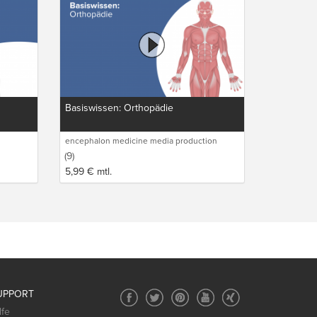
Basiswissen: Orthopädie
encephalon medicine media production
GmbH
(9)
5,99
€
mtl.
UPPORT
lfe