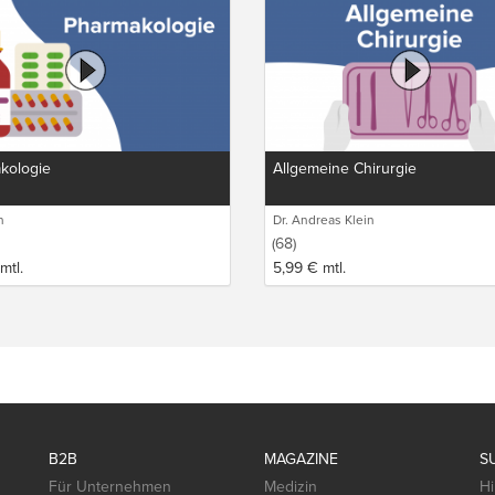
kologie
Allgemeine Chirurgie
n
Dr. Andreas Klein
(68)
mtl.
5,99
€
mtl.
B2B
MAGAZINE
S
Für Unternehmen
Medizin
Hi