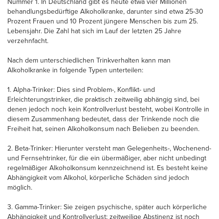
Nummer 1. In Deutschland gibt es heute etwa vier Millionen
behandlungsbedürftige Alkoholkranke, darunter sind etwa 25-30
Prozent Frauen und 10 Prozent jüngere Menschen bis zum 25.
Lebensjahr. Die Zahl hat sich im Lauf der letzten 25 Jahre
verzehnfacht.
Nach dem unterschiedlichen Trinkverhalten kann man
Alkoholkranke in folgende Typen unterteilen:
1. Alpha-Trinker: Dies sind Problem-, Konflikt- und
Erleichterungstrinker, die praktisch zeitweilig abhängig sind, bei
denen jedoch noch kein Kontrollverlust besteht, wobei Kontrolle in
diesem Zusammenhang bedeutet, dass der Trinkende noch die
Freiheit hat, seinen Alkoholkonsum nach Belieben zu beenden.
2. Beta-Trinker: Hierunter versteht man Gelegenheits-, Wochenend-
und Fernsehtrinker, für die ein übermäßiger, aber nicht unbedingt
regelmäßiger Alkoholkonsum kennzeichnend ist. Es besteht keine
Abhängigkeit vom Alkohol, körperliche Schäden sind jedoch
möglich.
3. Gamma-Trinker: Sie zeigen psychische, später auch körperliche
Abhängigkeit und Kontrollverlust; zeitweilige Abstinenz ist noch