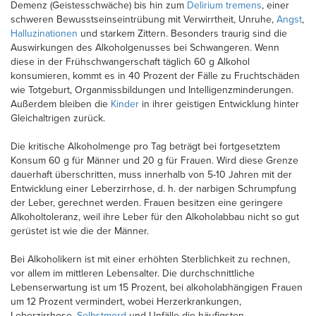
Demenz (Geistesschwäche) bis hin zum
Delirium tremens
, einer
schweren Bewusstseinseintrübung mit Verwirrtheit, Unruhe,
Angst
,
Halluzinationen
und starkem Zittern. Besonders traurig sind die
Auswirkungen des Alkoholgenusses bei Schwangeren. Wenn
diese in der Frühschwangerschaft täglich 60 g Alkohol
konsumieren, kommt es in 40 Prozent der Fälle zu Fruchtschäden
wie Totgeburt, Organmissbildungen und Intelligenzminderungen.
Außerdem bleiben die
Kinder
in ihrer geistigen Entwicklung hinter
Gleichaltrigen zurück.
Die kritische Alkoholmenge pro Tag beträgt bei fortgesetztem
Konsum 60 g für Männer und 20 g für Frauen. Wird diese Grenze
dauerhaft überschritten, muss innerhalb von 5-10 Jahren mit der
Entwicklung einer Leberzirrhose, d. h. der narbigen Schrumpfung
der Leber, gerechnet werden. Frauen besitzen eine geringere
Alkoholtoleranz, weil ihre Leber für den Alkoholabbau nicht so gut
gerüstet ist wie die der Männer.
Bei Alkoholikern ist mit einer erhöhten Sterblichkeit zu rechnen,
vor allem im mittleren Lebensalter. Die durchschnittliche
Lebenserwartung ist um 15 Prozent, bei alkoholabhängigen Frauen
um 12 Prozent vermindert, wobei Herzerkrankungen,
Leberzirrhose,
Selbstmord
und Unfälle die häufigsten