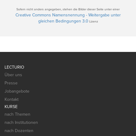
Sofern nicht anders angegeben, stehen die Bilder dieser Seite unter einer
Creative Commons Namensnennung - Weitergabe unter
gleichen Bedingungen 3.0
Lizenz
LECTURIO
Über uns
Presse
Jobangebote
Kontakt
KURSE
nach Themen
nach Institutionen
nach Dozenten