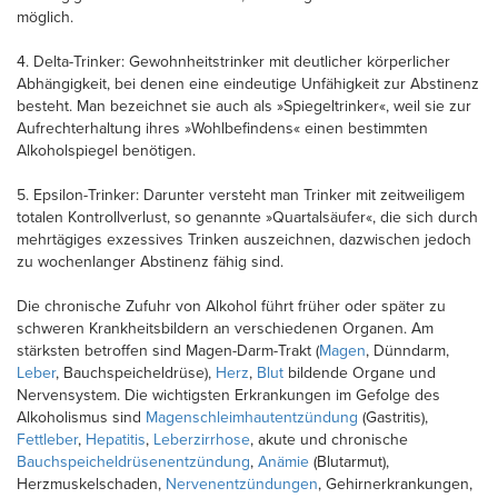
möglich.
4. Delta-Trinker: Gewohnheitstrinker mit deutlicher körperlicher
Abhängigkeit, bei denen eine eindeutige Unfähigkeit zur Abstinenz
besteht. Man bezeichnet sie auch als »Spiegeltrinker«, weil sie zur
Aufrechterhaltung ihres »Wohlbefindens« einen bestimmten
Alkoholspiegel benötigen.
5. Epsilon-Trinker: Darunter versteht man Trinker mit zeitweiligem
totalen Kontrollverlust, so genannte »Quartalsäufer«, die sich durch
mehrtägiges exzessives Trinken auszeichnen, dazwischen jedoch
zu wochenlanger Abstinenz fähig sind.
Die chronische Zufuhr von Alkohol führt früher oder später zu
schweren Krankheitsbildern an verschiedenen Organen. Am
stärksten betroffen sind Magen-Darm-Trakt (
Magen
, Dünndarm,
Leber
, Bauchspeicheldrüse),
Herz
,
Blut
bildende Organe und
Nervensystem. Die wichtigsten Erkrankungen im Gefolge des
Alkoholismus sind
Magenschleimhautentzündung
(Gastritis),
Fettleber
,
Hepatitis
,
Leberzirrhose
, akute und chronische
Bauchspeicheldrüsenentzündung
,
Anämie
(Blutarmut),
Herzmuskelschaden,
Nervenentzündungen
, Gehirnerkrankungen,