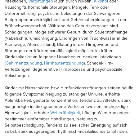
Infektionen,
Vergiftungen
(auch durch Nikotin,
Alkohol
oder
Rauschgift), hormonale Störungen, Mangel-, Fehl- oder
Unterernährung, psychische Belastungen der Schwangeren,
Blutgruppenunverträglichkeit und Gebärmutterblutungen in der
Frühschwangerschaft. Während des Geburtsvorgangs sind
Schädigungen infolge schwerer Geburt, durch Sauerstoffmangel
(Nabelschnurumschlingung, Eindringen von Fruchtwasser in die
Atemwege, Atemstillstand), Blutung in das Hirngewebe und
Störungen der Rückenmarkflüssigkeit möglich. Im frühen
Kindesalter ist an folgende Ursachen zu denken: Infektionen
(
Gehirnentzündung
,
Hirnhautentzündung
), Schädel-Hirn-
Verletzungen, degenerative Hirnprozesse und psychosoziale
Belastungen.
Kinder mit Hirnschäden bzw. Hirnfunktionsstörungen zeigen häufig
folgende Symptome: Neigung zu ständiger Unruhe, erhöhte
Ablenkbarkeit, gestörte Konzentration, Tendenz zu Affekten, stark
ausgeprägte instinktgebundene Verhaltensweisen, hochgradige
Eigenwilligkeit, erhöhte
Wetterfühligkeit
, häufige Wiederholungen
bestimmter einförmiger Handlungen, Neigung zu
Selbstbeschädigung, Tendenz zu seelischer Einengung auf sich
selbst, stark ausgeprägtes rhythmisch-musikalisches Empfinden.