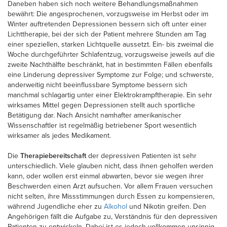
Daneben haben sich noch weitere Behandlungsmaßnahmen
bewährt: Die angesprochenen, vorzugsweise im Herbst oder im
Winter auftretenden Depressionen bessern sich oft unter einer
Lichttherapie, bei der sich der Patient mehrere Stunden am Tag
einer speziellen, starken Lichtquelle aussetzt. Ein- bis zweimal die
Woche durchgeführter Schlafentzug, vorzugsweise jeweils auf die
zweite Nachthälfte beschränkt, hat in bestimmten Fällen ebenfalls
eine Linderung depressiver Symptome zur Folge; und schwerste,
anderweitig nicht beeinflussbare Symptome bessern sich
manchmal schlagartig unter einer Elektrokrampftherapie. Ein sehr
wirksames Mittel gegen Depressionen stellt auch sportliche
Betätigung dar. Nach Ansicht namhafter amerikanischer
Wissenschaftler ist regelmäßig betriebener Sport wesentlich
wirksamer als jedes Medikament.
Die
Therapiebereitschaft
der depressiven Patienten ist sehr
unterschiedlich. Viele glauben nicht, dass ihnen geholfen werden
kann, oder wollen erst einmal abwarten, bevor sie wegen ihrer
Beschwerden einen Arzt aufsuchen. Vor allem Frauen versuchen
nicht selten, ihre Missstimmungen durch Essen zu kompensieren,
während Jugendliche eher zu
Alkohol
und Nikotin greifen. Den
Angehörigen fällt die Aufgabe zu, Verständnis für den depressiven
Patienten zu entwickeln. Dabei ist es jedoch vollkommen unsinnig,