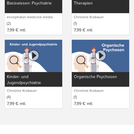
Basiswissen: Psychiatrie
Therapien
encephalon medicine media
Christine Krokauer
production GmbH
(2)
(1)
7,99
€
mtl.
7,99
€
mtl.
Kinder- und
Organische Psychosen
Jugendpsychiatrie
Christine Krokauer
Christine Krokauer
(4)
(1)
7,99
€
mtl.
7,99
€
mtl.