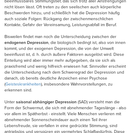
beeinflussbares Stimmungstief, das sich trotz aller Anstrengungen
nicht lösen lässt. Oft treten zu den seelischen auch körperliche
Beschwerden hinzu, und schließlich hat die Depression häufig
auch soziale Folgen: Rückgang der zwischenmenschlichen
Kontakte, Gefahr der Vereinsamung, Leistungsabfall im Beruf.
Bisweilen findet man noch die Unterscheidung zwischen der
endogenen Depression
, die biologisch bedingt ist, also von innen
kommt, und der exogenen Depression, die von der Umwelt
beeinflusst ist, d. h. durch äußere Faktoren ausgelöst wird. Diese
Einteilung wird aber immer mehr aufgegeben, da sie sich als
praxisfremd und wenig hilfreich erwiesen hat. Sinnvoller erscheint
die Unterscheidung nach dem Schweregrad der Depression und
danach, ob bereits deutliche Anzeichen einer Psychose
(
Geisteskrankheiten
), insbesondere Wahnvorstellungen, zu
erkennen sind.
Unter
saisonal abhängiger Depression
(SAD) versteht man die
Form der Schwermut, die sich mit abnehmender Tageslänge - also
vor allem im Spätherbst - einstellt. Viele Menschen verlieren mit
abnehmender Sonnenscheindauer auch einen Teil ihrer
Lebensfreude, sie verfallen in eine gedrückte Stimmung, sind
antriebslos und verspüren ein vermehrtes Schlafbedürfnis. Diese