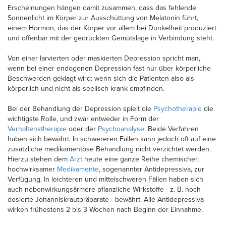
Erscheinungen hängen damit zusammen, dass das fehlende
Sonnenlicht im Körper zur Ausschüttung von Melatonin führt,
einem Hormon, das der Körper vor allem bei Dunkelheit produziert
und offenbar mit der gedrückten Gemütslage in Verbindung steht.
Von einer larvierten oder maskierten Depression spricht man,
wenn bei einer endogenen Depression fast nur über körperliche
Beschwerden geklagt wird: wenn sich die Patienten also als
körperlich und nicht als seelisch krank empfinden.
Bei der Behandlung der Depression spielt die
Psychotherapie
die
wichtigste Rolle, und zwar entweder in Form der
Verhaltenstherapie
oder der
Psychoanalyse
. Beide Verfahren
haben sich bewährt. In schwereren Fällen kann jedoch oft auf eine
zusätzliche medikamentöse Behandlung nicht verzichtet werden.
Hierzu stehen dem
Arzt
heute eine ganze Reihe chemischer,
hochwirksamer
Medikamente
, sogenannter Antidepressiva, zur
Verfügung. In leichteren und mittelschweren Fällen haben sich
auch nebenwirkungsärmere pflanzliche Wirkstoffe - z. B. hoch
dosierte Johanniskrautpräparate - bewährt. Alle Antidepressiva
wirken frühestens 2 bis 3 Wochen nach Beginn der Einnahme.