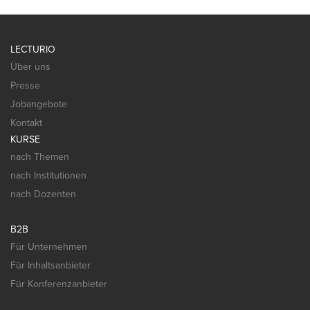
LECTURIO
Über uns
Presse
Jobangebote
Kontakt
KURSE
nach Themen
nach Institutionen
nach Dozenten
B2B
Für Unternehmen
Für Inhaltsanbieter
Für Konferenzanbieter