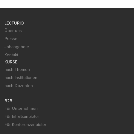
LECTURIO
Über uns
Presse
Jobangebote
Kontakt
KURSE
nach Themen
nach Institutionen
nach Dozenten
B2B
Für Unternehmen
Für Inhaltsanbieter
Für Konferenzanbieter