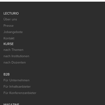
LECTURIO
Über uns
Presse
Jobangebote
Kontakt
KURSE
nach Themen
nach Institutionen
nach Dozenten
B2B
Für Unternehmen
Für Inhaltsanbieter
Für Konferenzanbieter
MAGAZINE