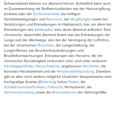
Schwerstarbeit können zur Atemnot führen. Schließlich kann auch
im Zusammenhang mit Stoffwechselleiden wie der Harnvergiftung
(Urämie) oder der
Zuckerkrankheit
, bei heftigen
Gemütsbewegungen und
Neurosen
, bei
Vergiftungen
sowie bei
Verletzungen und Erkrankungen im Halsbereich, hier vor allem bei
Erkrankungen des
Kehlkopfes
, eine akute Atemnot auftreten. Eine
chronische, dauerhafte Atemnot findet man bei Erkrankungen der
Lunge und der Atemwege, also bei der Verengung der Luftröhre,
bei der chronischen
Bronchitis
, der Lungenblähung, der
Lungenfibrose, bei Brustkorbveränderungen und
Brustfellverwachsungen. Erkrankungen des Herzens, die mit
chronischer Kurzatmigkeit verbunden sind, sind unter anderem:
Herzklappenfehler
,
Herzschwäche
, angeborene
Herzfehler
, die
koronare Herzkrankheit und die
Herzbeutelentzündung
. Daneben
gibt es aber noch weitere mögliche Ursachen: beispielsweise eine
hochgradige Anämie (
Blutarmut
), hohes
Fieber
, die
Schilddrüsenüberfunktion
,
Fettsucht
, Hirntumoren, die
Gehirnentzündung
sowie die
Arteriosklerose
der Gehirngefäße.