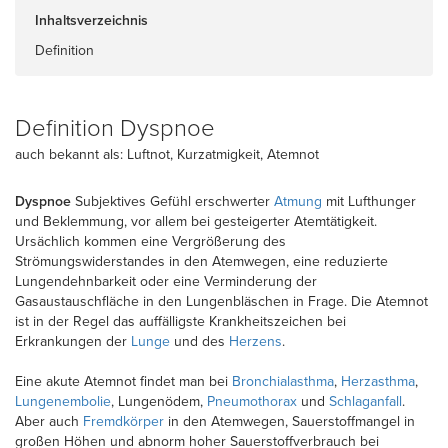
Inhaltsverzeichnis
Definition
Definition Dyspnoe
auch bekannt als: Luftnot, Kurzatmigkeit, Atemnot
Dyspnoe
Subjektives Gefühl erschwerter
Atmung
mit Lufthunger
und Beklemmung, vor allem bei gesteigerter Atemtätigkeit.
Ursächlich kommen eine Vergrößerung des
Strömungswiderstandes in den Atemwegen, eine reduzierte
Lungendehnbarkeit oder eine Verminderung der
Gasaustauschfläche in den Lungenbläschen in Frage. Die Atemnot
ist in der Regel das auffälligste Krankheitszeichen bei
Erkrankungen der
Lunge
und des
Herzens
.
Eine akute Atemnot findet man bei
Bronchialasthma
,
Herzasthma
,
Lungenembolie
, Lungenödem,
Pneumothorax
und
Schlaganfall
.
Aber auch
Fremdkörper
in den Atemwegen, Sauerstoffmangel in
großen Höhen und abnorm hoher Sauerstoffverbrauch bei