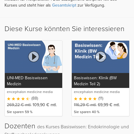
Kurses und steht hier als
Gesamtskript
zur Verfügung.
Diese Kurse könnten Sie interessieren
UNI-MED Basiswissen
Basiswissen: Klinik (BW
Medizin
Medizin Teil 2)
encephalon medicine media
encephalon medicine media
production GmbH
production GmbH
(88)
(11)
269,22
€
mtl.
109,90
€
mtl.
116,29
€
mtl.
69,99
€
mtl.
Sie sparen 59 %
Sie sparen 40 %
Dozenten
des Kurses Basiswissen: Endokrinologie und