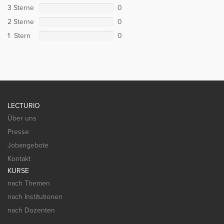
3 Sterne
0
2 Sterne
0
1 Stern
0
LECTURIO
Über uns
Presse
Jobangebote
Kontakt
KURSE
nach Themen
nach Institutionen
nach Dozenten