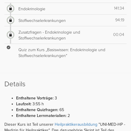
141:34
Endokrinologie
94:19
Stoffwechselerkrankungen
Zusatzfragen - Endokrinologie und
00:04
Stoffwechselerkrankungen
Quiz zum Kurs „Basiswissen: Endokrinologie und
Stoffwechselerkrankungen“
Details
Enthaltene Vorträge:
3
Laufzeit:
3:55 h
Enthaltene Quizfragen:
65
Enthaltene Lernmaterialien:
2
Dieser Kurs ist Teil unserer
Heilpraktikerausbildung
"UNI-MED-HP -
Medizin für Heilpraktiker". Das dazugehörie Skript ist Teil des