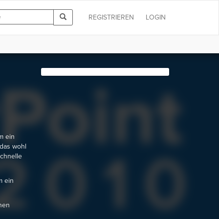
REGISTRIEREN
LOGIN
m ein
 das wohl
chnelle
m ein
onen