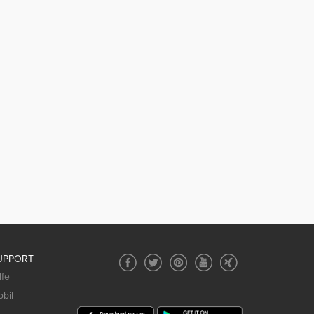
UPPORT
lfe
bil