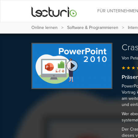
FÜR UNTERNEHME
Online lernen
Software & Programmieren
Inten
Cras
Von Pete
Präsen
PowerPoi
Vortrag 
am weite
und einf
Wer aber
systemat
Der Cras
dieses v