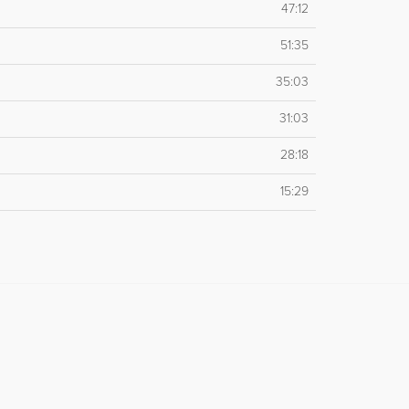
47:12
51:35
35:03
31:03
28:18
15:29