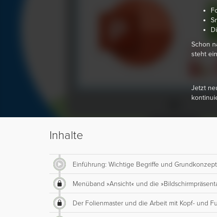
Fo
Sm
Di
Schon na
steht ei
Jetzt ne
kontinui
Inhalte
Einführung: Wichtige Begriffe und Grundkonzep
Menüband »Ansicht« und die »Bildschirmpräsent
Der Folienmaster und die Arbeit mit Kopf- und F