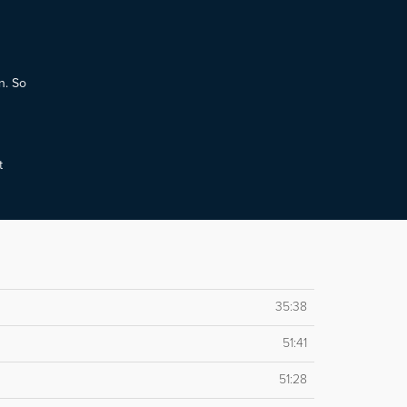
n. So
t
35:38
51:41
51:28