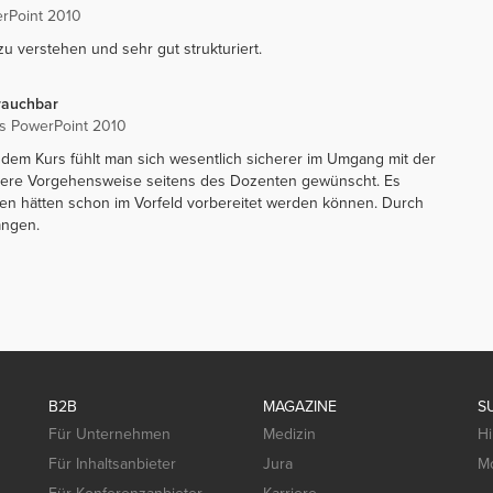
rPoint 2010
 zu verstehen und sehr gut strukturiert.
brauchbar
rs PowerPoint 2010
hdem Kurs fühlt man sich wesentlich sicherer im Umgang mit der
igere Vorgehensweise seitens des Dozenten gewünscht. Es
ien hätten schon im Vorfeld vorbereitet werden können. Durch
angen.
B2B
MAGAZINE
S
Für Unternehmen
Medizin
Hi
Für Inhaltsanbieter
Jura
Mo