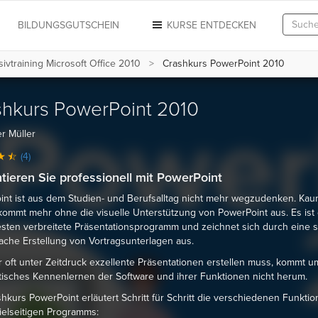
N
BILDUNGSGUTSCHEIN
KURSE ENTDECKEN
sivtraining Microsoft Office 2010
Crashkurs PowerPoint 2010
hkurs PowerPoint 2010
r Müller
(4)
tieren Sie professionell mit PowerPoint
nt ist aus dem Studien- und Berufsalltag nicht mehr wegzudenken. Kau
kommt mehr ohne die visuelle Unterstützung von PowerPoint aus. Es ist
sten verbreitete Präsentationsprogramm und zeichnet sich durch eine s
ache Erstellung von Vortragsunterlagen aus.
 oft unter Zeitdruck exzellente Präsentationen erstellen muss, kommt u
isches Kennenlernen der Software und ihrer Funktionen nicht herum.
hkurs PowerPoint erläutert Schritt für Schritt die verschiedenen Funkti
ielseitigen Programms: