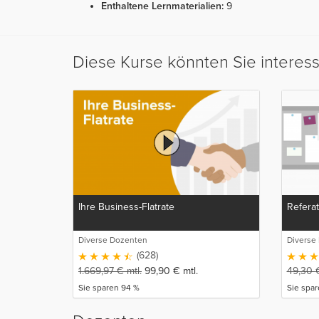
Enthaltene Lernmaterialien:
9
Diese Kurse könnten Sie interes
Ihre Business-Flatrate
Referat
Diverse Dozenten
Diverse
(628)
1.669,97
€
mtl.
99,90
€
mtl.
49,30
Sie sparen 94 %
Sie spa