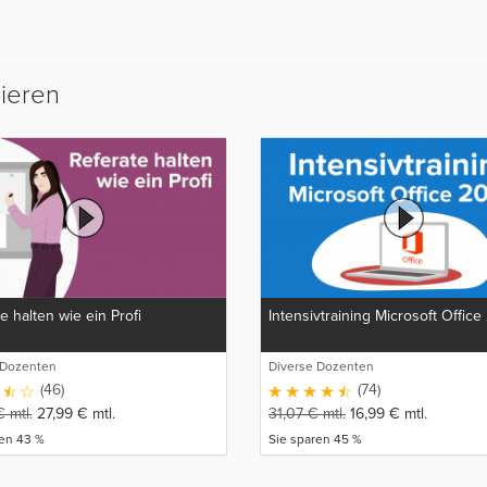
sieren
e halten wie ein Profi
Intensivtraining Microsoft Office
 Dozenten
Diverse Dozenten
(46)
(74)
€
mtl.
27,99
€
mtl.
31,07
€
mtl.
16,99
€
mtl.
ren 43 %
Sie sparen 45 %