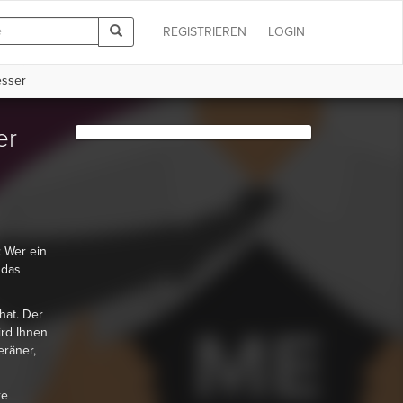
REGISTRIEREN
LOGIN
esser
er
: Wer ein
 das
hat. Der
ird Ihnen
eräner,
re