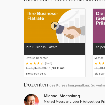
Ihre Business-Flatrate
Die per
Diverse Dozenten
Michael
(628)
1.669,97
€
mtl.
99,90
€
mtl.
50,38
Sie sparen 94 %
Sie spa
Dozenten
des Kurses Imageaufbau: So verka
Michael Moesslang
Michael Moesslang, „der Hitchcock der Pr