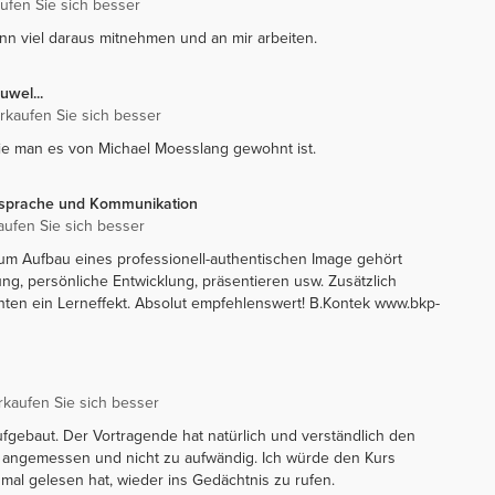
aufen Sie sich besser
kann viel daraus mitnehmen und an mir arbeiten.
uwel...
erkaufen Sie sich besser
wie man es von Michael Moesslang gewohnt ist.
ersprache und Kommunikation
aufen Sie sich besser
zum Aufbau eines professionell-authentischen Image gehört
ung, persönliche Entwicklung, präsentieren usw. Zusätzlich
ten ein Lerneffekt. Absolut empfehlenswert! B.Kontek www.bkp-
rkaufen Sie sich besser
ufgebaut. Der Vortragende hat natürlich und verständlich den
en angemessen und nicht zu aufwändig. Ich würde den Kurs
al gelesen hat, wieder ins Gedächtnis zu rufen.