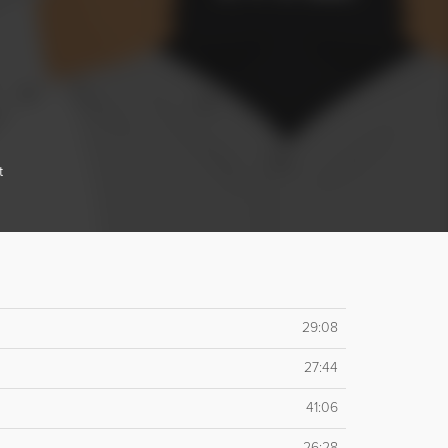
t
29:08
27:44
41:06
26:28