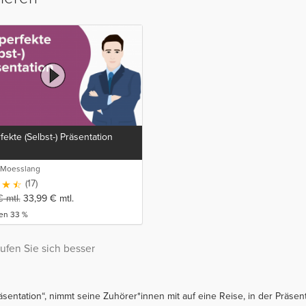
fekte (Selbst-) Präsentation
 Moesslang
(17)
€
mtl.
33,99
€
mtl.
ren 33 %
ufen Sie sich besser
äsentation“, nimmt seine Zuhörer*innen mit auf eine Reise, in der Präs