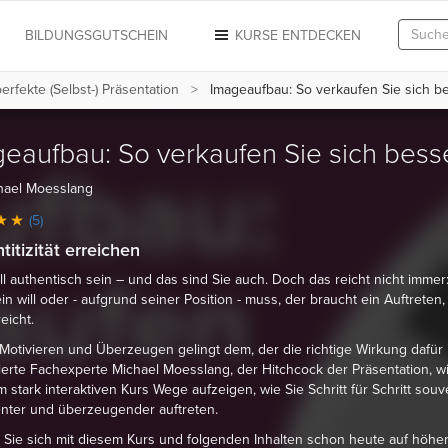
N
BILDUNGSGUTSCHEIN
KURSE ENTDECKEN
erfekte (Selbst-) Präsentation
Imageaufbau: So verkaufen Sie sich b
eaufbau: So verkaufen Sie sich bess
hael Moesslang
(5)
titizität erreichen
ll authentisch sein – und das sind Sie auch. Doch das reicht nicht immer
in will oder - aufgrund seiner Position - muss, der braucht ein Auftreten,
eicht.
Motivieren und Überzeugen gelingt dem, der die richtige Wirkung dafür 
rte Fachexperte Michael Moesslang, der Hitchcock der Präsentation, w
m stark interaktiven Kurs Wege aufzeigen, wie Sie Schritt für Schritt souv
nter und überzeugender auftreten.
 Sie sich mit diesem Kurs und folgenden Inhalten schon heute auf höhe