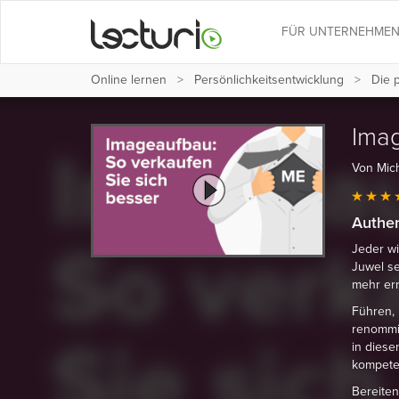
FÜR UNTERNEHME
Online lernen
Persönlichkeits­entwicklung
Die p
Imag
Von Mic
Authen
Jeder wi
Juwel se
mehr err
Führen, 
renommie
in diese
kompete
Bereiten