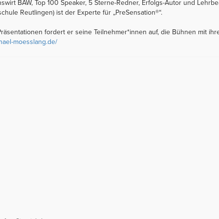
wirt BAW, Top 100 Speaker, 5 Sterne-Redner, Erfolgs-Autor und Lehrbeauf
ule Reutlingen) ist der Experte für „PreSensation®“.
räsentationen fordert er seine Teilnehmer*innen auf, die Bühnen mit ihr
chael-moesslang.de/