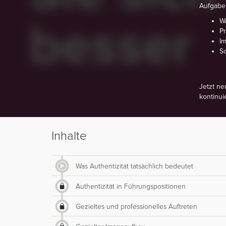
Aufgabe
Wa
Pr
I
So
Jetzt ne
kontinui
Inhalte
Was Authentizität tatsächlich bedeutet
Authentizität in Führungspositionen
Gezieltes und professionelles Auftreten