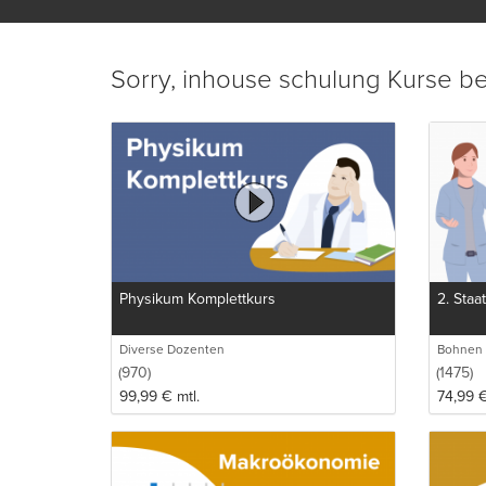
seinen M
Problema
kontroll
einfache
Sorry, inhouse schulung Kurse be
zufriede
Jede inh
Schulung
am Rande
Antwort
Nutzen S
lecturio.
Physikum Komplettkurs
2. Sta
Diverse Dozenten
Bohnen 
Intensi
(970)
(1475)
99,99
€
mtl.
74,99