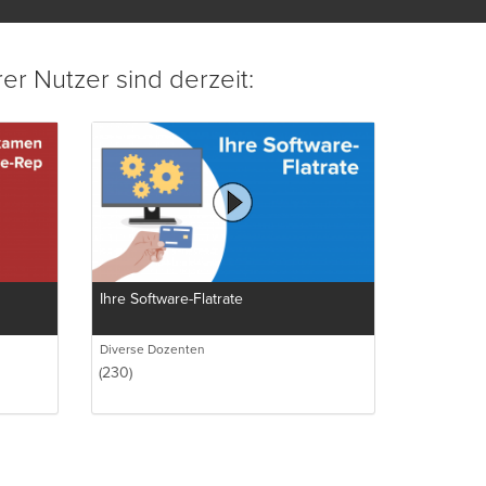
eutlich
nd
er Nutzer sind derzeit:
-Haus-
 sofort
 von
Ihre Software-Flatrate
Diverse Dozenten
(230)