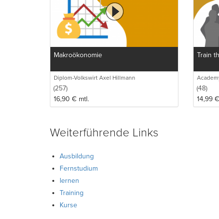
Makroökonomie
Train t
Diplom-Volkswirt Axel Hillmann
Academy
(257)
(48)
16,90
€
mtl.
14,99
Weiterführende Links
Ausbildung
Fernstudium
lernen
Training
Kurse