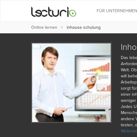
FÜR UNTERNEHME
Online lernen
inhouse schulung
Inho
Das lebe
Anforder
Welt. Ob
will beh
Arbeitspl
sorgt fü
einer in
weniger 
Jedes Un
Menschen
andere 
testen, 
sind. We
Weiterle