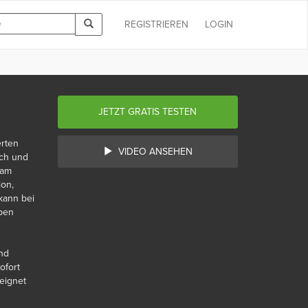
REGISTRIEREN
LOGIN
JETZT GRATIS TESTEN
erten
VIDEO ANSEHEN
sch und
 am
ion,
kann bei
iben
nd
ofort
eignet
nd mit