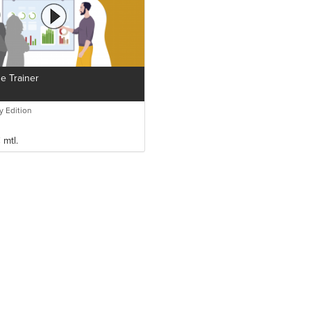
he Trainer
 Edition
€
mtl.