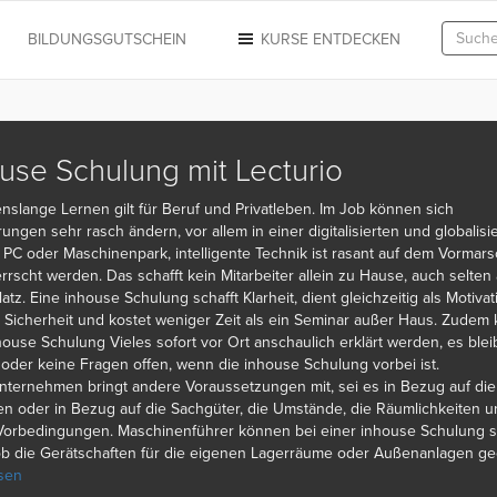
N
BILDUNGSGUTSCHEIN
KURSE ENTDECKEN
use Schulung mit Lecturio
nslange Lernen gilt für Beruf und Privatleben. Im Job können sich
ungen sehr rasch ändern, vor allem in einer digitalisierten und globalisi
 PC oder Maschinenpark, intelligente Technik ist rasant auf dem Vormar
errscht werden. Das schafft kein Mitarbeiter allein zu Hause, auch selten
atz. Eine inhouse Schulung schafft Klarheit, dient gleichzeitig als Motivat
r Sicherheit und kostet weniger Zeit als ein Seminar außer Haus. Zudem 
house Schulung Vieles sofort vor Ort anschaulich erklärt werden, es ble
oder keine Fragen offen, wenn die inhouse Schulung vorbei ist.
ternehmen bringt andere Voraussetzungen mit, sei es in Bezug auf die
 oder in Bezug auf die Sachgüter, die Umstände, die Räumlichkeiten u
Vorbedingungen. Maschinenführer können bei einer inhouse Schulung s
ob die Gerätschaften für die eigenen Lagerräume oder Außenanlagen ge
r per inhouse Schulungen für Computerkurse sorgt, arbeitet Hand in Ha
sen