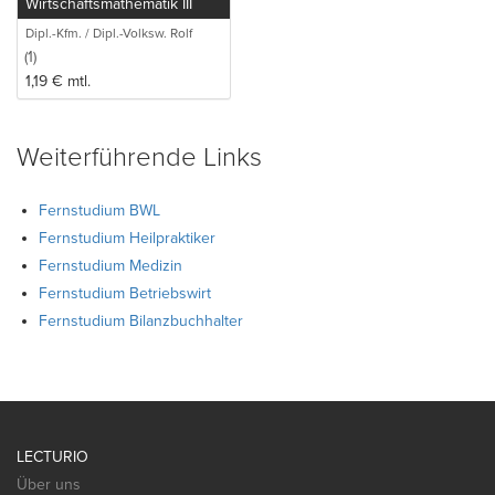
Wirtschaftsmathematik III
Dipl.-Kfm. / Dipl.-Volksw. Rolf
Stahlberger
(1)
1,19
€
mtl.
Weiterführende Links
Fernstudium BWL
Fernstudium Heilpraktiker
Fernstudium Medizin
Fernstudium Betriebswirt
Fernstudium Bilanzbuchhalter
LECTURIO
Über uns