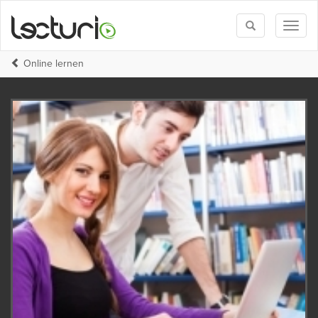
Toggle
Toggl
search
naviga
Online lernen