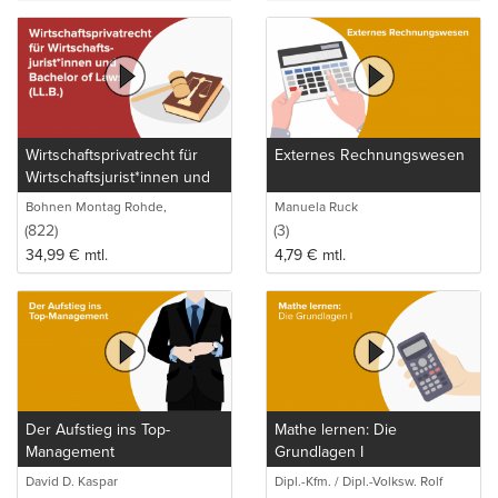
Wirtschaftsprivatrecht für
Externes Rechnungswesen
Wirtschaftsjurist*innen und
Bachelor of Laws (LL.B.)
Bohnen Montag Rohde,
Manuela Ruck
Juristische Intensivlehrgänge
(822)
(3)
34,99
€
mtl.
4,79
€
mtl.
Der Aufstieg ins Top-
Mathe lernen: Die
Management
Grundlagen I
David D. Kaspar
Dipl.-Kfm. / Dipl.-Volksw. Rolf