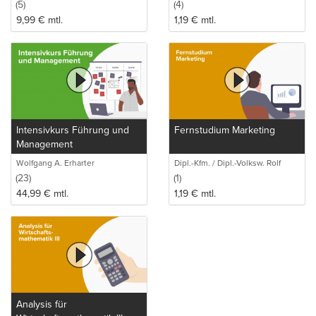
Stahlberger
(5)
(4)
9,99
€
mtl.
1,19
€
mtl.
Intensivkurs Führung und
Fernstudium Marketing
Management
Wolfgang A. Erharter
Dipl.-Kfm. / Dipl.-Volksw. Rolf
Stahlberger
(23)
(1)
44,99
€
mtl.
1,19
€
mtl.
Analysis für