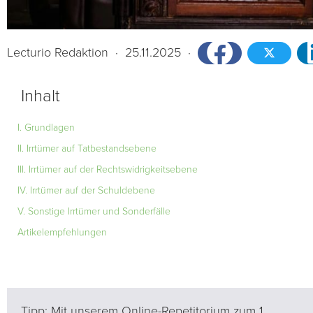
Lecturio Redaktion
·
25.11.2025
·
Inhalt
I. Grundlagen
II. Irrtümer auf Tatbestandsebene
III. Irrtümer auf der Rechtswidrigkeitsebene
IV. Irrtümer auf der Schuldebene
V. Sonstige Irrtümer und Sonderfälle
Artikelempfehlungen
Tipp: Mit unserem Online-Repetitorium zum 1.